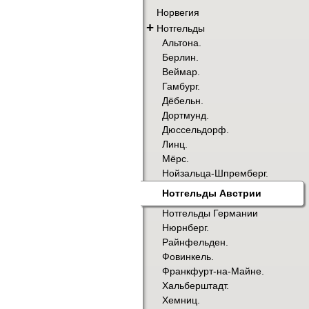
Норвегия
+
Нотгельды
Альтона.
Берлин.
Веймар.
Гамбург.
Дёбельн.
Дортмунд.
Дюссельдорф.
Линц.
Мёрс.
Нойзальца-Шпремберг.
Нотгельды Австрии
Нотгельды Германии
Нюрнберг.
Райнфельден.
Фовинкель.
Франкфурт-на-Майне.
Хальберштадт.
Хемниц.