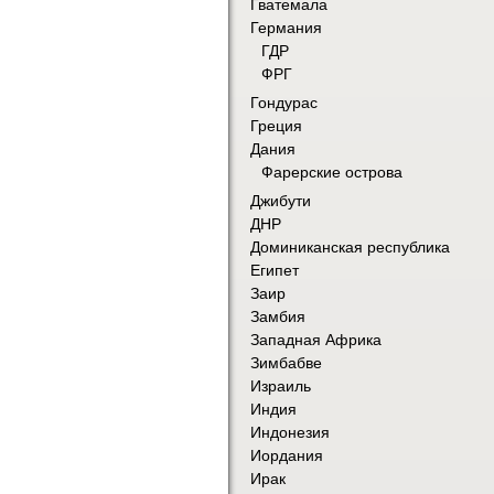
Гватемала
Германия
ГДР
ФРГ
Гондурас
Греция
Дания
Фарерские острова
Джибути
ДНР
Доминиканская республика
Египет
Заир
Замбия
Западная Африка
Зимбабве
Израиль
Индия
Индонезия
Иордания
Ирак