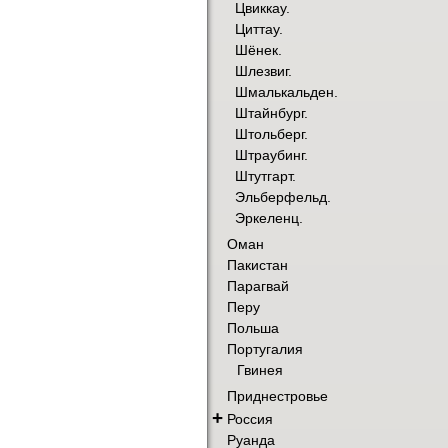
Цвиккау.
Циттау.
Шёнек.
Шлезвиг.
Шмалькальден.
Штайнбург.
Штольберг.
Штраубинг.
Штутгарт.
Эльберфельд.
Эркеленц.
Оман
Пакистан
Парагвай
Перу
Польша
Португалия
Гвинея
Приднестровье
+
Россия
Руанда