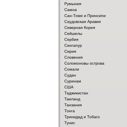
Румыния
Самоа
Сан-Томе и Принсипи
Саудовская Аравия
Северная Корея
Сейшелы
Сербия
Сингапур
Сирия
Словения
Соломоновы острова
Сомали
Судан
Суринам
США
Таджикистан
Таиланд
Танзания
Тонга
Тринидад и Тобаго
Тунис