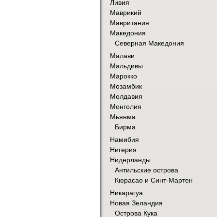
Ливия
Маврикий
Мавритания
Македония
Северная Македония
Малави
Мальдивы
Марокко
Мозамбик
Молдавия
Монголия
Мьянма
Бирма
Намибия
Нигерия
Нидерланды
Антильские острова
Кюрасао и Синт-Мартен
Никарагуа
Новая Зеландия
Острова Кука