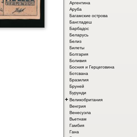
Аргентина
Аруба
Багамские острова
Бангладеш
Барбадос
Беларусь
Белиз
Билеты
Болгария
Боливия
Босния и Герцеговина
Ботсвана
Бразилия
Бруней
Бурунди
+
Великобритания
Венгрия
Венесуэла
Вьетнам
Гамбия
Гана