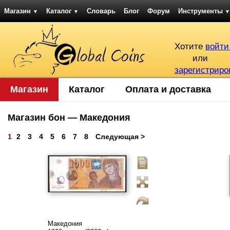
Магазин
Каталог
Словарь
Блог
Форум
Инструменты
▼
▼
▼
Хотите
войти
или
зарегистриро
Магазин
Каталог
Оплата и доставка
Магазин бон — Македония
1
2
3
4
5
6
7
8
Следующая >
Македония