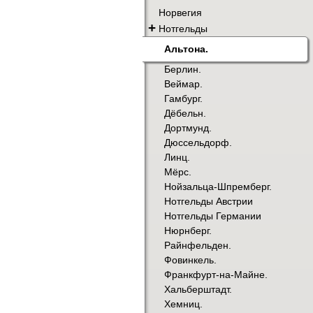
Норвегия
+
Нотгельды
Альтона.
Берлин.
Веймар.
Гамбург.
Дёбельн.
Дортмунд.
Дюссельдорф.
Линц.
Мёрс.
Нойзальца-Шпремберг.
Нотгельды Австрии
Нотгельды Германии
Нюрнберг.
Райнфельден.
Фовинкель.
Франкфурт-на-Майне.
Хальберштадт.
Хемниц.