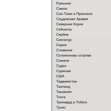
Румыния
Самоа
Сан-Томе и Принсипи
Саудовская Аравия
Северная Корея
Сейшелы
Сербия
Сингапур
Сирия
Словения
Соломоновы острова
Сомали
Судан
Суринам
США
Таджикистан
Таиланд
Танзания
Тонга
Тринидад и Тобаго
Тунис