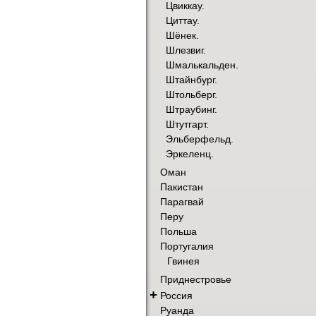
Цвиккау.
Циттау.
Шёнек.
Шлезвиг.
Шмалькальден.
Штайнбург.
Штольберг.
Штраубинг.
Штутгарт.
Эльберфельд.
Эркеленц.
Оман
Пакистан
Парагвай
Перу
Польша
Португалия
Гвинея
Приднестровье
+
Россия
Руанда