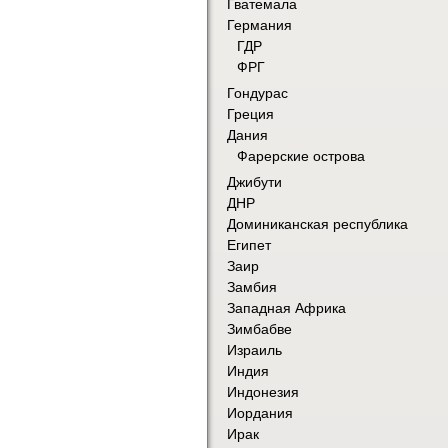
Гватемала
Германия
ГДР
ФРГ
Гондурас
Греция
Дания
Фарерские острова
Джибути
ДНР
Доминиканская республика
Египет
Заир
Замбия
Западная Африка
Зимбабве
Израиль
Индия
Индонезия
Иордания
Ирак