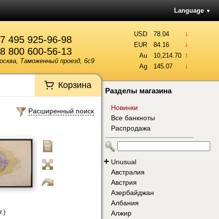
Language
▼
↓
USD
78.04
7 495 925-96-98
↓
EUR
84.16
8 800 600-56-13
↑
Au
10,214.70
осква, Таможенный проезд, 6с9
↓
Ag
145.07
Корзина
Разделы магазина
Новинки
Расширенный поиск
Все банкноты
Распродажа
+
Unusual
Австралия
Австрия
Азербайджан
Албания
.)
Алжир