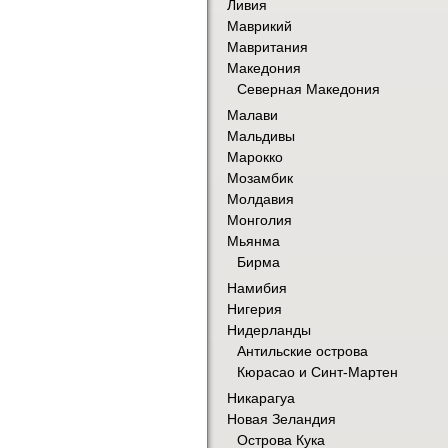
Ливия
Маврикий
Мавритания
Македония
Северная Македония
Малави
Мальдивы
Марокко
Мозамбик
Молдавия
Монголия
Мьянма
Бирма
Намибия
Нигерия
Нидерланды
Антильские острова
Кюрасао и Синт-Мартен
Никарагуа
Новая Зеландия
Острова Кука