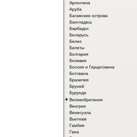
Аргентина
Аруба
Багамские острова
Бангладеш
Барбадос
Беларусь
Белиз
Билеты
Болгария
Боливия
Босния и Герцеговина
Ботсвана
Бразилия
Бруней
Бурунди
+
Великобритания
Венгрия
Венесуэла
Вьетнам
Гамбия
Гана