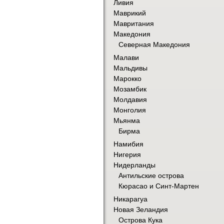
Ливия
Маврикий
Мавритания
Македония
Северная Македония
Малави
Мальдивы
Марокко
Мозамбик
Молдавия
Монголия
Мьянма
Бирма
Намибия
Нигерия
Нидерланды
Антильские острова
Кюрасао и Синт-Мартен
Никарагуа
Новая Зеландия
Острова Кука