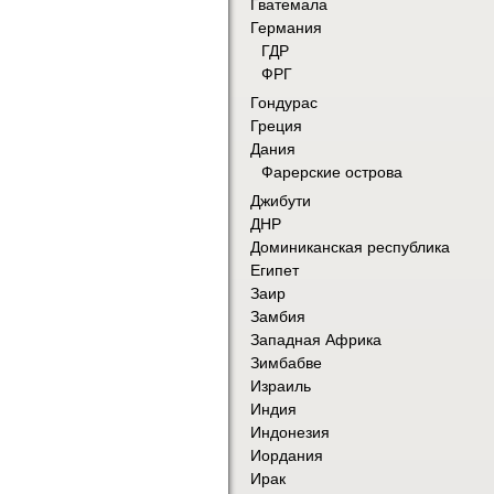
Гватемала
Германия
ГДР
ФРГ
Гондурас
Греция
Дания
Фарерские острова
Джибути
ДНР
Доминиканская республика
Египет
Заир
Замбия
Западная Африка
Зимбабве
Израиль
Индия
Индонезия
Иордания
Ирак