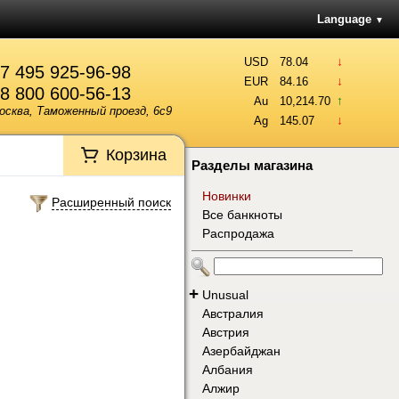
Language
▼
↓
USD
78.04
7 495 925-96-98
↓
EUR
84.16
8 800 600-56-13
↑
Au
10,214.70
осква, Таможенный проезд, 6с9
↓
Ag
145.07
Корзина
Разделы магазина
Новинки
Расширенный поиск
Все банкноты
Распродажа
+
Unusual
Австралия
Австрия
Азербайджан
Албания
Алжир