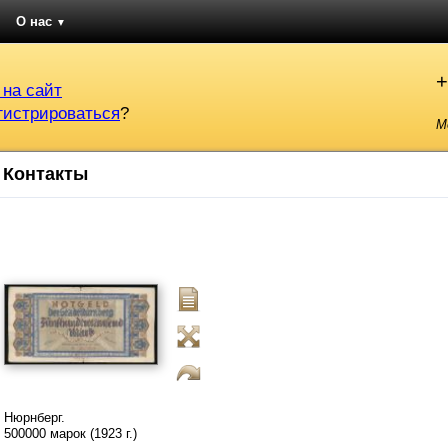
О нас
▼
+
 на сайт
гистрироваться
?
М
Контакты
Нюрнберг.
500000 марок (1923 г.)