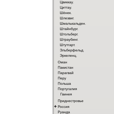
Цвиккау.
Циттау.
Шёнек.
Шлезвиг.
Шмалькальден.
Штайнбург.
Штольберг.
Штраубинг.
Штутгарт.
Эльберфельд.
Эркеленц.
Оман
Пакистан
Парагвай
Перу
Польша
Португалия
Гвинея
Приднестровье
+
Россия
Руанда