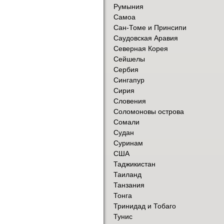
Румыния
Самоа
Сан-Томе и Принсипи
Саудовская Аравия
Северная Корея
Сейшелы
Сербия
Сингапур
Сирия
Словения
Соломоновы острова
Сомали
Судан
Суринам
США
Таджикистан
Таиланд
Танзания
Тонга
Тринидад и Тобаго
Тунис