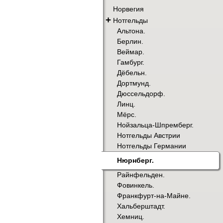
Норвегия
+
Нотгельды
Альтона.
Берлин.
Веймар.
Гамбург.
Дёбельн.
Дортмунд.
Дюссельдорф.
Линц.
Мёрс.
Нойзальца-Шпремберг.
Нотгельды Австрии
Нотгельды Германии
Нюрнберг.
Райнфельден.
Фовинкель.
Франкфурт-на-Майне.
Хальберштадт.
Хемниц.