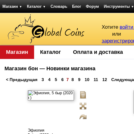
Магазин
Каталог
Словарь
Блог
Форум
Инструменты
▼
▼
▼
Хотите
войти
или
зарегистриро
Магазин
Каталог
Оплата и доставка
Магазин бон — Новинки магазина
< Предыдущая
3
4
5
6
7
8
9
10
11
12
Следующа
Эфиопия