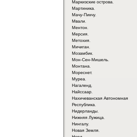
Маркизские острова.
Мартиника.
Мачу-Пикчу.
Мвали.
Ментон.
Мерсия.
Метохия.
Мичиган.
Мозамбик.
Мон-Сен-Мишель.
Монтана.
Мореснет.
Муреа.
Нагаленд.
Найссаар.
Нахичеванская Автономная
Республика.
Нидерланды.
Нижняя Лужица.
Нингалу.
Новая Земля.
Норд.