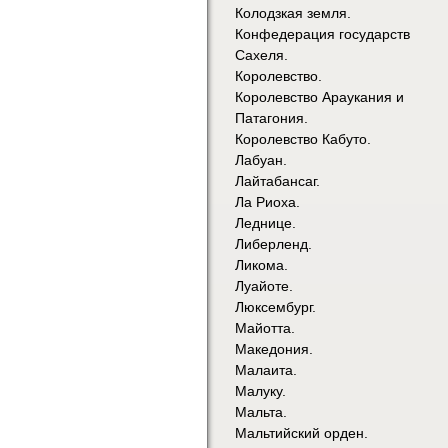
Колодзкая земля.
Конфедерация государств
Сахеля.
Королевство.
Королевство Араукания и
Патагония.
Королевство Кабуто.
Лабуан.
Лайтабансаг.
Ла Риоха.
Леднице.
Либерленд.
Ликома.
Луайоте.
Люксембург.
Майотта.
Македония.
Малаита.
Малуку.
Мальта.
Мальтийский орден.