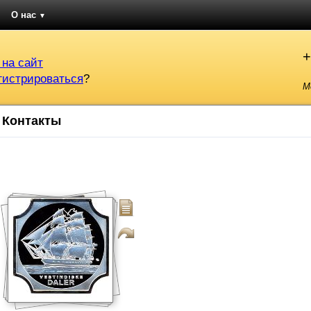
О нас
▼
+
 на сайт
гистрироваться
?
М
Контакты