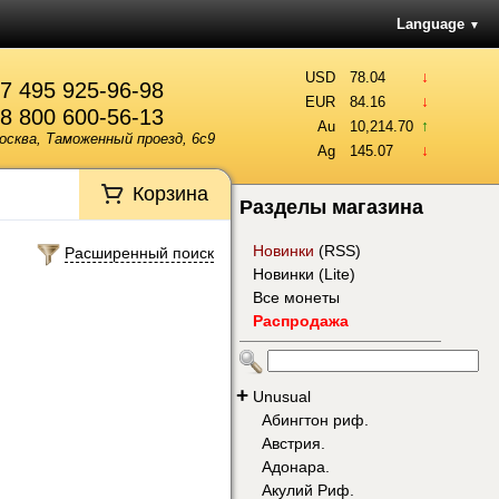
Language
▼
↓
USD
78.04
7 495 925-96-98
↓
EUR
84.16
8 800 600-56-13
↑
Au
10,214.70
осква, Таможенный проезд, 6с9
↓
Ag
145.07
Корзина
Разделы магазина
Новинки
(
RSS
)
Расширенный поиск
Новинки (Lite)
Все монеты
Распродажа
+
Unusual
Абингтон риф.
Австрия.
Адонара.
Акулий Риф.