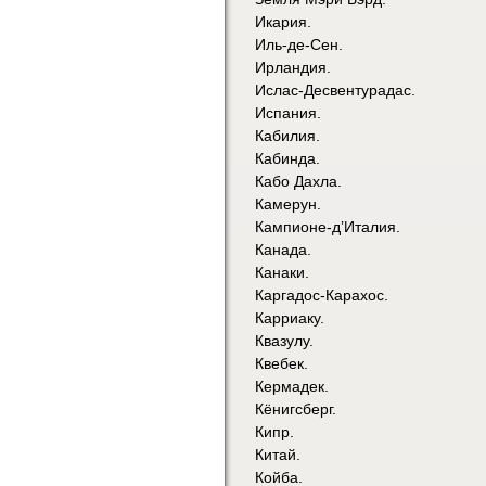
Икария.
Иль-де-Сен.
Ирландия.
Ислас-Десвентурадас.
Испания.
Кабилия.
Кабинда.
Кабо Дахла.
Камерун.
Кампионе-д’Италия.
Канада.
Канаки.
Каргадос-Карахос.
Карриаку.
Квазулу.
Квебек.
Кермадек.
Кёнигсберг.
Кипр.
Китай.
Койба.