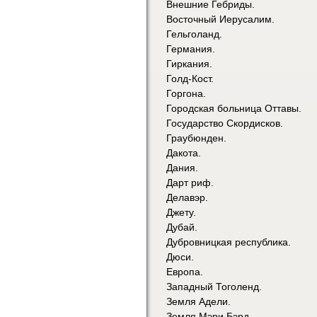
Внешние Гебриды.
Восточный Иерусалим.
Гельголанд.
Германия.
Гиркания.
Голд-Кост.
Горгона.
Городская больница Оттавы.
Государство Скордисков.
Граубюнден.
Дакота.
Дания.
Дарт риф.
Делавэр.
Джету.
Дубай.
Дубровницкая республика.
Дюси.
Европа.
Западный Тоголенд.
Земля Адели.
Земля Мэри Бэрд.