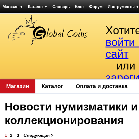
Магазин
Каталог
Словарь
Блог
Форум
Инструменты
▼
▼
▼
Хотит
войти
сайт
или
зарег
Магазин
Каталог
Оплата и доставка
Новости нумизматики и
коллекционирования
1
2
3
Следующая >