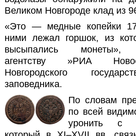
Великом Новгороде клад из 9
«Это — медные копейки 17
ними лежал горшок, из кото
высыпались монеты»
агентству »РИА Новос
Новгородского государс
заповедника.
По словам пре
по всей видим
уронить с В
который в XI–XVII вв. связ