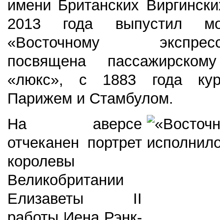
имени Британских Виргински
2013 года выпустил м
«Восточному экспре
посвящена
пассажирском
«люкс», с 1883 года ку
Парижем и Стамбулом.
На аверсе
отчеканен портрет
королевы
Великобритании
Елизаветы II
работы Иена Рэнк-