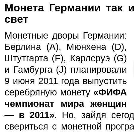
Монета Германии так и
свет
Монетные дворы Германии:
Берлина (A), Мюнхена (D),
Штутгарта (F), Карлсруэ (G)
и Гамбурга (J) планировали
9 июня 2011 года выпустить
серебряную монету
«ФИФА
чемпионат мира женщин
— в 2011»
. Но, зайдя сег
свериться с монетной прогр