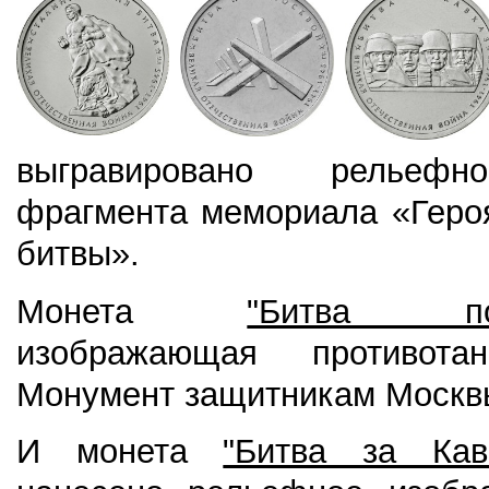
выгравировано рельефн
фрагмента мемориала «Геро
битвы».
Монета
"Битва п
изображающая противота
Монумент защитникам Москв
И монета
"Битва за Кав