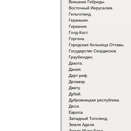
Внешние Гебриды.
Восточный Иерусалим.
Гельголанд.
Германия.
Гиркания.
Голд-Кост.
Горгона.
Городская больница Оттавы.
Государство Скордисков.
Граубюнден.
Дакота.
Дания.
Дарт риф.
Делавэр.
Джету.
Дубай.
Дубровницкая республика.
Дюси.
Европа.
Западный Тоголенд.
Земля Адели.
Земля Мэри Бэрд.