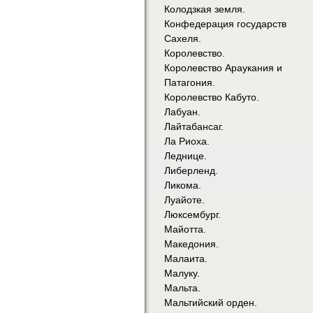
Колодзкая земля.
Конфедерация государств
Сахеля.
Королевство.
Королевство Араукания и
Патагония.
Королевство Кабуто.
Лабуан.
Лайтабансаг.
Ла Риоха.
Леднице.
Либерленд.
Ликома.
Луайоте.
Люксембург.
Майотта.
Македония.
Малаита.
Малуку.
Мальта.
Мальтийский орден.