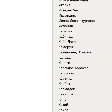
Икария.
Иль-де-Сен.
Ирландия.
Ислас-Десвентурадас.
Испания.
Кабилия.
Кабинда.
Кабо Дахла.
Камерун.
Кампионе-д’Италия.
Канада.
Канаки.
Каргадос-Карахос.
Карриаку.
Квазулу.
Квебек.
Кермадек.
Кёнигсберг.
Кипр.
Китай.
Койба.