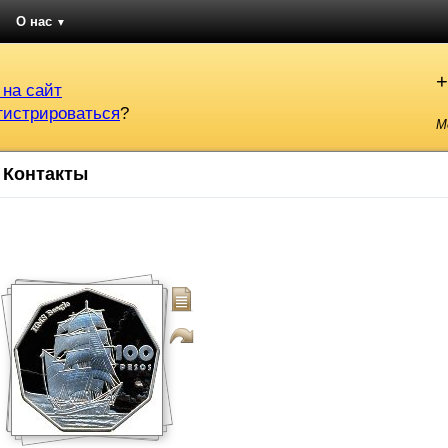
О нас
▼
+
 на сайт
гистрироваться
?
М
Контакты