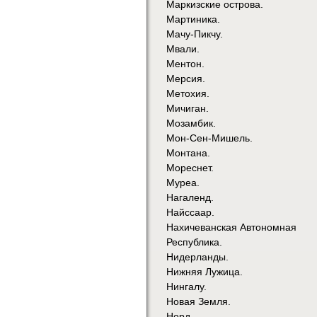
Маркизские острова.
Мартиника.
Мачу-Пикчу.
Мвали.
Ментон.
Мерсия.
Метохия.
Мичиган.
Мозамбик.
Мон-Сен-Мишель.
Монтана.
Мореснет.
Муреа.
Нагаленд.
Найссаар.
Нахичеванская Автономная
Республика.
Нидерланды.
Нижняя Лужица.
Нингалу.
Новая Земля.
Норд.