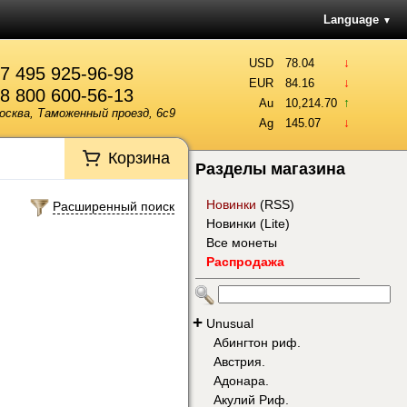
Language
▼
↓
USD
78.04
7 495 925-96-98
↓
EUR
84.16
8 800 600-56-13
↑
Au
10,214.70
осква, Таможенный проезд, 6с9
↓
Ag
145.07
Корзина
Разделы магазина
Новинки
(
RSS
)
Расширенный поиск
Новинки (Lite)
Все монеты
Распродажа
+
Unusual
Абингтон риф.
Австрия.
Адонара.
Акулий Риф.