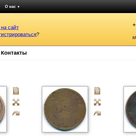
О нас
▼
+
 на сайт
гистрироваться
?
М
Контакты