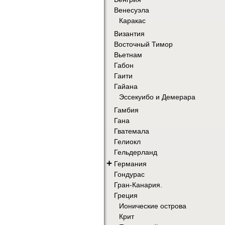
Венесуэла
Каракас
Византия
Восточный Тимор
Вьетнам
Габон
Гаити
Гайана
Эссекуибо и Демерара
Гамбия
Гана
Гватемала
Гелиокл
Гельдерланд
+
Германия
Гондурас
Гран-Канария.
Греция
Ионические острова
Крит