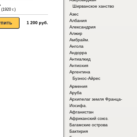
ь
Ширванское ханство
(1920 г.)
Азес
Албания
1 200 руб.
Александрия
Алжир
Амбрайм.
Ангола
Андорра
Антиалкид
Антиохия
Аргентина
Буэнос-Айрес
Армения
Аруба
Архипелаг земля Франца-
Иосифа.
Афганистан
Африканский союз.
Багамские острова
Бактирия