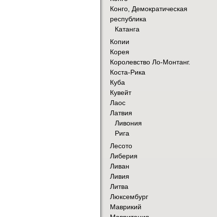
Конго, Демократическая
республика
Катанга
Копии
Корея
Королевство Ло-Монтанг.
Коста-Рика
Куба
Кувейт
Лаос
Латвия
Ливония
Рига
Лесото
Либерия
Ливан
Ливия
Литва
Люксембург
Маврикий
Мавритания