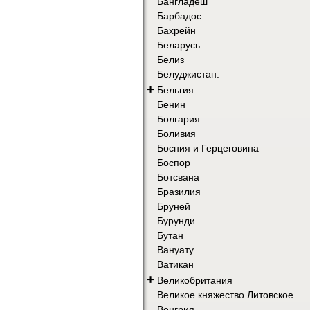
Бангладеш
Барбадос
Бахрейн
Беларусь
Белиз
Белуджистан.
+
Бельгия
Бенин
Болгария
Боливия
Босния и Герцеговина
Боспор
Ботсвана
Бразилия
Бруней
Бурунди
Бутан
Вануату
Ватикан
+
Великобритания
Великое княжество Литовское
Венгрия