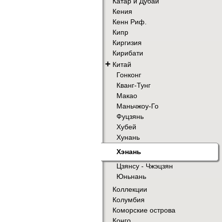
Катар и Дубай
Кения
Кенн Риф.
Кипр
Киргизия
Кирибати
+
Китай
Гонконг
Кванг-Тунг
Макао
Маньчжоу-Го
Фуцзянь
Хубей
Хунань
Хэнань
Цзянсу - Чжэцзян
Юньнань
Коллекции
Колумбия
Коморские острова
Конго