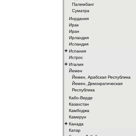
Палембанг
Суматра
Иордания
Ирак
Иран
Ирландия
Исландия
+
Испания
Истрос
+
Италия
Йемен
Йемен, Арабская Республика
Йемен, Демократическая
Республика
Кабо-Верде
Казахстан
Камбоджа
Камерун
+
Канада
Катар