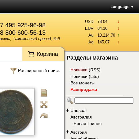
Language
▼
↓
USD
78.04
7 495 925-96-98
↓
EUR
84.16
8 800 600-56-13
↑
Au
10,214.70
осква, Таможенный проезд, 6с9
↓
Ag
145.07
Корзина
Разделы магазина
Новинки
(
RSS
)
Расширенный поиск
Новинки (Lite)
Все монеты
Распродажа
+
Unusual
Австралия
Новая Гвинея
+
Австрия
Азербайджан