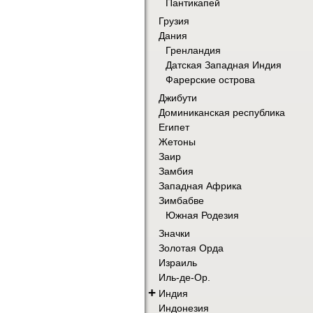
Пантикапей
Грузия
Дания
Гренландия
Датская Западная Индия
Фарерские острова
Джибути
Доминиканская республика
Египет
Жетоны
Заир
Замбия
Западная Африка
Зимбабве
Южная Родезия
Значки
Золотая Орда
Израиль
Иль-де-Ор.
+
Индия
Индонезия