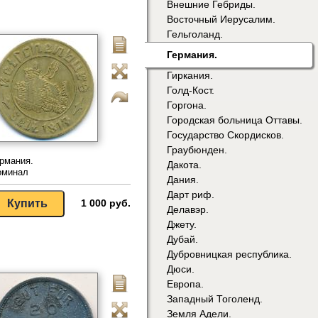
Внешние Гебриды.
Восточный Иерусалим.
Гельголанд.
Германия.
Гиркания.
Голд-Кост.
Горгона.
Городская больница Оттавы.
Государство Скордисков.
Граубюнден.
рмания.
Дакота.
оминал
Дания.
Дарт риф.
1 000 руб.
Делавэр.
Джету.
Дубай.
Дубровницкая республика.
Дюси.
Европа.
Западный Тоголенд.
Земля Адели.