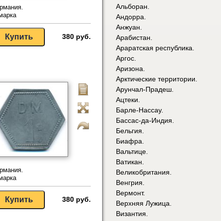
Альборан.
рмания.
марка
Андорра.
Анжуан.
380 руб.
Арабистан.
Араратская республика.
Аргос.
Аризона.
Арктические территории.
Арунчал-Прадеш.
Ацтеки.
Барле-Нассау.
Бассас-да-Индия.
Бельгия.
Биафра.
Вальтице.
Ватикан.
рмания.
Великобритания.
марка
Венгрия.
Вермонт.
380 руб.
Верхняя Лужица.
Византия.