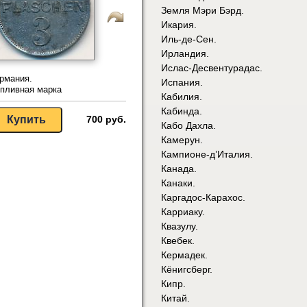
Земля Мэри Бэрд.
Икария.
Иль-де-Сен.
Ирландия.
Ислас-Десвентурадас.
рмания.
Испания.
пливная марка
Кабилия.
Кабинда.
700 руб.
Кабо Дахла.
Камерун.
Кампионе-д’Италия.
Канада.
Канаки.
Каргадос-Карахос.
Карриаку.
Квазулу.
Квебек.
Кермадек.
Кёнигсберг.
Кипр.
Китай.