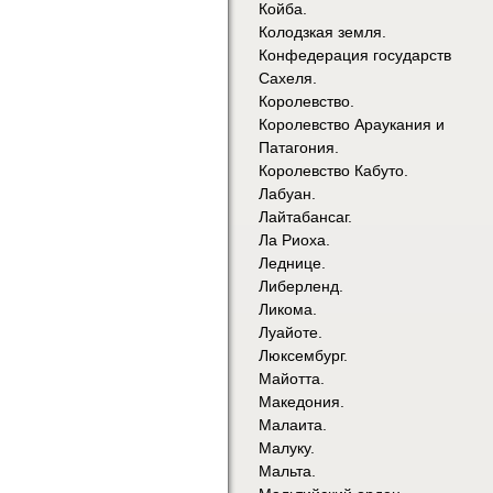
Койба.
Колодзкая земля.
Конфедерация государств
Сахеля.
Королевство.
Королевство Араукания и
Патагония.
Королевство Кабуто.
Лабуан.
Лайтабансаг.
Ла Риоха.
Леднице.
Либерленд.
Ликома.
Луайоте.
Люксембург.
Майотта.
Македония.
Малаита.
Малуку.
Мальта.