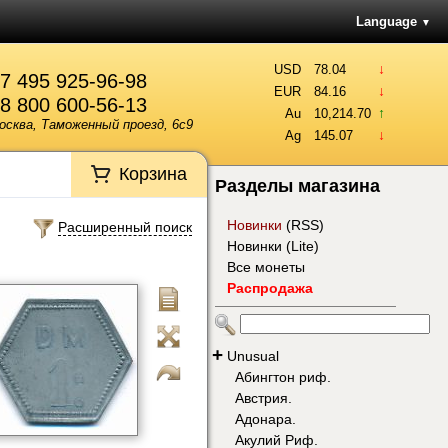
Language
▼
↓
USD
78.04
7 495 925-96-98
↓
EUR
84.16
8 800 600-56-13
↑
Au
10,214.70
осква, Таможенный проезд, 6с9
↓
Ag
145.07
Корзина
Разделы магазина
Новинки
(
RSS
)
Расширенный поиск
Новинки (Lite)
Все монеты
Распродажа
+
Unusual
Абингтон риф.
Австрия.
Адонара.
Акулий Риф.