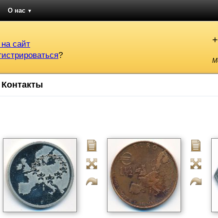
О нас
▼
+
 на сайт
гистрироваться
?
М
Контакты