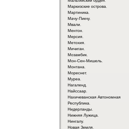
Мальтийский орден.
Маркизские острова.
Мартиника.
Мачу-Пикчу.
Мвали.
Ментон.
Мерсия.
Метохия.
Мичиган.
Мозамбик.
Мон-Сен-Мишель.
Монтана.
Мореснет.
Муреа.
Нагаленд.
Найссаар.
Нахичеванская Автономная
Республика.
Нидерланды.
Нижняя Лужица.
Нингалу.
Новая Земля.