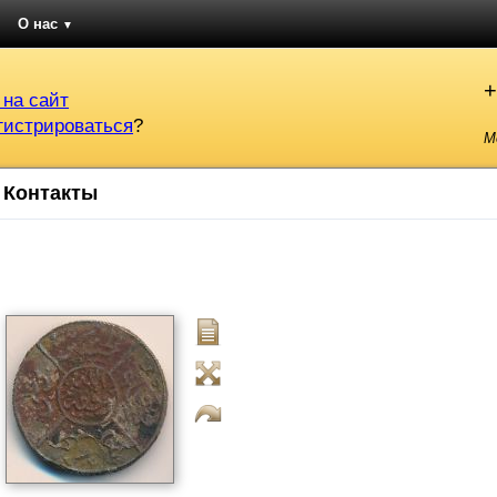
О нас
▼
+
 на сайт
гистрироваться
?
М
Контакты