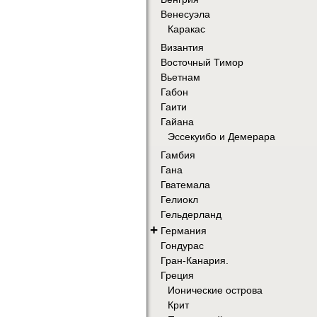
Венесуэла
Каракас
Византия
Восточный Тимор
Вьетнам
Габон
Гаити
Гайана
Эссекуибо и Демерара
Гамбия
Гана
Гватемала
Гелиокл
Гельдерланд
+
Германия
Гондурас
Гран-Канария.
Греция
Ионические острова
Крит