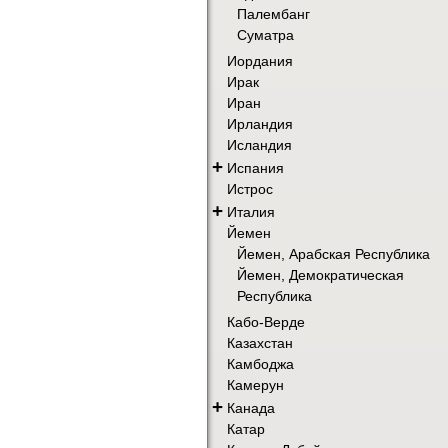
Палембанг
Суматра
Иордания
Ирак
Иран
Ирландия
Исландия
+
Испания
Истрос
+
Италия
Йемен
Йемен, Арабская Республика
Йемен, Демократическая
Республика
Кабо-Верде
Казахстан
Камбоджа
Камерун
+
Канада
Катар