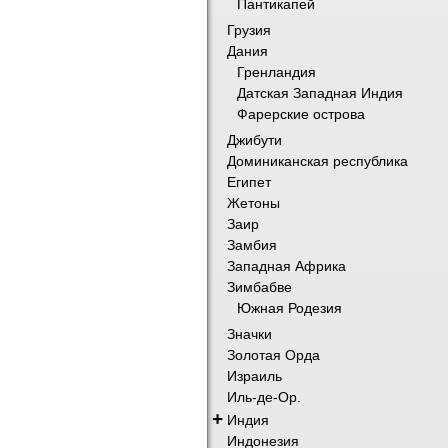
Пантикапей
Грузия
Дания
Гренландия
Датская Западная Индия
Фарерские острова
Джибути
Доминиканская республика
Египет
Жетоны
Заир
Замбия
Западная Африка
Зимбабве
Южная Родезия
Значки
Золотая Орда
Израиль
Иль-де-Ор.
+
Индия
Индонезия