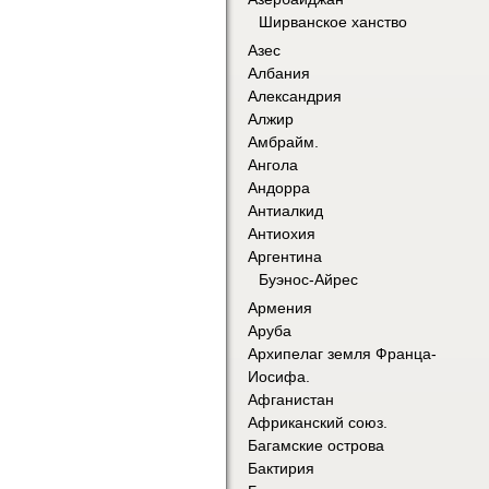
Ширванское ханство
Азес
Албания
Александрия
Алжир
Амбрайм.
Ангола
Андорра
Антиалкид
Антиохия
Аргентина
Буэнос-Айрес
Армения
Аруба
Архипелаг земля Франца-
Иосифа.
Афганистан
Африканский союз.
Багамские острова
Бактирия