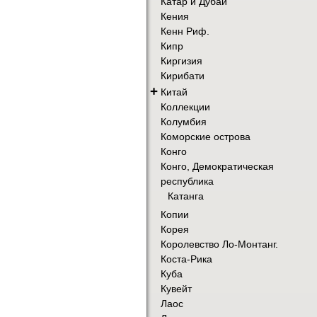
Катар и Дубай
Кения
Кенн Риф.
Кипр
Киргизия
Кирибати
+
Китай
Коллекции
Колумбия
Коморские острова
Конго
Конго, Демократическая
республика
Катанга
Копии
Корея
Королевство Ло-Монтанг.
Коста-Рика
Куба
Кувейт
Лаос