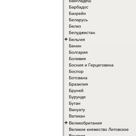
Бангладеш
Барбадос
Бахрейн
Беларусь
Белиз
Белуджистан.
+
Бельгия
Бенин
Болгария
Боливия
Босния и Герцеговина
Боспор
Ботсвана
Бразилия
Бруней
Бурунди
Бутан
Вануату
Ватикан
+
Великобритания
Великое княжество Литовское
Венгрия