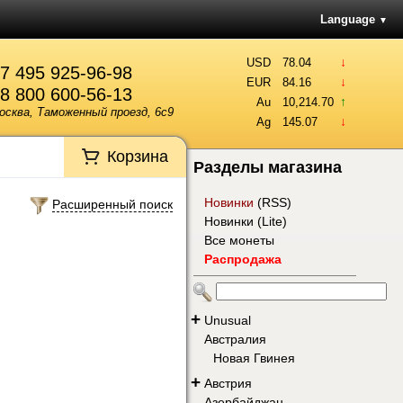
Language
▼
↓
USD
78.04
7 495 925-96-98
↓
EUR
84.16
8 800 600-56-13
↑
Au
10,214.70
осква, Таможенный проезд, 6с9
↓
Ag
145.07
Корзина
Разделы магазина
Новинки
(
RSS
)
Расширенный поиск
Новинки (Lite)
Все монеты
Распродажа
+
Unusual
Австралия
Новая Гвинея
+
Австрия
Азербайджан