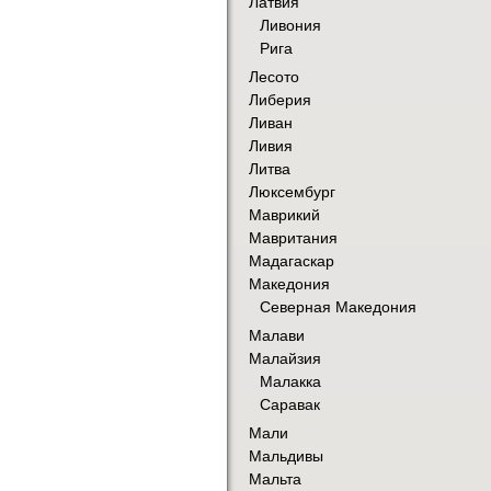
Латвия
Ливония
Рига
Лесото
Либерия
Ливан
Ливия
Литва
Люксембург
Маврикий
Мавритания
Мадагаскар
Македония
Северная Македония
Малави
Малайзия
Малакка
Саравак
Мали
Мальдивы
Мальта