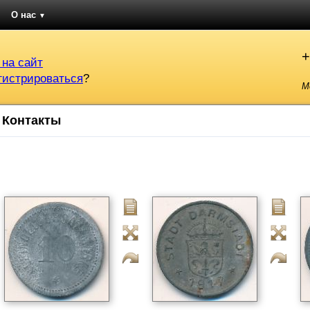
О нас
▼
+
 на сайт
гистрироваться
?
М
Контакты