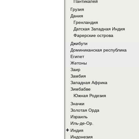
Пантикапей
Грузия
Дания
Гренландия
Датская Западная Индия
Фарерские острова
Джибути
Доминиканская республика
Египет
Жетоны
Заир
Замбия
Западная Африка
Зимбабве
Южная Родезия
Значки
Золотая Орда
Израиль
Иль-де-Ор.
+
Индия
Индонезия