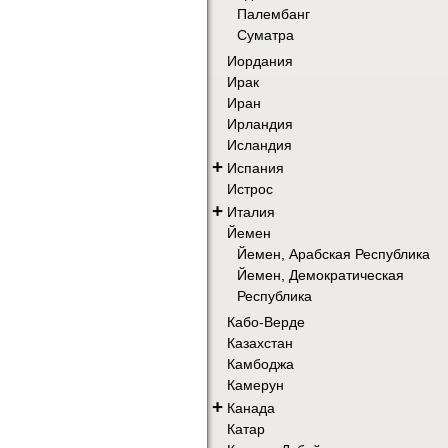
Палембанг
Суматра
Иордания
Ирак
Иран
Ирландия
Исландия
+
Испания
Истрос
+
Италия
Йемен
Йемен, Арабская Республика
Йемен, Демократическая
Республика
Кабо-Верде
Казахстан
Камбоджа
Камерун
+
Канада
Катар