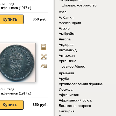
армштадт.
Ширванское ханство
 пфеннигов (1917 г.)
Азес
Албания
350 руб.
Александрия
Алжир
Амбрайм.
Ангола
Андорра
Антиалкид
Антиохия
Аргентина
Буэнос-Айрес
Армения
Аруба
Архипелаг земля Франца-
армштадт.
Иосифа.
 пфеннигов (1917 г.)
Афганистан
Африканский союз.
350 руб.
Багамские острова
Бактирия