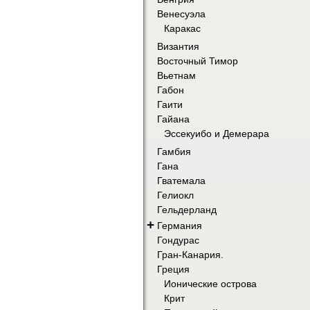
Венесуэла
Каракас
Византия
Восточный Тимор
Вьетнам
Габон
Гаити
Гайана
Эссекуибо и Демерара
Гамбия
Гана
Гватемала
Гелиокл
Гельдерланд
+
Германия
Гондурас
Гран-Канария.
Греция
Ионические острова
Крит