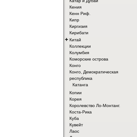
Катар и Дубай
Кения
Кенн Риф.
Кипр
Киргизия
Кирибати
+
Китай
Коллекции
Колумбия
Коморские острова
Конго
Конго, Демократическая
республика
Катанга
Копии
Корея
Королевство Ло-Монтанг.
Коста-Рика
Куба
Кувейт
Лаос