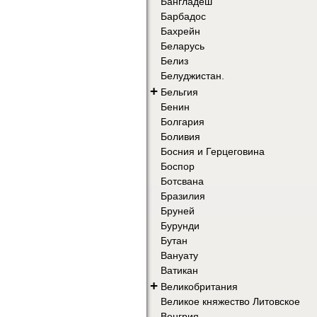
Бангладеш
Барбадос
Бахрейн
Беларусь
Белиз
Белуджистан.
+
Бельгия
Бенин
Болгария
Боливия
Босния и Герцеговина
Боспор
Ботсвана
Бразилия
Бруней
Бурунди
Бутан
Вануату
Ватикан
+
Великобритания
Великое княжество Литовское
Венгрия