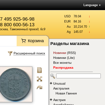
Language
▼
↓
USD
78.04
7 495 925-96-98
↓
EUR
84.16
8 800 600-56-13
↑
Au
10,214.70
осква, Таможенный проезд, 6с9
↓
Ag
145.07
Корзина
Разделы магазина
Новинки
(
RSS
)
Расширенный поиск
Новинки (Lite)
Все монеты
Распродажа
+
Unusual
Австралия
Новая Гвинея
+
Австрия
Азербайджан