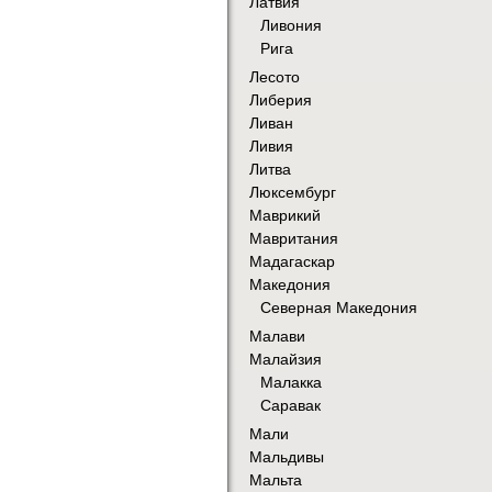
Латвия
Ливония
Рига
Лесото
Либерия
Ливан
Ливия
Литва
Люксембург
Маврикий
Мавритания
Мадагаскар
Македония
Северная Македония
Малави
Малайзия
Малакка
Саравак
Мали
Мальдивы
Мальта