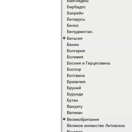
Бангладеш
Барбадос
Бахрейн
Беларусь
Белиз
Белуджистан.
+
Бельгия
Бенин
Болгария
Боливия
Босния и Герцеговина
Боспор
Ботсвана
Бразилия
Бруней
Бурунди
Бутан
Вануату
Ватикан
+
Великобритания
Великое княжество Литовское
Венгрия