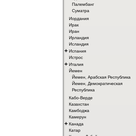
Палембанг
Суматра
Иордания
Ирак
Иран
Ирландия
Исландия
+
Испания
Истрос
+
Италия
Йемен
Йемен, Арабская Республика
Йемен, Демократическая
Республика
Кабо-Верде
Казахстан
Камбоджа
Камерун
+
Канада
Катар