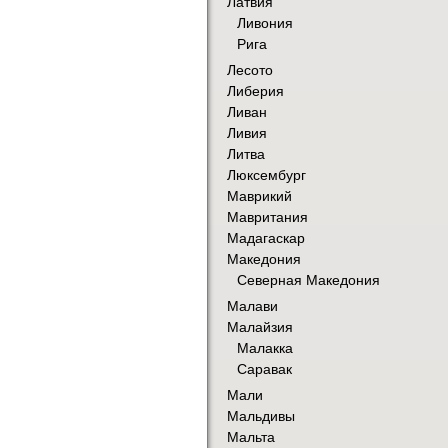
Латвия
Ливония
Рига
Лесото
Либерия
Ливан
Ливия
Литва
Люксембург
Маврикий
Мавритания
Мадагаскар
Македония
Северная Македония
Малави
Малайзия
Малакка
Саравак
Мали
Мальдивы
Мальта