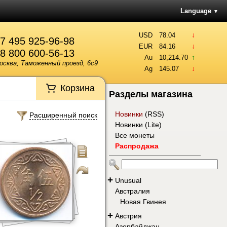
Language
▼
↓
USD
78.04
7 495 925-96-98
↓
EUR
84.16
8 800 600-56-13
↑
Au
10,214.70
осква, Таможенный проезд, 6с9
↓
Ag
145.07
Корзина
Разделы магазина
Новинки
(
RSS
)
Расширенный поиск
Новинки (Lite)
Все монеты
Распродажа
+
Unusual
Австралия
Новая Гвинея
+
Австрия
Азербайджан