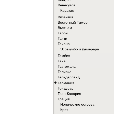
Венесуэла
Каракас
Византия
Восточный Тимор
Вьетнам
Габон
Гаити
Гайана
Эссекуибо и Демерара
Гамбия
Гана
Гватемала
Гелиокл
Гельдерланд
+
Германия
Гондурас
Гран-Канария.
Греция
Ионические острова
Крит