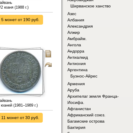
айвань
Ширванское ханство
/2 юаня (1988 г.)
Азес
5 монет от 190 руб.
Албания
Александрия
Алжир
Амбрайм.
Ангола
Андорра
Антиалкид
Антиохия
Аргентина
Буэнос-Айрес
Армения
Аруба
Архипелаг земля Франца-
айвань
Иосифа.
 юаней (1981–1989 г.)
Афганистан
Африканский союз.
11 монет от 30 руб.
Багамские острова
Бактирия