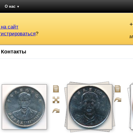
О нас
▼
+
 на сайт
гистрироваться
?
М
Контакты