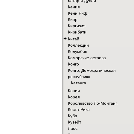
Катар и Дубай
Кения
Кенн Риф.
Кипр
Киргизия
Кирибати
+
Китай
Коллекции
Колумбия
Коморские острова
Конго
Конго, Демократическая
республика
Катанга
Копии
Корея
Королевство Ло-Монтанг.
Коста-Рика
Куба
Кувейт
Лаос