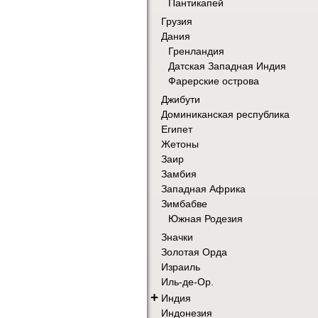
Пантикапей
Грузия
Дания
Гренландия
Датская Западная Индия
Фарерские острова
Джибути
Доминиканская республика
Египет
Жетоны
Заир
Замбия
Западная Африка
Зимбабве
Южная Родезия
Значки
Золотая Орда
Израиль
Иль-де-Ор.
+
Индия
Индонезия