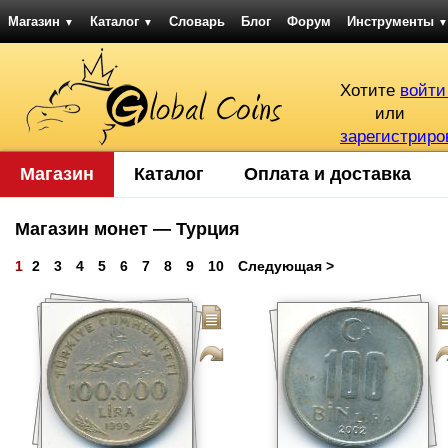
Магазин
Каталог
Словарь
Блог
Форум
Инструменты
▼
▼
▼
Хотите
войти
или
зарегистриро
Магазин
Каталог
Оплата и доставка
Магазин монет — Турция
1
2
3
4
5
6
7
8
9
10
Следующая >