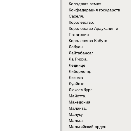
Колодзкая земля.
Конфедерация государств
Сахеля.
Королевство.
Королевство Араукания и
Патагония.
Королевство Кабуто.
Лабуан.
Лайтабансаг.
Ла Риоха.
Леднице.
Либерленд.
Ликома.
Луайоте.
Люксембург.
Майотта.
Македония.
Малаита.
Малуку.
Мальта.
Мальтийский орден.