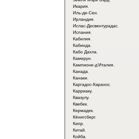
Икария.
Иль-де-Сен.
Ирландия.
Ислас-Десвентурадас.
Испания.
Кабилия.
Кабинда.
Кабо Дахла.
Камерун.
Кампионе-д’Италия.
Канада.
Канаки.
Каргадос-Карахос.
Карриаку.
Квазулу.
Квебек.
Кермадек.
Кёнигсберг.
Кипр.
Китай.
Койба.