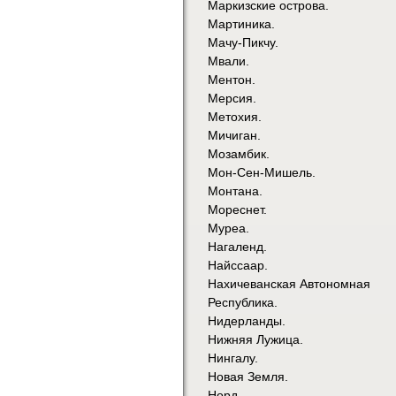
Маркизские острова.
Мартиника.
Мачу-Пикчу.
Мвали.
Ментон.
Мерсия.
Метохия.
Мичиган.
Мозамбик.
Мон-Сен-Мишель.
Монтана.
Мореснет.
Муреа.
Нагаленд.
Найссаар.
Нахичеванская Автономная
Республика.
Нидерланды.
Нижняя Лужица.
Нингалу.
Новая Земля.
Норд.