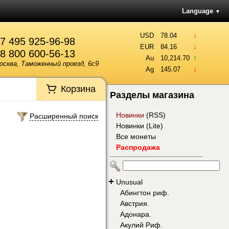
Language
▼
↓
USD
78.04
7 495 925-96-98
↓
EUR
84.16
8 800 600-56-13
↑
Au
10,214.70
осква, Таможенный проезд, 6с9
↓
Ag
145.07
Корзина
Разделы магазина
Новинки
(
RSS
)
Расширенный поиск
Новинки (Lite)
Все монеты
Распродажа
+
Unusual
Абингтон риф.
Австрия.
Адонара.
Акулий Риф.