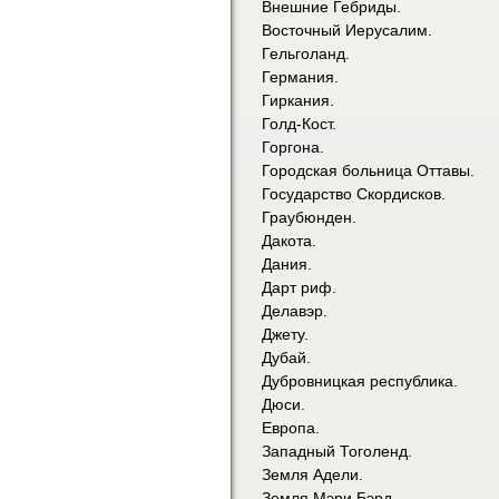
Внешние Гебриды.
Восточный Иерусалим.
Гельголанд.
Германия.
Гиркания.
Голд-Кост.
Горгона.
Городская больница Оттавы.
Государство Скордисков.
Граубюнден.
Дакота.
Дания.
Дарт риф.
Делавэр.
Джету.
Дубай.
Дубровницкая республика.
Дюси.
Европа.
Западный Тоголенд.
Земля Адели.
Земля Мэри Бэрд.