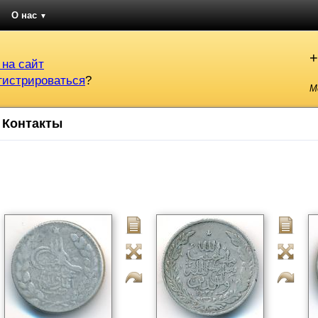
О нас
▼
+
 на сайт
гистрироваться
?
М
Контакты