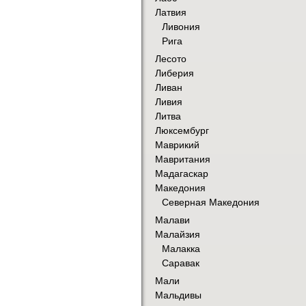
Латвия
Ливония
Рига
Лесото
Либерия
Ливан
Ливия
Литва
Люксембург
Маврикий
Мавритания
Мадагаскар
Македония
Северная Македония
Малави
Малайзия
Малакка
Саравак
Мали
Мальдивы