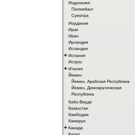
Индонезия
Палембанг
Суматра
Иордания
Ирак
Иран
Ирландия
Исландия
+
Испания
Истрос
+
Италия
Йемен
Йемен, Арабская Республика
Йемен, Демократическая
Республика
Кабо-Верде
Казахстан
Камбоджа
Камерун
+
Канада
Катар