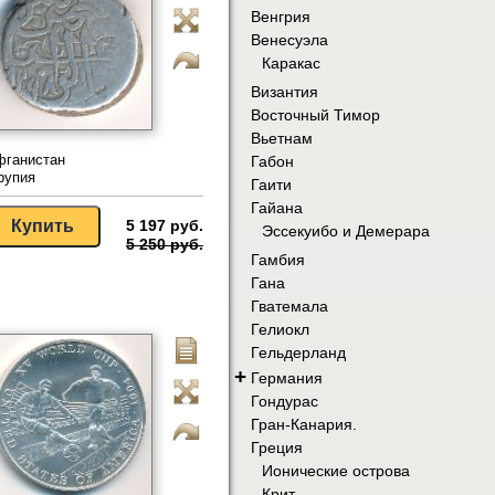
Венгрия
Венесуэла
Каракас
Византия
Восточный Тимор
Вьетнам
фганистан
Габон
рупия
Гаити
Гайана
5 197 руб.
Эссекуибо и Демерара
5 250 руб.
Гамбия
Гана
Гватемала
Гелиокл
Гельдерланд
+
Германия
Гондурас
Гран-Канария.
Греция
Ионические острова
Крит