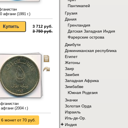
Пантикапей
фганистан
Грузия
0 афгани (1991 г.)
Дания
Гренландия
3 712 руб.
Датская Западная Индия
3 750 руб.
Фарерские острова
Джибути
Доминиканская республика
Египет
Жетоны
Заир
Замбия
Западная Африка
Зимбабве
Южная Родезия
Значки
фганистан
Золотая Орда
 афгани (2004 г.)
Израиль
Иль-де-Ор.
6 монет от 70 руб.
+
Индия