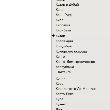
Катар и Дубай
Кения
Кенн Риф.
Кипр
Киргизия
Кирибати
+
Китай
Коллекции
Колумбия
Коморские острова
Конго
Конго, Демократическая
республика
Катанга
Копии
Корея
Королевство Ло-Монтанг.
Коста-Рика
Куба
Кувейт
Лаос