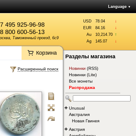
Language
▼
↓
USD
78.04
7 495 925-96-98
↓
EUR
84.16
8 800 600-56-13
↑
Au
10,214.70
осква, Таможенный проезд, 6с9
↓
Ag
145.07
Корзина
Разделы магазина
Новинки
(
RSS
)
Расширенный поиск
Новинки (Lite)
Все монеты
Распродажа
+
Unusual
Австралия
Новая Гвинея
+
Австрия
Азербайджан