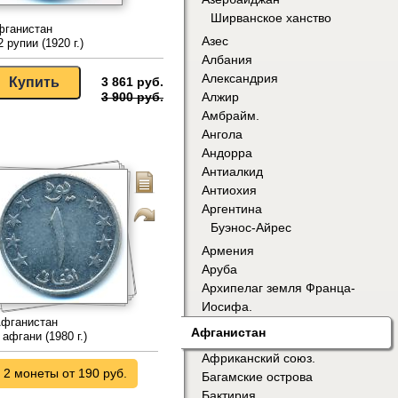
Ширванское ханство
фганистан
Азес
2 рупии (1920 г.)
Албания
Александрия
3 861 руб.
Алжир
3 900 руб.
Амбрайм.
Ангола
Андорра
Антиалкид
Антиохия
Аргентина
Буэнос-Айрес
Армения
Аруба
Архипелаг земля Франца-
Иосифа.
фганистан
Афганистан
 афгани (1980 г.)
Африканский союз.
2 монеты от 190 руб.
Багамские острова
Бактирия