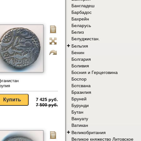
Бангладеш
Барбадос
Бахрейн
Беларусь
Белиз
Белуджистан.
+
Бельгия
Бенин
Болгария
Боливия
Босния и Герцеговина
Боспор
фганистан
Ботсвана
рупия
Бразилия
Бруней
7 425 руб.
7 500 руб.
Бурунди
Бутан
Вануату
Ватикан
+
Великобритания
Великое княжество Литовское