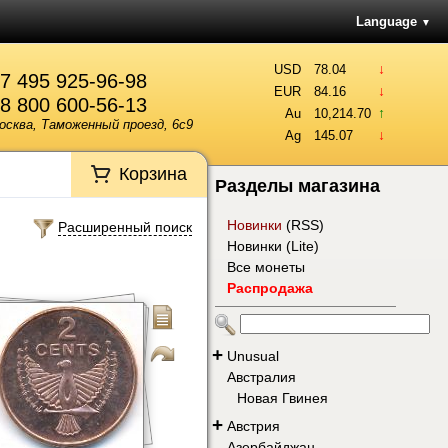
Language
▼
↓
USD
78.04
7 495 925-96-98
↓
EUR
84.16
8 800 600-56-13
↑
Au
10,214.70
осква, Таможенный проезд, 6с9
↓
Ag
145.07
Корзина
Разделы магазина
Новинки
(
RSS
)
Расширенный поиск
Новинки (Lite)
Все монеты
Распродажа
+
Unusual
Австралия
Новая Гвинея
+
Австрия
Азербайджан