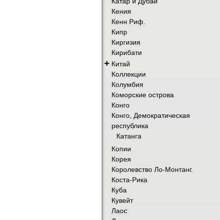
Катар и Дубай
Кения
Кенн Риф.
Кипр
Киргизия
Кирибати
+
Китай
Коллекции
Колумбия
Коморские острова
Конго
Конго, Демократическая
республика
Катанга
Копии
Корея
Королевство Ло-Монтанг.
Коста-Рика
Куба
Кувейт
Лаос