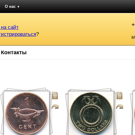
О нас
▼
+
 на сайт
гистрироваться
?
М
Контакты