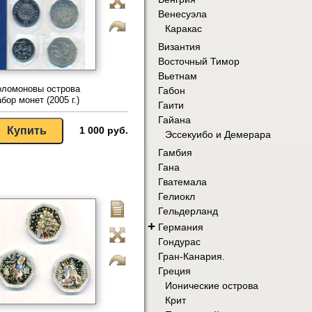
Венесуэла
Каракас
Византия
Восточный Тимор
Вьетнам
оломоновы острова
Габон
бор монет (2005 г.)
Гаити
Гайана
1 000 руб.
Эссекуибо и Демерара
Гамбия
Гана
Гватемала
Гелиокл
Гельдерланд
+
Германия
Гондурас
Гран-Канария.
Греция
Ионические острова
Крит