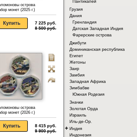
Пантикапей
оломоновы острова
Грузия
бор монет (2025 г.)
Дания
Гренландия
7 225 руб.
8 500 руб.
Датская Западная Индия
Фарерские острова
Джибути
Доминиканская республика
Египет
Жетоны
Заир
Замбия
Западная Африка
Зимбабве
Южная Родезия
Значки
оломоновы острова
Золотая Орда
бор монет (2026 г.)
Израиль
Иль-де-Ор.
8 415 руб.
+
Индия
9 900 руб.
Индонезия