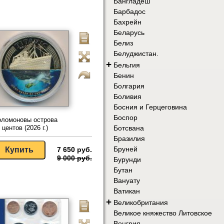
Бангладеш
Барбадос
Бахрейн
Беларусь
Белиз
Белуджистан.
+
Бельгия
Бенин
Болгария
Боливия
Босния и Герцеговина
Боспор
оломоновы острова
Ботсвана
 центов (2026 г.)
Бразилия
Бруней
7 650 руб.
9 000 руб.
Бурунди
Бутан
Вануату
Ватикан
+
Великобритания
Великое княжество Литовское
Венгрия