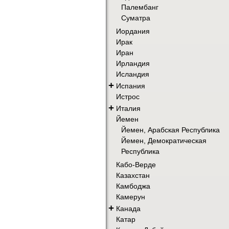
Палембанг
Суматра
Иордания
Ирак
Иран
Ирландия
Исландия
+
Испания
Истрос
+
Италия
Йемен
Йемен, Арабская Республика
Йемен, Демократическая
Республика
Кабо-Верде
Казахстан
Камбоджа
Камерун
+
Канада
Катар