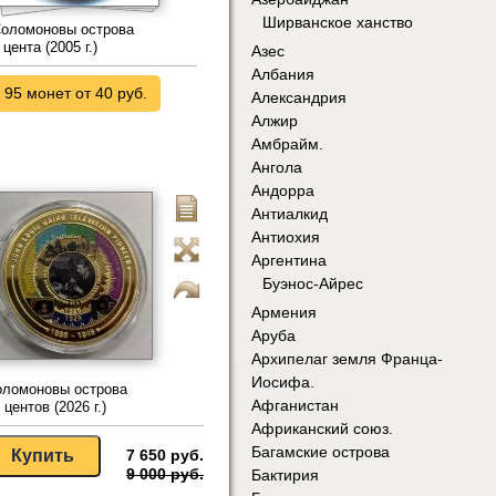
Ширванское ханство
оломоновы острова
 цента (2005 г.)
Азес
Албания
95 монет от 40 руб.
Александрия
Алжир
Амбрайм.
Ангола
Андорра
Антиалкид
Антиохия
Аргентина
Буэнос-Айрес
Армения
Аруба
Архипелаг земля Франца-
Иосифа.
оломоновы острова
Афганистан
 центов (2026 г.)
Африканский союз.
Багамские острова
7 650 руб.
9 000 руб.
Бактирия