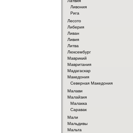
Латвия
Ливония
Рига
Лесото
Либерия
Ливан
Ливия
Литва
Люксембург
Маврикий
Мавритания
Мадагаскар
Македония
Северная Македония
Малави
Малайзия
Малакка
Саравак
Мали
Мальдивы
Мальта