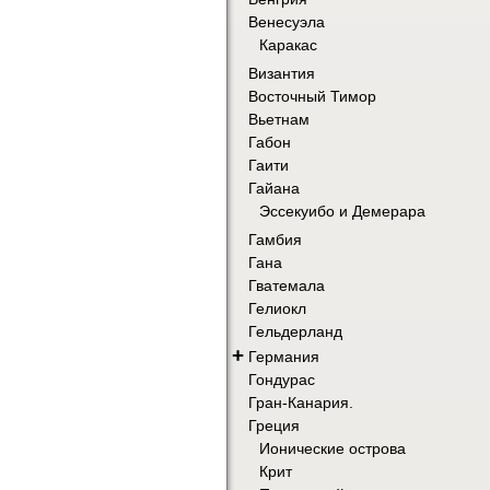
Венесуэла
Каракас
Византия
Восточный Тимор
Вьетнам
Габон
Гаити
Гайана
Эссекуибо и Демерара
Гамбия
Гана
Гватемала
Гелиокл
Гельдерланд
+
Германия
Гондурас
Гран-Канария.
Греция
Ионические острова
Крит