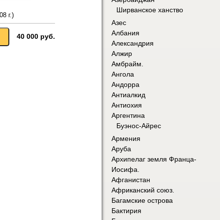
Ширванское ханство
8 г.)
Азес
Албания
40 000 руб.
Александрия
Алжир
Амбрайм.
Ангола
Андорра
Антиалкид
Антиохия
Аргентина
Буэнос-Айрес
Армения
Аруба
Архипелаг земля Франца-
Иосифа.
Афганистан
Африканский союз.
Багамские острова
Бактирия