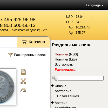
Language
▼
↓
USD
78.04
7 495 925-96-98
↓
EUR
84.16
8 800 600-56-13
↑
Au
10,214.70
осква, Таможенный проезд, 6с9
↓
Ag
145.07
Корзина
Разделы магазина
Новинки
(
RSS
)
Расширенный поиск
Новинки (Lite)
Все монеты
Распродажа
+
Unusual
Австралия
Новая Гвинея
+
Австрия
Азербайджан