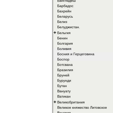
Бангладеш
Барбадос
Бахрейн
Беларусь
Белиз
Белуджистан.
+
Бельгия
Бенин
Болгария
Боливия
Босния и Герцеговина
Боспор
Ботсвана
Бразилия
Бруней
Бурунди
Бутан
Вануату
Ватикан
+
Великобритания
Великое княжество Литовское
Венгрия