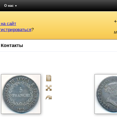
О нас
▼
+
 на сайт
гистрироваться
?
М
Контакты