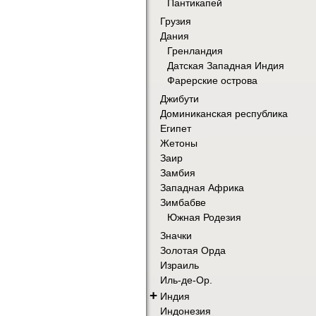
Пантикапей
Грузия
Дания
Гренландия
Датская Западная Индия
Фарерские острова
Джибути
Доминиканская республика
Египет
Жетоны
Заир
Замбия
Западная Африка
Зимбабве
Южная Родезия
Значки
Золотая Орда
Израиль
Иль-де-Ор.
+
Индия
Индонезия