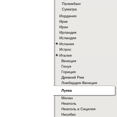
Палембанг
Суматра
Иордания
Ирак
Иран
Ирландия
Исландия
+
Испания
Истрос
+
Италия
Венеция
Генуя
Гориция
Древний Рим
Ломбардия-Венеция
Лукка
Милан
Неаполь
Неаполь и Сицилия
Нисибис