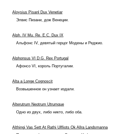
Aloysius Pisanl Dux Venetiar
Элвис Пизани, дож Венеции.
Alph. IV Mu. Re. E.C. Dux IX
Альфонс IV, девятый герцог Модены и Реджио.
Alphonsus VI D.G. Rex Portugal
Афонсо VI, король Португалии.
Alta a Longe Cognoscit
Возвышенное он узнает издали.
Alterutrum Neotrum Utrumque
Одно из двух, либо никто, либо оба.
Althingi Vas Sett At Rathi Ulfliots Ok Allra Landsmanna