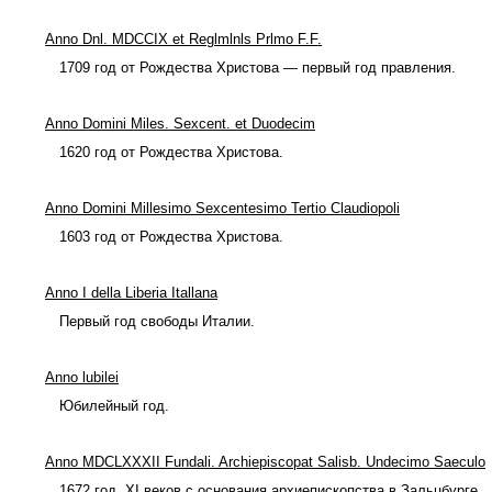
Anno Dnl. MDCCIX et Reglmlnls Prlmo F.F.
1709 год от Рождества Христова — первый год правления.
Anno Domini Miles. Sexcent. et Duodecim
1620 год от Рождества Христова.
Anno Domini Millesimo Sexcentesimo Tertio Claudiopoli
1603 год от Рождества Христова.
Anno I della Liberia Itallana
Первый год свободы Италии.
Anno lubilei
Юбилейный год.
Anno MDCLXXXII Fundali. Archiepiscopat Salisb. Undecimo Saeculo
1672 год, XI веков с основания архиепископства в Зальцбурге.