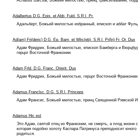
Achatius Barcsai, Божьей милостью, принц Трансильвании, лор
Adalbertus D.G. Epis. et Abb. Fuld. S.R.I. Pr.
Адальберт, Божьей милостью избранный, епископ и аббат Фул
Ad(am) Fri(deric) D.G. Ep. Bam. et Wlrc(eb). S.R.I. Pr(ln) Fr. Or. Dux
Адам Фридрих, Божьей милостью, епископ Бамберга и Вюрцбу
герцог Восточной Франконии.
Adam Frld. D.G. Franc. Orient. Dux
Адам Фридрих, Божьей милостью, герцог Восточной Франконии
Adamus Franclsc. D.G. S.R.I. Princeps
Адам Франсис, Божьей милостью, принц Священной Римской И
Adamus Hic est
Это Адам, святой отец из Франконии, не смерть, а плод жизни 
которая подобно золоту Каспара Патринуса преподносит юного 
родиться.