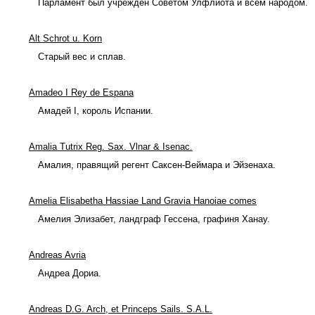
Парламент был учрежден Советом Улфлиота и всем народом.
Alt Schrot u. Korn
Старый вес и сплав.
Amadeo I Rey de Espana
Амадей I, король Испании.
Amalia Tutrix Reg. Sax. Vlnar & Isenac.
Амалия, правящий регент Саксен-Веймара и Эйзенаха.
Amelia Elisabetha Hassiae Land Gravia Hanoiae comes
Амелия Элизабет, ландграф Гессена, графиня Ханау.
Andreas Avria
Андреа Дориа.
Andreas D.G. Arch, et Princeps Sails. S.A.L.