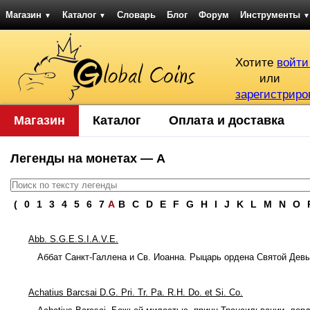
Магазин
Каталог
Словарь
Блог
Форум
Инструменты
▼
▼
▼
Хотите
войти
или
зарегистриро
Магазин
Каталог
Оплата и доставка
Легенды на монетах — A
(
0
1
3
4
5
6
7
A
B
C
D
E
F
G
H
I
J
K
L
M
N
O
Abb. S.G.E.S.I.A.V.E.
Аббат Санкт-Галлена и Св. Иоанна. Рыцарь ордена Святой Дев
Achatius Barcsai D.G. Pri. Tr. Pa. R.H. Do. et Si. Co.