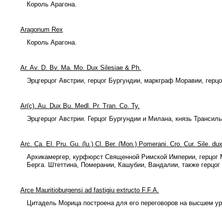
Король Арагона.
Aragonum Rex
Король Арагона.
Ar. Av. D. Bv. Ma. Mo. Dux Silesiae & Ph.
Эрцгерцог Австрии, герцог Бургундии, маркграф Моравии, герцо
Ar(c). Au. Dux Bu. Medl. Pr. Tran. Co. Ty.
Эрцгерцог Австрии. Герцог Бургундии и Милана, князь Трансиль
Arc. Ca. El. Pru. Gu. (lu.) Cl. Ber. (Mon.) Pomerani. Cro. Cur. Sile. du
Архикамергер, курфюрст Священной Римской Империи, герцог М
Берга. Штеттина, Померании, Кашубии, Вандалии, также герцог
Arce Mauritioburgensi ad fastigiu extructo F.F.A.
Цитадель Морица построена для его переговоров на высшем ур