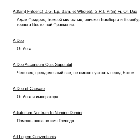
Ad(arn) Fri(deric) D.G. Ep. Bam. et Wlrc(eb). S.R.I. Pr(in) Fr. Or. Dux
Адам Фридрих, Божьей милостью, епископ Бамберга и Вюрцбу
герцога Восточной Франконии.
A Deo
От бога.
A Deo Accensum Quis Superabit
Человек, преодолевший все, не сможет устоять перед Богом.
A Deo et Caesare
От бога и императора.
Adiutorlum Nostrum In Nomine Domini
Помощь наша во имя Господа.
Ad Legem Conventionis