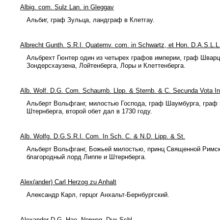
Albig. com. Sulz Lan. in Gleggav
Альбиг, граф Зульца, ландграф в Клетгау.
Albrecht Gunth. S.R.I. Quatemv. com. in Schwartz, et Hon. D.A.S.L.L
Альбрехт Гюнтер один из четырех графов империи, граф Шварц
Зондерсхаузена, Лойтенберга, Лоры и Клеттенберга.
Alb. Wolf. D.G. Com. Schaumb. Llpp. & Sternb. & C. Secunda Vota 
Альберт Вольфганг, милостью Господа, граф Шаумбурга, граф 
Штернберга, второй обет дал в 1730 году.
Alb. Wolfg. D.G.S.R.I. Com. In Sch. C. & N.D. Lipp. & St.
Альберт Вольфганг, Божьей милостью, принц Священной Римск
благородный лорд Липпе и Штернберга.
Alex(ander) Carl Herzog zu Anhalt
Александр Карл, герцог Анхальт-Бернбургский.
Alexander D.G. Hae. Norweg. Dux Schl.