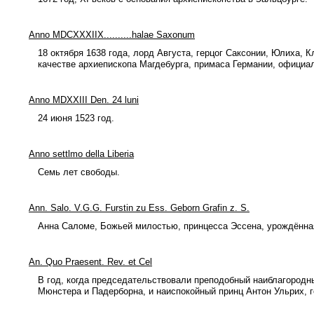
Anno MDCXXXIIX..........halae Saxonum
18 октября 1638 года, лорд Августа, герцог Саксонии, Юлиха, К
качестве архиепископа Магдебурга, примаса Германии, официал
Anno MDXXIII Den. 24 luni
24 июня 1523 год.
Anno settlmo della Liberia
Семь лет свободы.
Ann. Salo. V.G.G. Furstin zu Ess. Geborn Grafin z. S.
Анна Саломе, Божьей милостью, принцесса Эссена, урождённа
An. Quo Praesent. Rev. et Cel
В год, когда председательствовали преподобный наиблагородн
Мюнстера и Падерборна, и наиспокойный принц Антон Ульрих, 