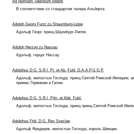
Ad Normam Talerorum Alberti
В соответствие со стандартом талера Альберта.
Adolph Georg Furst zu Shaumburg-Lippe
Адольф Георг, принц Шаумбург-Липпе.
Adolph Herzog zu Nassau
Адольф, герцог Нассау.
Adolphus D.G. S.R.I. Pr. et Ab. Fuld. D.A.A.P.G.G.P.
Адольф, милостью Господа, принц Святой Римской Империи, аб
примас Германии и Галии.
Adolphus D.G. S.R.I. Prln. et Abb. Fuld.
Адольф, милостью Господа, принц принц Святой Римской Импе
Adolphus Frld. D.G. Rex Sveclae
Адольф Фредерик, милостью Господа, король Швеции.