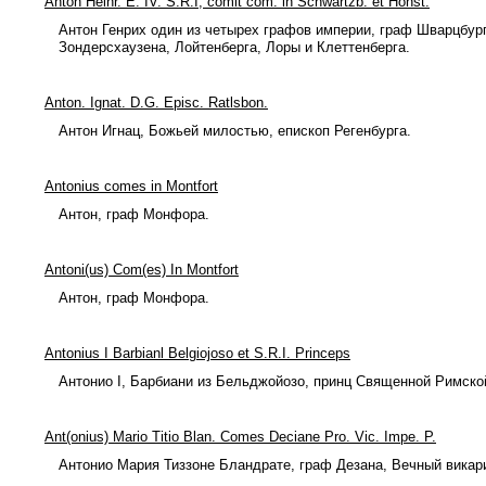
Anton Heinr. E. IV. S.R.I, comit com. in Schwartzb. et Honst.
Антон Генрих один из четырех графов империи, граф Шварцбур
Зондерсхаузена, Лойтенберга, Лоры и Клеттенберга.
Anton. Ignat. D.G. Episc. Ratlsbon.
Антон Игнац, Божьей милостью, епископ Регенбурга.
Antonius comes in Montfort
Антон, граф Монфора.
Antoni(us) Com(es) In Montfort
Антон, граф Монфора.
Antonius I Barbianl Belgiojoso et S.R.I. Princeps
Антонио I, Барбиани из Бельджойозо, принц Священной Римско
Ant(onius) Mario Titio Blan. Comes Deciane Pro. Vic. Impe. P.
Антонио Мария Тиззоне Бландрате, граф Дезана, Вечный вика