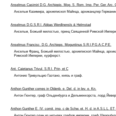
Anselmus Casimiri D.G. Archiepis. Mog. S. Rom. Imp. Per. Ger. Arc. 
Ансельм Казимира, архиепископ Майнца, архиканцлер Германии
Anselmus D.G.S.R.I. Abbas Werdlnensls & Helmstad
Ансельм, Божьей милостью, принц Священной Римской Импери
Anselmus Francisc. D.G. Archieps. Moguntinus S.R.I.P.G.A.C.P.E.
Ансельм Франц, Божьей милостью, архиепископ Майнца, архик
Римской Империи, курфюрст.
Ant. Caietanus Trivul. S.R.I. Prin, et С
Антонио Тривульцио Гаэтано, князь и граф.
Anthon Gunther comes in Oldenb. e. Del. d. in lev. e. Kn.
Антон Гюнтер, граф Ольденбурга и Дельменхорста, лорд Йевер
Anthon Gunther E. IV. comit. imp. c de Schw. et. H. d. in A.S.L.L. ET
Антон Гюнтер один из четырех графов империи, граф Шварцбур