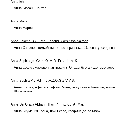
Anna-loh
Анна, Иоганн Гюнтер.
Anna Maria
Анна Мария.
Anna Salome D.G. Prin. Essend. Comitissa Salmen
Анна Саломе, Божьей милостью, принцесса Эссена, урождённа
Anna Sophia ge. Gr. z. O. v. D. Fr. z. le. v. K.
Анна София, урожденная графиня Ольденбурга и Дельменхорст
Anna Sophia P.B.R.H.I.B.A.Z.Q.G.Z.V.V.S.
Анна София, пфальцграф на Рейне, герцогиня в Баварии, игум
Шпонхайма.
Anne Dei Gratia Abba in Thor. P. Imp. Co. A. Mar.
Анна, игумения Торна, принцесса, графиня де ла Марк.