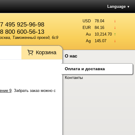
Language
▼
↓
USD
78.04
7 495 925-96-98
↓
EUR
84.16
8 800 600-56-13
↑
Au
10,214.70
осква, Таможенный проезд, 6с9
↓
Ag
145.07
Корзина
О нас
Оплата и доставка
Контакты
ение 9
. Забрать заказ можно с