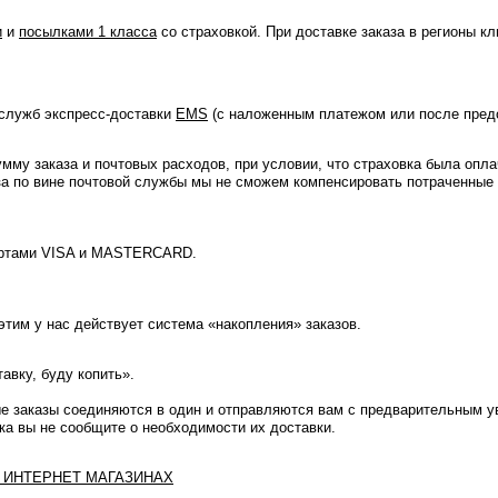
и
и
посылками 1 класса
со страховкой. При доставке заказа в регионы к
служб экспресс-доставки
EMS
(с наложенным платежом или после пред
му заказа и почтовых расходов, при условии, что страховка была опла
аза по вине почтовой службы мы не сможем компенсировать потраченные 
картами VISA и MASTERCARD.
этим у нас действует система «накопления» заказов.
авку, буду копить».
ые заказы соединяются в один и отправляются вам с предварительным 
ока вы не сообщите о необходимости их доставки.
 ИНТЕРНЕТ МАГАЗИНАХ