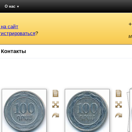
О нас
▼
+
 на сайт
гистрироваться
?
М
Контакты