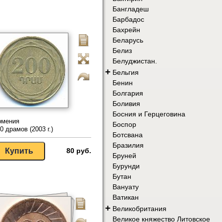
Бангладеш
Барбадос
Бахрейн
Беларусь
Белиз
Белуджистан.
+
Бельгия
Бенин
Болгария
Боливия
Босния и Герцеговина
рмения
Боспор
0 драмов (2003 г.)
Ботсвана
Бразилия
80 руб.
Бруней
Бурунди
Бутан
Вануату
Ватикан
+
Великобритания
Великое княжество Литовское