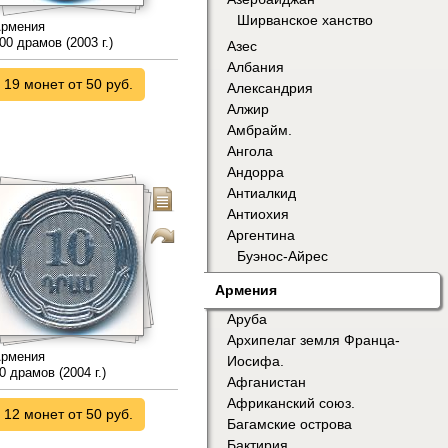
Ширванское ханство
рмения
00 драмов (2003 г.)
Азес
Албания
19 монет от 50 руб.
Александрия
Алжир
Амбрайм.
Ангола
Андорра
Антиалкид
Антиохия
Аргентина
Буэнос-Айрес
Армения
Аруба
Архипелаг земля Франца-
рмения
Иосифа.
0 драмов (2004 г.)
Афганистан
Африканский союз.
12 монет от 50 руб.
Багамские острова
Бактирия