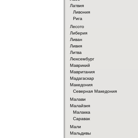
Латвия
Ливония
Рига
Лесото
Либерия
Ливан
Ливия
Литва
Люксембург
Маврикий
Мавритания
Мадагаскар
Македония
Северная Македония
Малави
Малайзия
Малакка
Саравак
Мали
Мальдивы