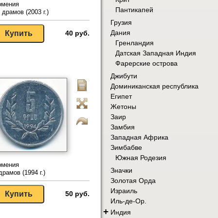
рмения
Пантикапей
 драмов (2003 г.)
Грузия
Дания
40 руб.
Гренландия
Датская Западная Индия
Фарерские острова
Джибути
Доминиканская республика
Египет
Жетоны
Заир
Замбия
Западная Африка
Зимбабве
Южная Родезия
рмения
Значки
драмов (1994 г.)
Золотая Орда
Израиль
50 руб.
Иль-де-Ор.
+
Индия