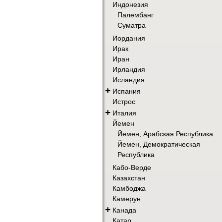
Индонезия
Палембанг
Суматра
Иордания
Ирак
Иран
Ирландия
Исландия
+
Испания
Истрос
+
Италия
Йемен
Йемен, Арабская Республика
Йемен, Демократическая
Республика
Кабо-Верде
Казахстан
Камбоджа
Камерун
+
Канада
Катар