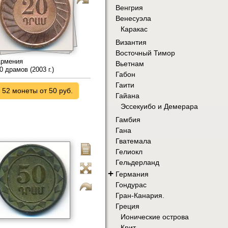
Венгрия
Венесуэла
Каракас
Византия
Восточный Тимор
рмения
Вьетнам
0 драмов (2003 г.)
Габон
Гаити
52 монеты от 50 руб.
Гайана
Эссекуибо и Демерара
Гамбия
Гана
Гватемала
Гелиокл
Гельдерланд
+
Германия
Гондурас
Гран-Канария.
Греция
Ионические острова
Крит