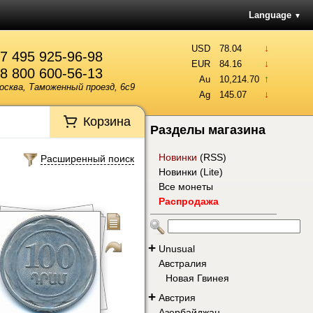
Language
▼
↓
USD
78.04
7 495 925-96-98
↓
EUR
84.16
8 800 600-56-13
↑
Au
10,214.70
осква, Таможенный проезд, 6с9
↓
Ag
145.07
Корзина
Разделы магазина
Новинки
(
RSS
)
Расширенный поиск
Новинки (Lite)
Все монеты
Распродажа
+
Unusual
Австралия
Новая Гвинея
+
Австрия
Азербайджан