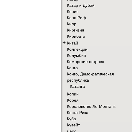
Катар и Дубай
Кения
Кенн Риф.
Кипр
Киргизия
Кирибати
+
Китай
Коллекции
Колумбия
Коморские острова
Конго
Конго, Демократическая
республика
Катанга
Копии
Корея
Королевство Ло-Монтанг.
Коста-Рика
Куба
Кувейт
Лаос