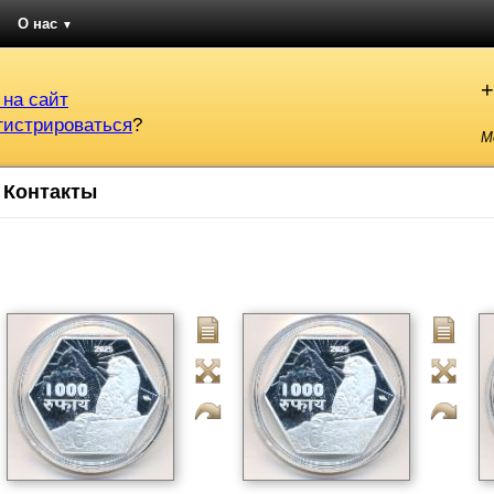
О нас
▼
+
 на сайт
гистрироваться
?
М
Контакты