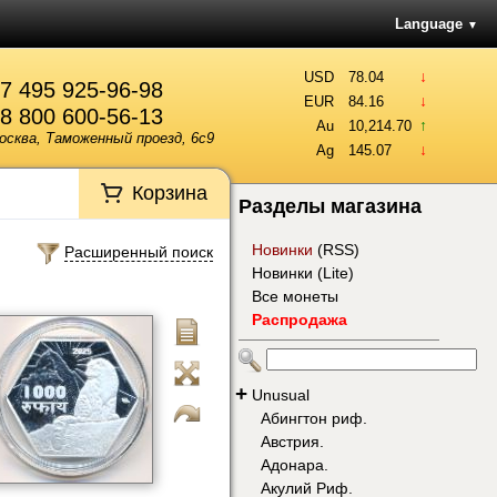
Language
▼
↓
USD
78.04
7 495 925-96-98
↓
EUR
84.16
8 800 600-56-13
↑
Au
10,214.70
осква, Таможенный проезд, 6с9
↓
Ag
145.07
Корзина
Разделы магазина
Новинки
(
RSS
)
Расширенный поиск
Новинки (Lite)
Все монеты
Распродажа
+
Unusual
Абингтон риф.
Австрия.
Адонара.
Акулий Риф.