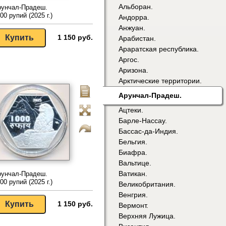
Альборан.
рунчал-Прадеш.
00 рупий (2025 г.)
Андорра.
Анжуан.
1 150 руб.
Арабистан.
Араратская республика.
Аргос.
Аризона.
Арктические территории.
Арунчал-Прадеш.
Ацтеки.
Барле-Нассау.
Бассас-да-Индия.
Бельгия.
Биафра.
Вальтице.
Ватикан.
рунчал-Прадеш.
00 рупий (2025 г.)
Великобритания.
Венгрия.
1 150 руб.
Вермонт.
Верхняя Лужица.