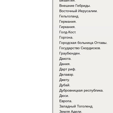
Византия.
Внешние Гебриды.
Восточный Иерусалим.
Гельголанд.
Германия.
Гиркания.
Голд-Кост.
Горгона.
Городская больница Оттавы.
Государство Скордисков.
Граубюнден.
Дакота.
Дания.
Дарт риф.
Делавэр.
Джету.
Дубай.
Дубровницкая республика.
Дюси.
Европа.
Западный Тоголенд.
Земля Адели.