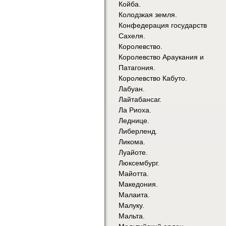
Койба.
Колодзкая земля.
Конфедерация государств
Сахеля.
Королевство.
Королевство Араукания и
Патагония.
Королевство Кабуто.
Лабуан.
Лайтабансаг.
Ла Риоха.
Леднице.
Либерленд.
Ликома.
Луайоте.
Люксембург.
Майотта.
Македония.
Малаита.
Малуку.
Мальта.