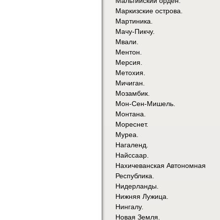
Мальтийский орден.
Маркизские острова.
Мартиника.
Мачу-Пикчу.
Мвали.
Ментон.
Мерсия.
Метохия.
Мичиган.
Мозамбик.
Мон-Сен-Мишель.
Монтана.
Мореснет.
Муреа.
Нагаленд.
Найссаар.
Нахичеванская Автономная
Республика.
Нидерланды.
Нижняя Лужица.
Нингалу.
Новая Земля.