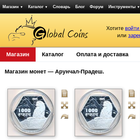
Магазин
Каталог
Словарь
Блог
Форум
Инструменты
▼
▼
▼
Хотите
войти
или
заре
Магазин
Каталог
Оплата и доставка
Магазин монет — Арунчал-Прадеш.