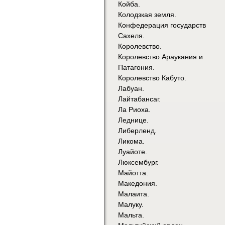
Койба.
Колодзкая земля.
Конфедерация государств
Сахеля.
Королевство.
Королевство Араукания и
Патагония.
Королевство Кабуто.
Лабуан.
Лайтабансаг.
Ла Риоха.
Леднице.
Либерленд.
Ликома.
Луайоте.
Люксембург.
Майотта.
Македония.
Малаита.
Малуку.
Мальта.