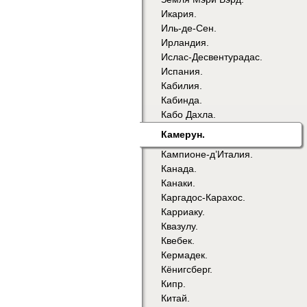
Икария.
Иль-де-Сен.
Ирландия.
Ислас-Десвентурадас.
Испания.
Кабилия.
Кабинда.
Кабо Дахла.
Камерун.
Кампионе-д’Италия.
Канада.
Канаки.
Каргадос-Карахос.
Карриаку.
Квазулу.
Квебек.
Кермадек.
Кёнигсберг.
Кипр.
Китай.