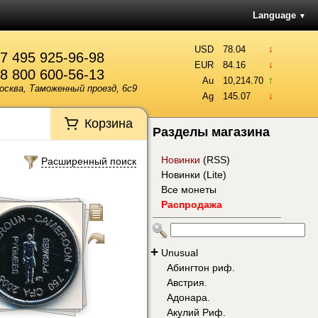
Language
▼
↓
USD
78.04
7 495 925-96-98
↓
EUR
84.16
8 800 600-56-13
↑
Au
10,214.70
осква, Таможенный проезд, 6с9
↓
Ag
145.07
Корзина
Разделы магазина
Новинки
(
RSS
)
Расширенный поиск
Новинки (Lite)
Все монеты
Распродажа
+
Unusual
Абингтон риф.
Австрия.
Адонара.
Акулий Риф.