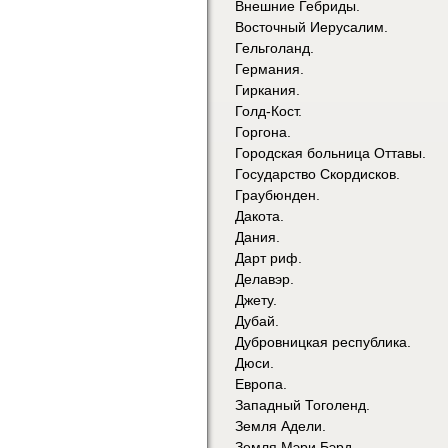
Внешние Гебриды.
Восточный Иерусалим.
Гельголанд.
Германия.
Гиркания.
Голд-Кост.
Горгона.
Городская больница Оттавы.
Государство Скордисков.
Граубюнден.
Дакота.
Дания.
Дарт риф.
Делавэр.
Джету.
Дубай.
Дубровницкая республика.
Дюси.
Европа.
Западный Тоголенд.
Земля Адели.
Земля Мэри Бэрд.