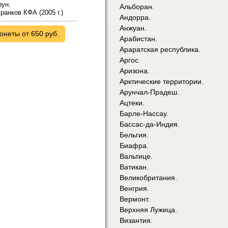
ун.
Альборан.
ранков КФА (2005 г.)
Андорра.
Анжуан.
онеты от 650 руб.
Арабистан.
Араратская республика.
Аргос.
Аризона.
Арктические территории.
Арунчал-Прадеш.
Ацтеки.
Барле-Нассау.
Бассас-да-Индия.
Бельгия.
Биафра.
Вальтице.
Ватикан.
Великобритания.
Венгрия.
Вермонт.
Верхняя Лужица.
Византия.