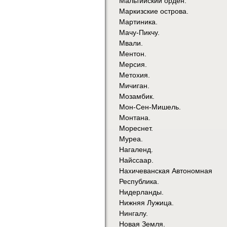
Мальтийский орден.
Маркизские острова.
Мартиника.
Мачу-Пикчу.
Мвали.
Ментон.
Мерсия.
Метохия.
Мичиган.
Мозамбик.
Мон-Сен-Мишель.
Монтана.
Мореснет.
Муреа.
Нагаленд.
Найссаар.
Нахичеванская Автономная
Республика.
Нидерланды.
Нижняя Лужица.
Нингалу.
Новая Земля.