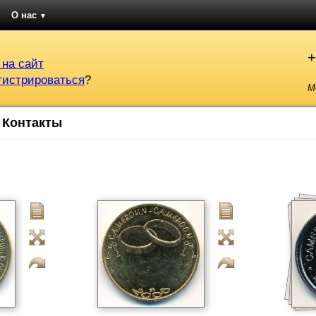
О нас
▼
+
 на сайт
гистрироваться
?
М
Контакты