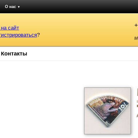
О нас
▼
+
 на сайт
гистрироваться
?
М
Контакты