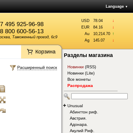
Language
▼
↓
USD
78.04
7 495 925-96-98
↓
EUR
84.16
8 800 600-56-13
↑
Au
10,214.70
осква, Таможенный проезд, 6с9
↓
Ag
145.07
Корзина
Разделы магазина
Новинки
(
RSS
)
Расширенный поиск
Новинки (Lite)
Все монеты
Распродажа
+
Unusual
Абингтон риф.
Австрия.
Адонара.
Акулий Риф.