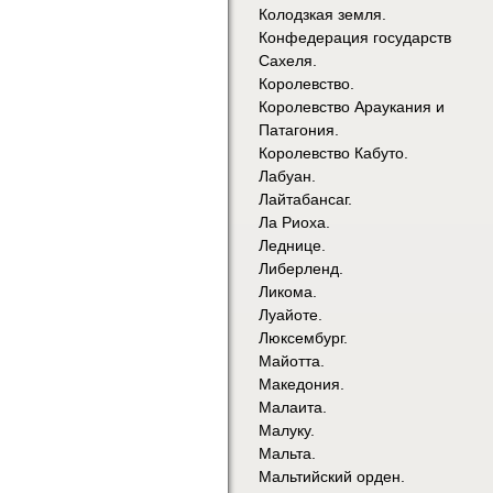
Колодзкая земля.
Конфедерация государств
Сахеля.
Королевство.
Королевство Араукания и
Патагония.
Королевство Кабуто.
Лабуан.
Лайтабансаг.
Ла Риоха.
Леднице.
Либерленд.
Ликома.
Луайоте.
Люксембург.
Майотта.
Македония.
Малаита.
Малуку.
Мальта.
Мальтийский орден.