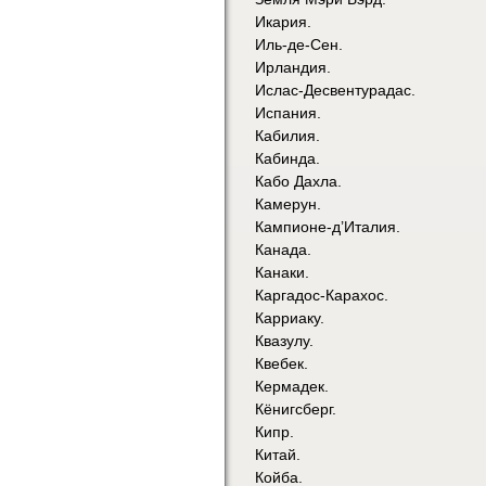
Икария.
Иль-де-Сен.
Ирландия.
Ислас-Десвентурадас.
Испания.
Кабилия.
Кабинда.
Кабо Дахла.
Камерун.
Кампионе-д’Италия.
Канада.
Канаки.
Каргадос-Карахос.
Карриаку.
Квазулу.
Квебек.
Кермадек.
Кёнигсберг.
Кипр.
Китай.
Койба.