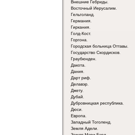
Внешние Гебриды.
Восточный Иерусалим.
Гельголанд.
Германия.
Гиркания.
Голд-Кост.
Горгона.
Городская больница Оттавы.
Государство Скордисков.
Граубюнден.
Дакота.
Дания.
Дарт риф.
Делавэр.
Джету.
Дубай.
Дубровницкая республика.
Дюси.
Европа.
Западный Тоголенд.
Земля Адели.
Земля Мэри Бэрд.