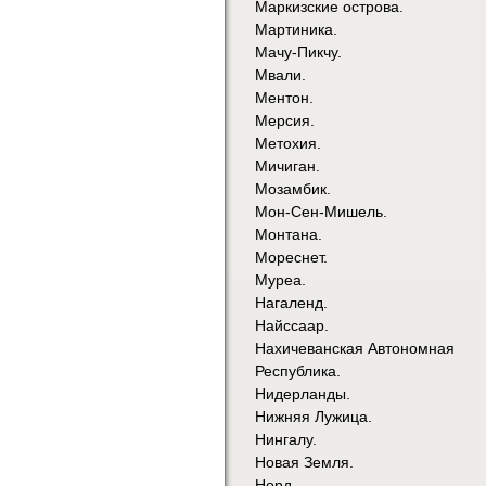
Маркизские острова.
Мартиника.
Мачу-Пикчу.
Мвали.
Ментон.
Мерсия.
Метохия.
Мичиган.
Мозамбик.
Мон-Сен-Мишель.
Монтана.
Мореснет.
Муреа.
Нагаленд.
Найссаар.
Нахичеванская Автономная
Республика.
Нидерланды.
Нижняя Лужица.
Нингалу.
Новая Земля.
Норд.