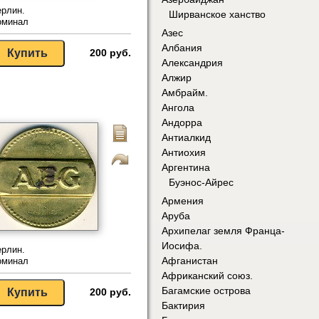
рлин.
Ширванское ханство
оминал
Азес
Албания
200 руб.
Александрия
Алжир
Амбрайм.
Ангола
Андорра
Антиалкид
Антиохия
Аргентина
Буэнос-Айрес
Армения
Аруба
Архипелаг земля Франца-
Иосифа.
рлин.
Афганистан
оминал
Африканский союз.
Багамские острова
200 руб.
Бактирия