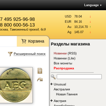
Language
▼
↓
USD
78.04
7 495 925-96-98
↓
EUR
84.16
8 800 600-56-13
↑
Au
10,214.70
осква, Таможенный проезд, 6с9
↓
Ag
145.07
Корзина
Разделы магазина
Новинки
(
RSS
)
Расширенный поиск
Новинки (Lite)
Все монеты
Распродажа
+
Unusual
Австралия
Новая Гвинея
+
Австрия
Азербайджан