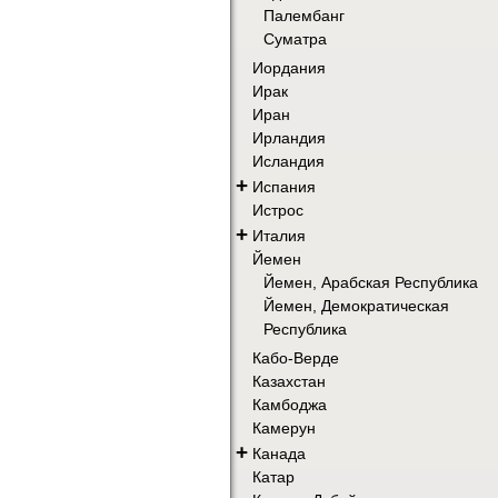
Палембанг
Суматра
Иордания
Ирак
Иран
Ирландия
Исландия
+
Испания
Истрос
+
Италия
Йемен
Йемен, Арабская Республика
Йемен, Демократическая
Республика
Кабо-Верде
Казахстан
Камбоджа
Камерун
+
Канада
Катар