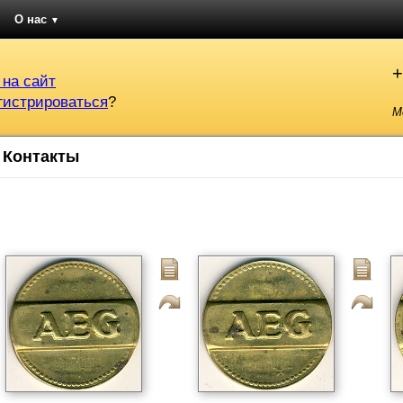
О нас
▼
+
 на сайт
гистрироваться
?
М
Контакты