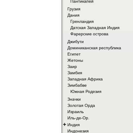
Пантикапей
Грузия
Дания
Гренландия
Датская Западная Индия
Фарерские острова
Джибути
Доминиканская республика
Египет
Жетоны
Заир
Замбия
Западная Африка
Зимбабве
Южная Родезия
Значки
Золотая Орда
Израиль
Иль-де-Ор.
+
Индия
Индонезия