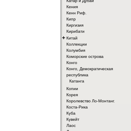
Катар и Дубай
Кения
Кенн Риф.
Кипр
Киргизия
Кирибати
+
Китай
Коллекции
Колумбия
Коморские острова
Конго
Конго, Демократическая
республика
Катанга
Копии
Корея
Королевство Ло-Монтанг.
Коста-Рика
Куба
Кувейт
Лаос