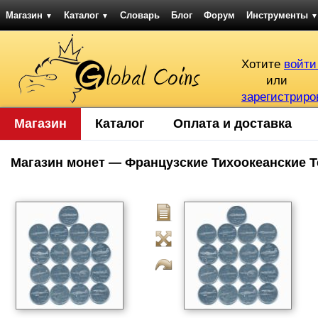
Магазин
Каталог
Словарь
Блог
Форум
Инструменты
▼
▼
▼
Хотите
войти
или
зарегистриро
Магазин
Каталог
Оплата и доставка
Магазин монет — Французские Тихоокеанские Т