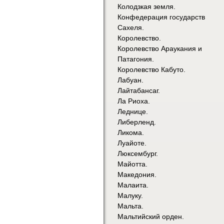
Колодзкая земля.
Конфедерация государств
Сахеля.
Королевство.
Королевство Араукания и
Патагония.
Королевство Кабуто.
Лабуан.
Лайтабансаг.
Ла Риоха.
Леднице.
Либерленд.
Ликома.
Луайоте.
Люксембург.
Майотта.
Македония.
Малаита.
Малуку.
Мальта.
Мальтийский орден.