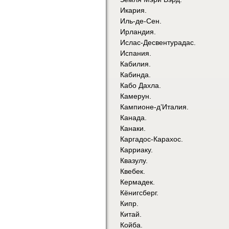
Икария.
Иль-де-Сен.
Ирландия.
Ислас-Десвентурадас.
Испания.
Кабилия.
Кабинда.
Кабо Дахла.
Камерун.
Кампионе-д’Италия.
Канада.
Канаки.
Каргадос-Карахос.
Карриаку.
Квазулу.
Квебек.
Кермадек.
Кёнигсберг.
Кипр.
Китай.
Койба.