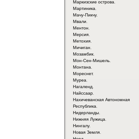
Маркизские острова.
Мартиника.
Мачу-Пикчу.
Мвали.
Ментон.
Мерсия.
Метохия.
Мичиган.
Мозамбик.
Мон-Сен-Мишель.
Монтана.
Мореснет.
Муреа.
Нагаленд.
Найссаар.
Нахичеванская Автономная
Республика.
Нидерланды.
Нижняя Лужица.
Нингалу.
Новая Земля.
Норд.