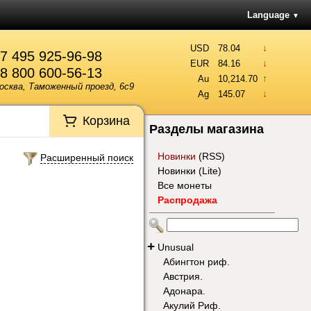
Language
▼
↓
USD
78.04
7 495 925-96-98
↓
EUR
84.16
8 800 600-56-13
↑
Au
10,214.70
осква, Таможенный проезд, 6с9
↓
Ag
145.07
Корзина
Разделы магазина
Новинки
(
RSS
)
Расширенный поиск
Новинки (Lite)
Все монеты
Распродажа
+
Unusual
Абингтон риф.
Австрия.
Адонара.
Акулий Риф.