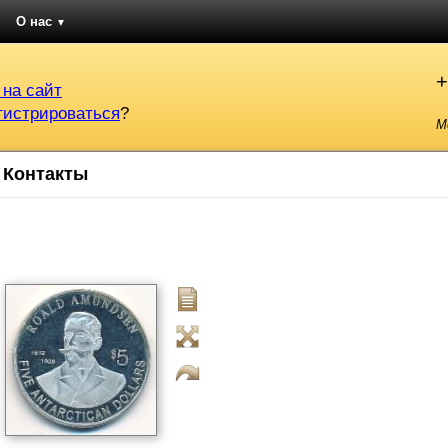
О нас
▼
+
 на сайт
гистрироваться
?
М
Контакты