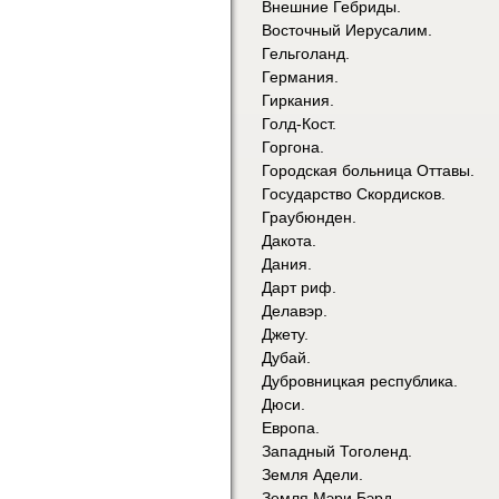
Внешние Гебриды.
Восточный Иерусалим.
Гельголанд.
Германия.
Гиркания.
Голд-Кост.
Горгона.
Городская больница Оттавы.
Государство Скордисков.
Граубюнден.
Дакота.
Дания.
Дарт риф.
Делавэр.
Джету.
Дубай.
Дубровницкая республика.
Дюси.
Европа.
Западный Тоголенд.
Земля Адели.
Земля Мэри Бэрд.