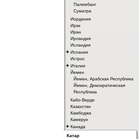
Палембанг
Суматра
Иордания
Ирак
Иран
Ирландия
Исландия
+
Испания
Истрос
+
Италия
Йемен
Йемен, Арабская Республика
Йемен, Демократическая
Республика
Кабо-Верде
Казахстан
Камбоджа
Камерун
+
Канада
Катар