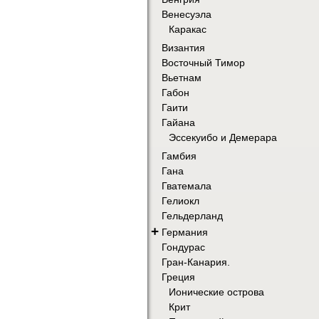
Венесуэла
Каракас
Византия
Восточный Тимор
Вьетнам
Габон
Гаити
Гайана
Эссекуибо и Демерара
Гамбия
Гана
Гватемала
Гелиокл
Гельдерланд
+
Германия
Гондурас
Гран-Канария.
Греция
Ионические острова
Крит