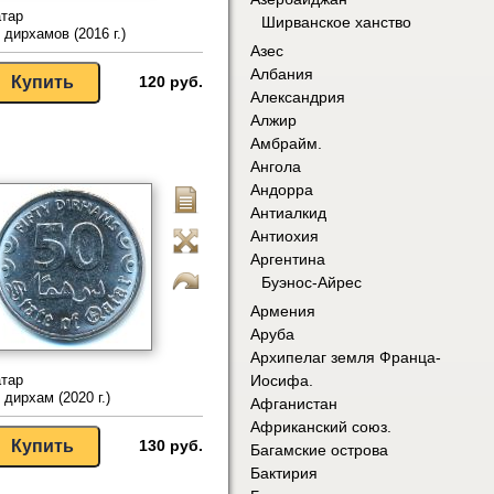
тар
Ширванское ханство
 дирхамов (2016 г.)
Азес
Албания
120 руб.
Александрия
Алжир
Амбрайм.
Ангола
Андорра
Антиалкид
Антиохия
Аргентина
Буэнос-Айрес
Армения
Аруба
Архипелаг земля Франца-
тар
Иосифа.
 дирхам (2020 г.)
Афганистан
Африканский союз.
130 руб.
Багамские острова
Бактирия