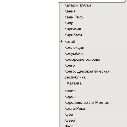
Катар и Дубай
Кения
Кенн Риф.
Кипр
Киргизия
Кирибати
+
Китай
Коллекции
Колумбия
Коморские острова
Конго
Конго, Демократическая
республика
Катанга
Копии
Корея
Королевство Ло-Монтанг.
Коста-Рика
Куба
Кувейт
Лаос