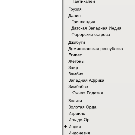
Пантикапей
Грузия
Дания
Гренландия
Датская Западная Индия
Фарерские острова
Джибути
Доминиканская республика
Египет
Жетоны
Заир
Замбия
Западная Африка
Зимбабве
Южная Родезия
Значки
Золотая Орда
Израиль
Иль-де-Ор.
+
Индия
Индонезия