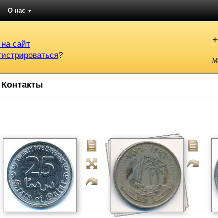
О нас
▼
+
 на сайт
гистрироваться
?
М
Контакты