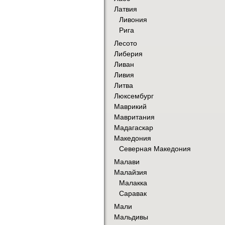
Латвия
Ливония
Рига
Лесото
Либерия
Ливан
Ливия
Литва
Люксембург
Маврикий
Мавритания
Мадагаскар
Македония
Северная Македония
Малави
Малайзия
Малакка
Саравак
Мали
Мальдивы