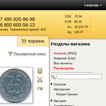
Language
▼
↓
USD
78.04
7 495 925-96-98
↓
EUR
84.16
8 800 600-56-13
↑
Au
10,214.70
осква, Таможенный проезд, 6с9
↓
Ag
145.07
Корзина
Разделы магазина
Новинки
(
RSS
)
Расширенный поиск
Новинки (Lite)
Все монеты
Распродажа
+
Unusual
Австралия
Новая Гвинея
+
Австрия
Азербайджан