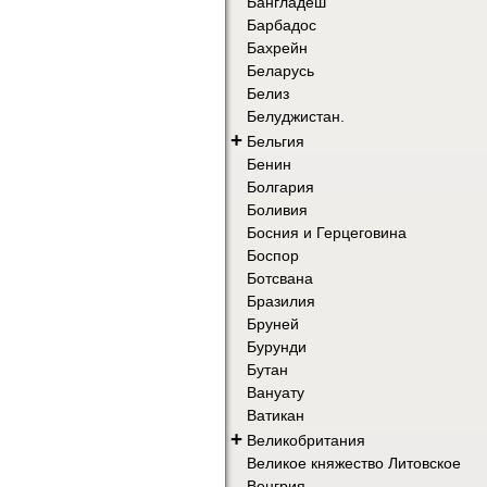
Бангладеш
Барбадос
Бахрейн
Беларусь
Белиз
Белуджистан.
+
Бельгия
Бенин
Болгария
Боливия
Босния и Герцеговина
Боспор
Ботсвана
Бразилия
Бруней
Бурунди
Бутан
Вануату
Ватикан
+
Великобритания
Великое княжество Литовское
Венгрия