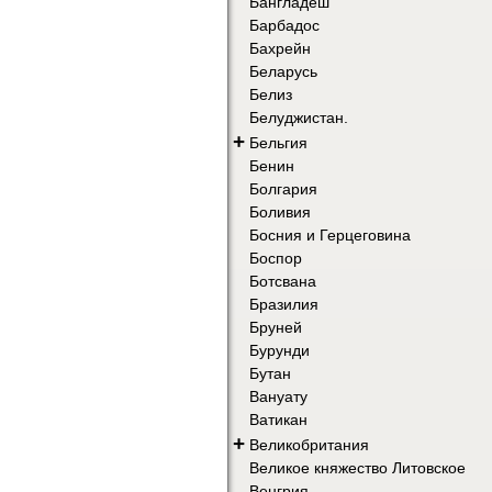
Бангладеш
Барбадос
Бахрейн
Беларусь
Белиз
Белуджистан.
+
Бельгия
Бенин
Болгария
Боливия
Босния и Герцеговина
Боспор
Ботсвана
Бразилия
Бруней
Бурунди
Бутан
Вануату
Ватикан
+
Великобритания
Великое княжество Литовское
Венгрия