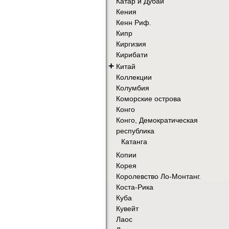
Катар и Дубай
Кения
Кенн Риф.
Кипр
Киргизия
Кирибати
+
Китай
Коллекции
Колумбия
Коморские острова
Конго
Конго, Демократическая
республика
Катанга
Копии
Корея
Королевство Ло-Монтанг.
Коста-Рика
Куба
Кувейт
Лаос