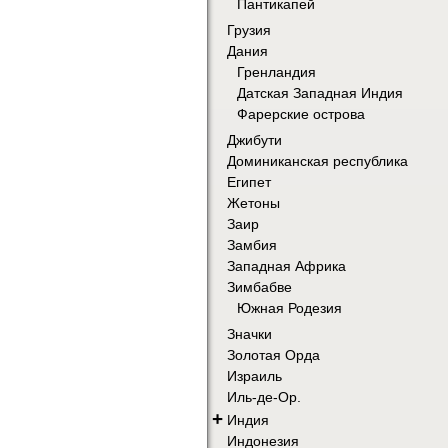
Пантикапей
Грузия
Дания
Гренландия
Датская Западная Индия
Фарерские острова
Джибути
Доминиканская республика
Египет
Жетоны
Заир
Замбия
Западная Африка
Зимбабве
Южная Родезия
Значки
Золотая Орда
Израиль
Иль-де-Ор.
+
Индия
Индонезия