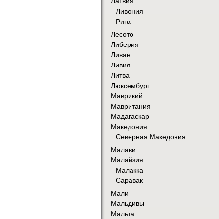
Латвия
Ливония
Рига
Лесото
Либерия
Ливан
Ливия
Литва
Люксембург
Маврикий
Мавритания
Мадагаскар
Македония
Северная Македония
Малави
Малайзия
Малакка
Саравак
Мали
Мальдивы
Мальта