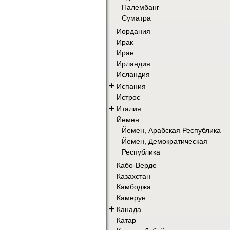
Палембанг
Суматра
Иордания
Ирак
Иран
Ирландия
Исландия
+
Испания
Истрос
+
Италия
Йемен
Йемен, Арабская Республика
Йемен, Демократическая
Республика
Кабо-Верде
Казахстан
Камбоджа
Камерун
+
Канада
Катар