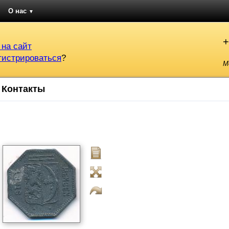
О нас
▼
+
 на сайт
гистрироваться
?
М
Контакты