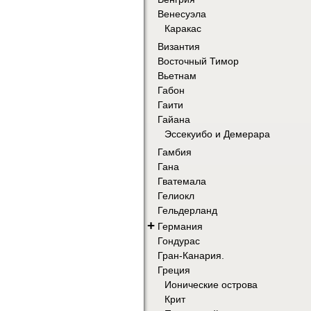
Венесуэла
Каракас
Византия
Восточный Тимор
Вьетнам
Габон
Гаити
Гайана
Эссекуибо и Демерара
Гамбия
Гана
Гватемала
Гелиокл
Гельдерланд
+
Германия
Гондурас
Гран-Канария.
Греция
Ионические острова
Крит