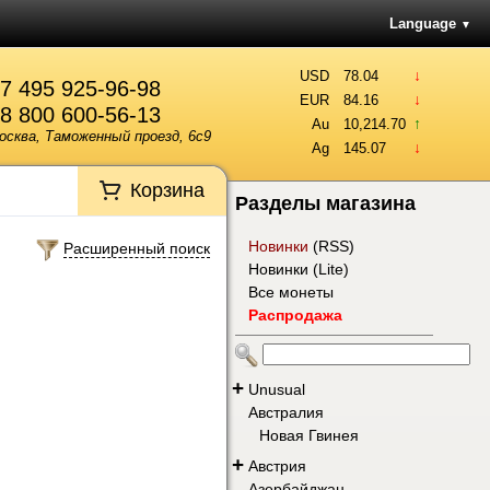
Language
▼
↓
USD
78.04
7 495 925-96-98
↓
EUR
84.16
8 800 600-56-13
↑
Au
10,214.70
осква, Таможенный проезд, 6с9
↓
Ag
145.07
Корзина
Разделы магазина
Новинки
(
RSS
)
Расширенный поиск
Новинки (Lite)
Все монеты
Распродажа
+
Unusual
Австралия
Новая Гвинея
+
Австрия
Азербайджан