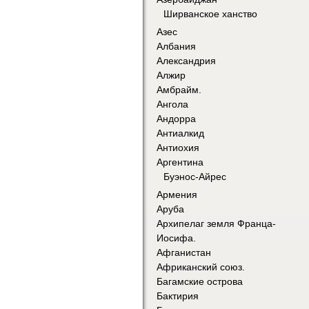
Ширванское ханство
Азес
Албания
Александрия
Алжир
Амбрайм.
Ангола
Андорра
Антиалкид
Антиохия
Аргентина
Буэнос-Айрес
Армения
Аруба
Архипелаг земля Франца-
Иосифа.
Афганистан
Африканский союз.
Багамские острова
Бактирия