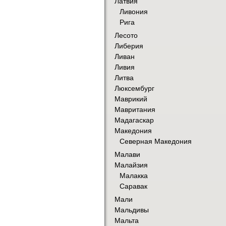
Латвия
Ливония
Рига
Лесото
Либерия
Ливан
Ливия
Литва
Люксембург
Маврикий
Мавритания
Мадагаскар
Македония
Северная Македония
Малави
Малайзия
Малакка
Саравак
Мали
Мальдивы
Мальта