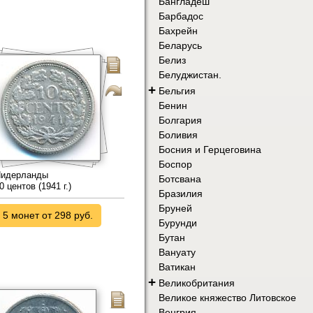
Бангладеш
Барбадос
Бахрейн
Беларусь
Белиз
Белуджистан.
+
Бельгия
Бенин
Болгария
Боливия
Босния и Герцеговина
Боспор
идерланды
Ботсвана
0 центов (1941 г.)
Бразилия
Бруней
5 монет от 298 руб.
Бурунди
Бутан
Вануату
Ватикан
+
Великобритания
Великое княжество Литовское
Венгрия