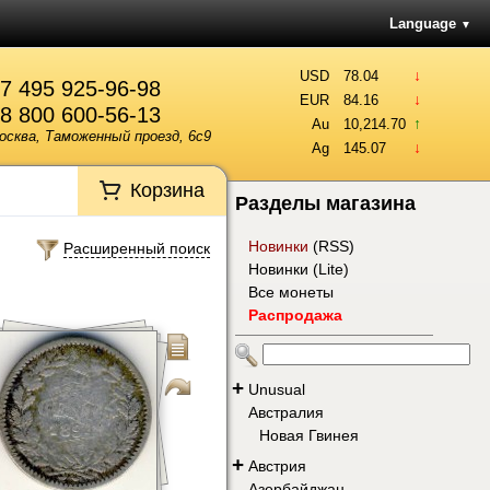
Language
▼
↓
USD
78.04
7 495 925-96-98
↓
EUR
84.16
8 800 600-56-13
↑
Au
10,214.70
осква, Таможенный проезд, 6с9
↓
Ag
145.07
Корзина
Разделы магазина
Новинки
(
RSS
)
Расширенный поиск
Новинки (Lite)
Все монеты
Распродажа
+
Unusual
Австралия
Новая Гвинея
+
Австрия
Азербайджан