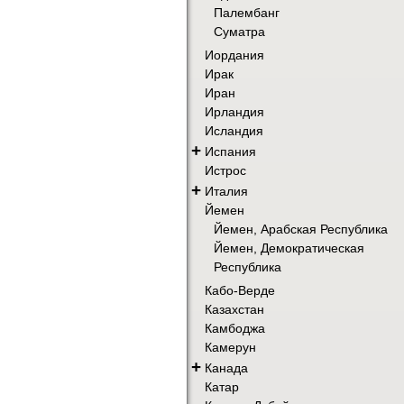
Палембанг
Суматра
Иордания
Ирак
Иран
Ирландия
Исландия
+
Испания
Истрос
+
Италия
Йемен
Йемен, Арабская Республика
Йемен, Демократическая
Республика
Кабо-Верде
Казахстан
Камбоджа
Камерун
+
Канада
Катар