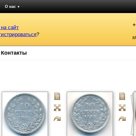
О нас
▼
+
 на сайт
гистрироваться
?
М
Контакты