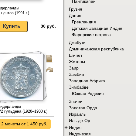
Пантикапей
идерланды
Грузия
 центов (1991 г.)
Дания
Гренландия
30 руб.
Датская Западная Индия
Фарерские острова
Джибути
Доминиканская республика
Египет
Жетоны
Заир
Замбия
Западная Африка
Зимбабве
Южная Родезия
Значки
идерланды
Золотая Орда
/2 гульдена (1928–1930 г.)
Израиль
Иль-де-Ор.
2 монеты от 1 450 руб.
+
Индия
Индонезия