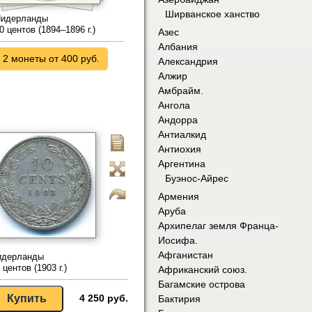
Ширванское ханство
идерланды
0 центов (1894–1896 г.)
Азес
Албания
2 монеты от 400 руб.
Александрия
Алжир
Амбрайм.
Ангола
Андорра
Антиалкид
Антиохия
Аргентина
Буэнос-Айрес
Армения
Аруба
Архипелаг земля Франца-
Иосифа.
Афганистан
идерланды
 центов (1903 г.)
Африканский союз.
Багамские острова
4 250 руб.
Бактирия