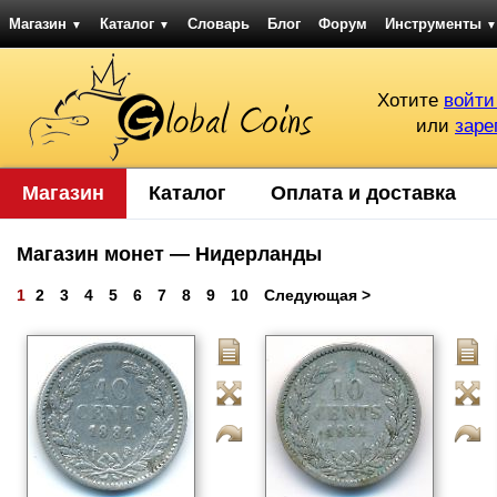
Магазин
Каталог
Словарь
Блог
Форум
Инструменты
▼
▼
▼
Хотите
войти
или
заре
Магазин
Каталог
Оплата и доставка
Магазин монет — Нидерланды
1
2
3
4
5
6
7
8
9
10
Следующая >