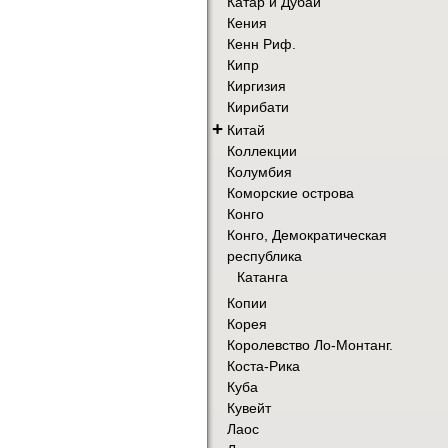
Катар и Дубай
Кения
Кенн Риф.
Кипр
Киргизия
Кирибати
+
Китай
Коллекции
Колумбия
Коморские острова
Конго
Конго, Демократическая
республика
Катанга
Копии
Корея
Королевство Ло-Монтанг.
Коста-Рика
Куба
Кувейт
Лаос