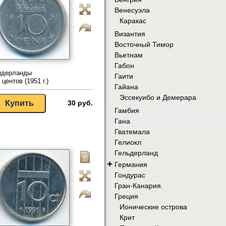
Венесуэла
Каракас
Византия
Восточный Тимор
Вьетнам
Габон
идерланды
Гаити
 центов (1951 г.)
Гайана
Эссекуибо и Демерара
30 руб.
Гамбия
Гана
Гватемала
Гелиокл
Гельдерланд
+
Германия
Гондурас
Гран-Канария.
Греция
Ионические острова
Крит