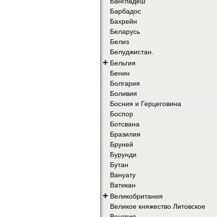
Бангладеш
Барбадос
Бахрейн
Беларусь
Белиз
Белуджистан.
+
Бельгия
Бенин
Болгария
Боливия
Босния и Герцеговина
Боспор
Ботсвана
Бразилия
Бруней
Бурунди
Бутан
Вануату
Ватикан
+
Великобритания
Великое княжество Литовское
Венгрия