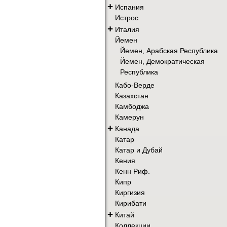
+
Испания
Истрос
+
Италия
Йемен
Йемен, Арабская Республика
Йемен, Демократическая
Республика
Кабо-Верде
Казахстан
Камбоджа
Камерун
+
Канада
Катар
Катар и Дубай
Кения
Кенн Риф.
Кипр
Киргизия
Кирибати
+
Китай
Коллекции