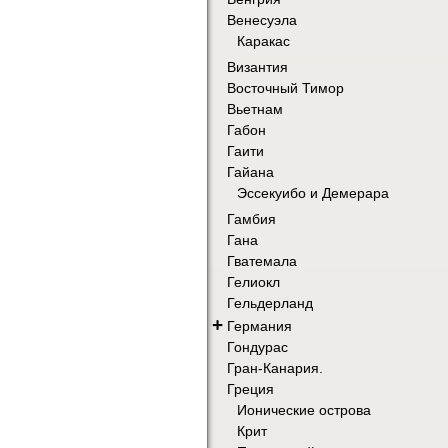
Венесуэла
Каракас
Византия
Восточный Тимор
Вьетнам
Габон
Гаити
Гайана
Эссекуибо и Демерара
Гамбия
Гана
Гватемала
Гелиокл
Гельдерланд
+
Германия
Гондурас
Гран-Канария.
Греция
Ионические острова
Крит