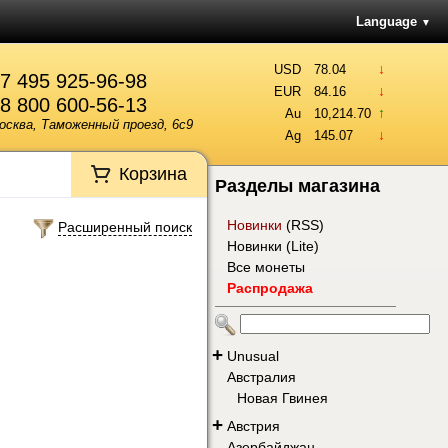
Language
▼
↓
USD
78.04
7 495 925-96-98
↓
EUR
84.16
8 800 600-56-13
↑
Au
10,214.70
осква, Таможенный проезд, 6с9
↓
Ag
145.07
Корзина
Разделы магазина
Новинки
(
RSS
)
Расширенный поиск
Новинки (Lite)
Все монеты
Распродажа
+
Unusual
Австралия
Новая Гвинея
+
Австрия
Азербайджан