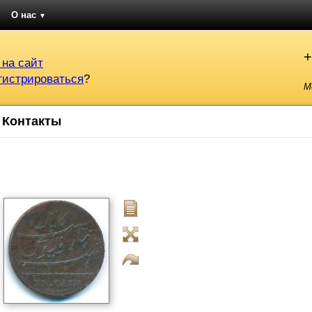
О нас
▼
+
 на сайт
гистрироваться
?
М
Контакты