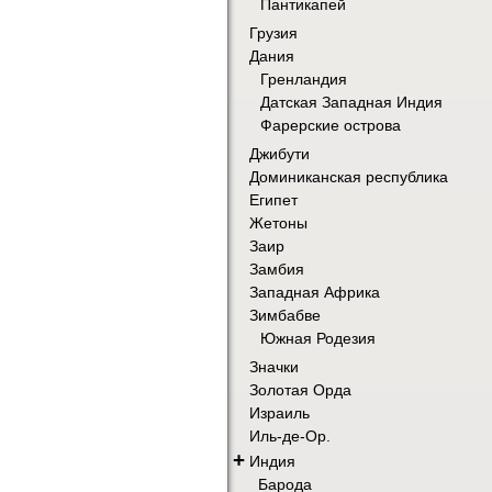
Пантикапей
Грузия
Дания
Гренландия
Датская Западная Индия
Фарерские острова
Джибути
Доминиканская республика
Египет
Жетоны
Заир
Замбия
Западная Африка
Зимбабве
Южная Родезия
Значки
Золотая Орда
Израиль
Иль-де-Ор.
+
Индия
Барода