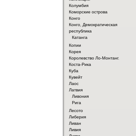
Колумбия
Коморские острова
Конго
Конго, Демократическая
республика
Катанга
Копии
Корея
Королевство Ло-Монтанг.
Коста-Рика
Куба
Кувейт
Лаос
Латвия
Ливония
Рига
Лесото
Либерия
Ливан
Ливия
Литва