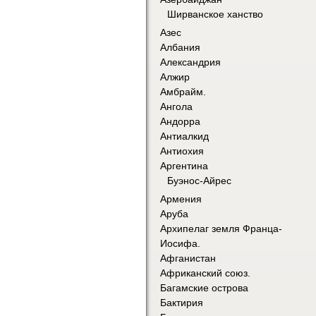
Ширванское ханство
Азес
Албания
Александрия
Алжир
Амбрайм.
Ангола
Андорра
Антиалкид
Антиохия
Аргентина
Буэнос-Айрес
Армения
Аруба
Архипелаг земля Франца-
Иосифа.
Афганистан
Африканский союз.
Багамские острова
Бактирия