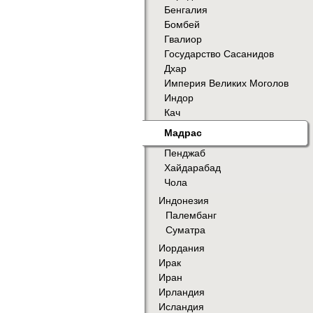
Бенгалия
Бомбей
Гвалиор
Государство Сасанидов
Дхар
Империя Великих Моголов
Индор
Кач
Мадрас
Пенджаб
Хайдарабад
Чола
Индонезия
Палембанг
Суматра
Иордания
Ирак
Иран
Ирландия
Исландия