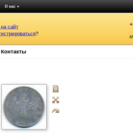
О нас
▼
+
 на сайт
гистрироваться
?
М
Контакты