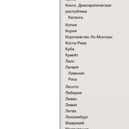
Конго, Демократическая
республика
Катанга
Копии
Корея
Королевство Ло-Монтанг.
Коста-Рика
Куба
Кувейт
Лаос
Латвия
Ливония
Рига
Лесото
Либерия
Ливан
Ливия
Литва
Люксембург
Маврикий
Мавритания