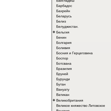
Бангладеш
Барбадос
Бахрейн
Беларусь
Белиз
Белуджистан.
+
Бельгия
Бенин
Болгария
Боливия
Босния и Герцеговина
Боспор
Ботсвана
Бразилия
Бруней
Бурунди
Бутан
Вануату
Ватикан
+
Великобритания
Великое княжество Литовское
Венгрия