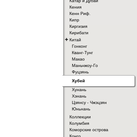
Катар и Дубай
Кения
Кенн Риф.
Кипр
Киргизия
Кирибати
+
Китай
Гонконг
Кванг-Тунг
Макао
Маньчжоу-Го
Фуцзянь
Хубей
Хунань
Хэнань
Цзянсу - Чжэцзян
Юньнань
Коллекции
Колумбия
Коморские острова
Конго