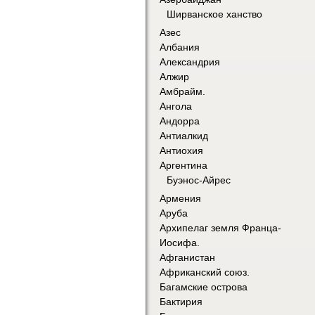
Ширванское ханство
Азес
Албания
Александрия
Алжир
Амбрайм.
Ангола
Андорра
Антиалкид
Антиохия
Аргентина
Буэнос-Айрес
Армения
Аруба
Архипелаг земля Франца-
Иосифа.
Афганистан
Африканский союз.
Багамские острова
Бактирия