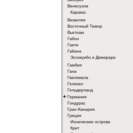
Венесуэла
Каракас
Византия
Восточный Тимор
Вьетнам
Габон
Гаити
Гайана
Эссекуибо и Демерара
Гамбия
Гана
Гватемала
Гелиокл
Гельдерланд
+
Германия
Гондурас
Гран-Канария.
Греция
Ионические острова
Крит