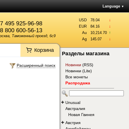
Language
▼
↓
USD
78.04
7 495 925-96-98
↓
EUR
84.16
8 800 600-56-13
↑
Au
10,214.70
осква, Таможенный проезд, 6с9
↓
Ag
145.07
Корзина
Разделы магазина
Новинки
(
RSS
)
Расширенный поиск
Новинки (Lite)
Все монеты
Распродажа
+
Unusual
Австралия
Новая Гвинея
+
Австрия
Азербайджан