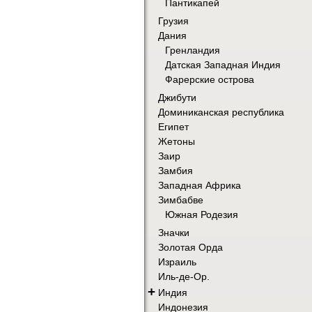
Пантикапей
Грузия
Дания
Гренландия
Датская Западная Индия
Фарерские острова
Джибути
Доминиканская республика
Египет
Жетоны
Заир
Замбия
Западная Африка
Зимбабве
Южная Родезия
Значки
Золотая Орда
Израиль
Иль-де-Ор.
+
Индия
Индонезия