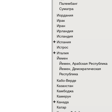
Палембанг
Суматра
Иордания
Ирак
Иран
Ирландия
Исландия
+
Испания
Истрос
+
Италия
Йемен
Йемен, Арабская Республика
Йемен, Демократическая
Республика
Кабо-Верде
Казахстан
Камбоджа
Камерун
+
Канада
Катар