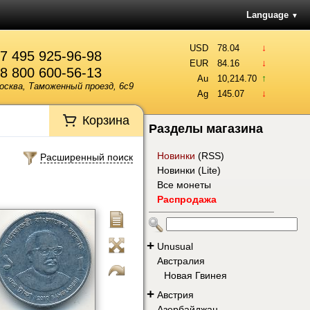
Language
▼
↓
USD
78.04
7 495 925-96-98
↓
EUR
84.16
8 800 600-56-13
↑
Au
10,214.70
осква, Таможенный проезд, 6с9
↓
Ag
145.07
Корзина
Разделы магазина
Новинки
(
RSS
)
Расширенный поиск
Новинки (Lite)
Все монеты
Распродажа
+
Unusual
Австралия
Новая Гвинея
+
Австрия
Азербайджан