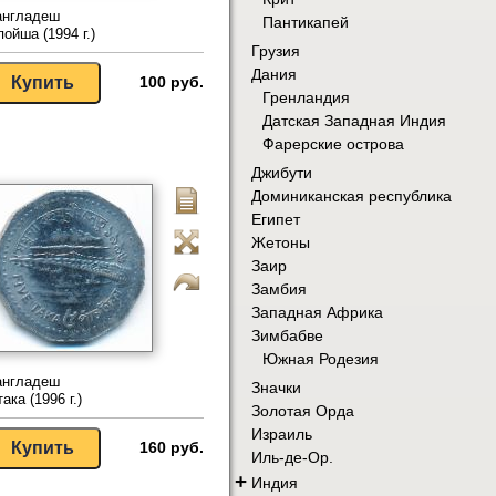
англадеш
Пантикапей
пойша (1994 г.)
Грузия
Дания
100 руб.
Гренландия
Датская Западная Индия
Фарерские острова
Джибути
Доминиканская республика
Египет
Жетоны
Заир
Замбия
Западная Африка
Зимбабве
Южная Родезия
англадеш
Значки
така (1996 г.)
Золотая Орда
Израиль
160 руб.
Иль-де-Ор.
+
Индия