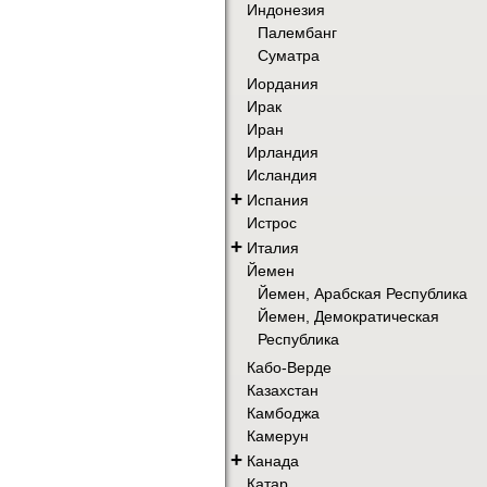
Индонезия
Палембанг
Суматра
Иордания
Ирак
Иран
Ирландия
Исландия
+
Испания
Истрос
+
Италия
Йемен
Йемен, Арабская Республика
Йемен, Демократическая
Республика
Кабо-Верде
Казахстан
Камбоджа
Камерун
+
Канада
Катар