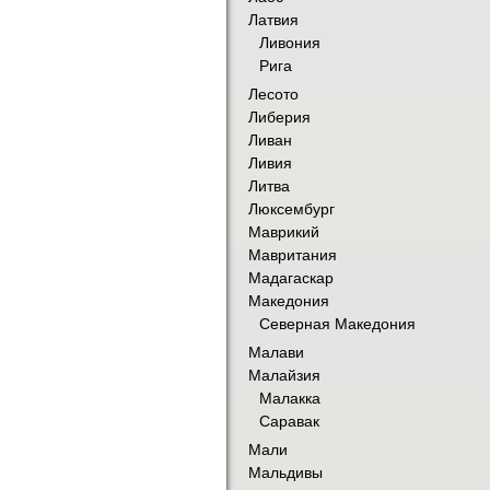
Латвия
Ливония
Рига
Лесото
Либерия
Ливан
Ливия
Литва
Люксембург
Маврикий
Мавритания
Мадагаскар
Македония
Северная Македония
Малави
Малайзия
Малакка
Саравак
Мали
Мальдивы