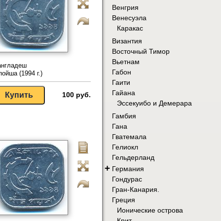
Венгрия
Венесуэла
Каракас
Византия
Восточный Тимор
Вьетнам
англадеш
Габон
пойша (1994 г.)
Гаити
Гайана
100 руб.
Эссекуибо и Демерара
Гамбия
Гана
Гватемала
Гелиокл
Гельдерланд
+
Германия
Гондурас
Гран-Канария.
Греция
Ионические острова
Крит