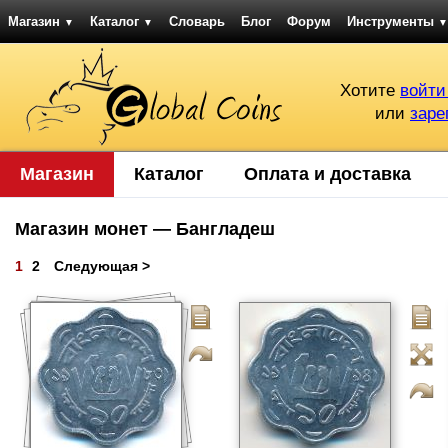
Магазин
Каталог
Словарь
Блог
Форум
Инструменты
▼
▼
▼
Хотите
войти
или
заре
Магазин
Каталог
Оплата и доставка
Магазин монет — Бангладеш
1
2
Следующая >