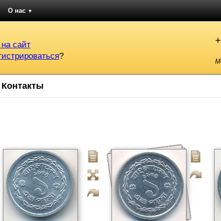
О нас
▼
+
 на сайт
гистрироваться
?
М
Контакты