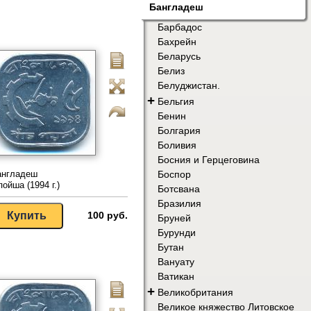
Бангладеш
Барбадос
Бахрейн
Беларусь
Белиз
Белуджистан.
+
Бельгия
Бенин
Болгария
Боливия
Босния и Герцеговина
Боспор
англадеш
пойша (1994 г.)
Ботсвана
Бразилия
100 руб.
Бруней
Бурунди
Бутан
Вануату
Ватикан
+
Великобритания
Великое княжество Литовское