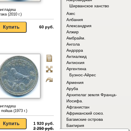
Ширванское ханство
англадеш
Азес
така (2010 г.)
Албания
Александрия
60 руб.
Алжир
Амбрайм.
Ангола
Андорра
Антиалкид
Антиохия
Аргентина
Буэнос-Айрес
Армения
Аруба
Архипелаг земля Франца-
Иосифа.
англадеш
Афганистан
 пойша (1973 г.)
Африканский союз.
Багамские острова
1 920 руб.
Бактирия
2 250 руб.