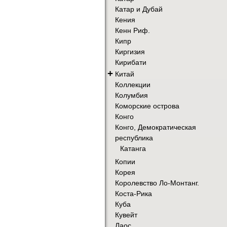
Катар и Дубай
Кения
Кенн Риф.
Кипр
Киргизия
Кирибати
+
Китай
Коллекции
Колумбия
Коморские острова
Конго
Конго, Демократическая
республика
Катанга
Копии
Корея
Королевство Ло-Монтанг.
Коста-Рика
Куба
Кувейт
Лаос