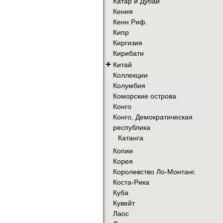
Катар и Дубай
Кения
Кенн Риф.
Кипр
Киргизия
Кирибати
+
Китай
Коллекции
Колумбия
Коморские острова
Конго
Конго, Демократическая
республика
Катанга
Копии
Корея
Королевство Ло-Монтанг.
Коста-Рика
Куба
Кувейт
Лаос