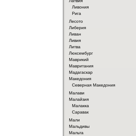
Латвия
Ливония
Рига
Лесото
Либерия
Ливан
Ливия
Литва
Люксембург
Маврикий
Мавритания
Мадагаскар
Македония
Северная Македония
Малави
Малайзия
Малакка
Саравак
Мали
Мальдивы
Мальта