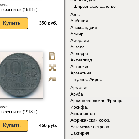
ормс.
Ширванское ханство
 пфеннигов (1918 г.)
Азес
Албания
350 руб.
Александрия
Алжир
Амбрайм.
Ангола
Андорра
Антиалкид
Антиохия
Аргентина
Буэнос-Айрес
Армения
Аруба
Архипелаг земля Франца-
ормс.
Иосифа.
 пфеннигов (1918 г.)
Афганистан
Африканский союз.
450 руб.
Багамские острова
Бактирия