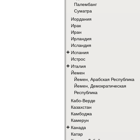
Палембанг
Суматра
Иордания
Ирак
Иран
Ирландия
Исландия
+
Испания
Истрос
+
Италия
Йемен
Йемен, Арабская Республика
Йемен, Демократическая
Республика
Кабо-Верде
Казахстан
Камбоджа
Камерун
+
Канада
Катар