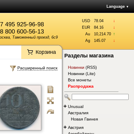
Language
▼
↓
USD
78.04
7 495 925-96-98
↓
EUR
84.16
8 800 600-56-13
↑
Au
10,214.70
осква, Таможенный проезд, 6с9
↓
Ag
145.07
Корзина
Разделы магазина
Новинки
(
RSS
)
Расширенный поиск
Новинки (Lite)
Все монеты
Распродажа
+
Unusual
Австралия
Новая Гвинея
+
Австрия
Азербайджан