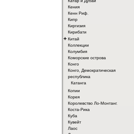
Катар и Дубай
Кения
Кенн Риф.
Кипр
Киргизия
Кирибати
+
Китай
Коллекции
Колумбия
Коморские острова
Конго
Конго, Демократическая
республика
Катанга
Копии
Корея
Королевство Ло-Монтанг.
Коста-Рика
Куба
Кувейт
Лаос