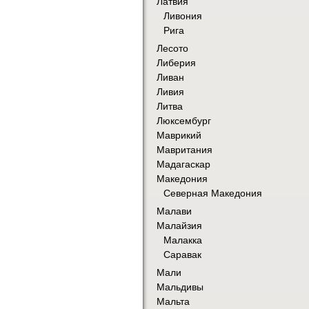
Латвия
Ливония
Рига
Лесото
Либерия
Ливан
Ливия
Литва
Люксембург
Маврикий
Мавритания
Мадагаскар
Македония
Северная Македония
Малави
Малайзия
Малакка
Саравак
Мали
Мальдивы
Мальта