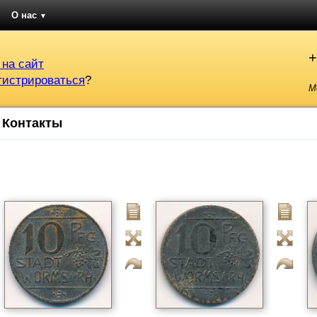
О нас
▼
+
 на сайт
гистрироваться
?
М
Контакты