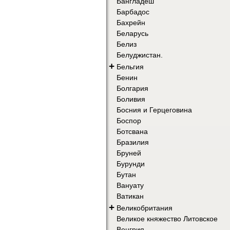
Бангладеш
Барбадос
Бахрейн
Беларусь
Белиз
Белуджистан.
+
Бельгия
Бенин
Болгария
Боливия
Босния и Герцеговина
Боспор
Ботсвана
Бразилия
Бруней
Бурунди
Бутан
Вануату
Ватикан
+
Великобритания
Великое княжество Литовское
Венгрия