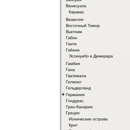
Венесуэла
Каракас
Византия
Восточный Тимор
Вьетнам
Габон
Гаити
Гайана
Эссекуибо и Демерара
Гамбия
Гана
Гватемала
Гелиокл
Гельдерланд
+
Германия
Гондурас
Гран-Канария.
Греция
Ионические острова
Крит