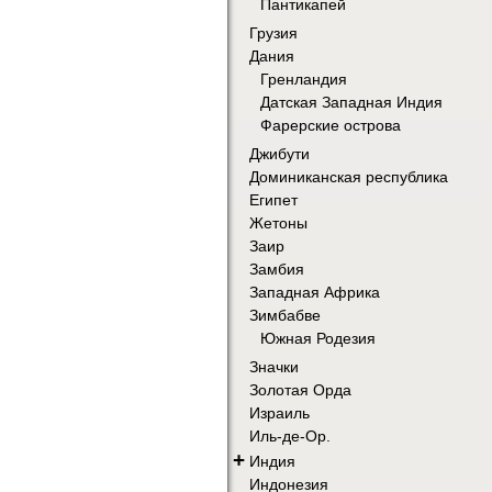
Пантикапей
Грузия
Дания
Гренландия
Датская Западная Индия
Фарерские острова
Джибути
Доминиканская республика
Египет
Жетоны
Заир
Замбия
Западная Африка
Зимбабве
Южная Родезия
Значки
Золотая Орда
Израиль
Иль-де-Ор.
+
Индия
Индонезия