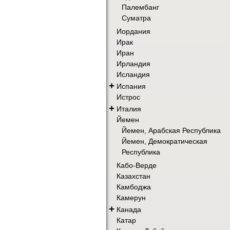
Палембанг
Суматра
Иордания
Ирак
Иран
Ирландия
Исландия
+
Испания
Истрос
+
Италия
Йемен
Йемен, Арабская Республика
Йемен, Демократическая
Республика
Кабо-Верде
Казахстан
Камбоджа
Камерун
+
Канада
Катар