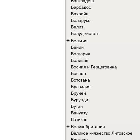
Бангладеш
Барбадос
Бахрейн
Беларусь
Белиз
Белуджистан.
+
Бельгия
Бенин
Болгария
Боливия
Босния и Герцеговина
Боспор
Ботсвана
Бразилия
Бруней
Бурунди
Бутан
Вануату
Ватикан
+
Великобритания
Великое княжество Литовское
Венгрия