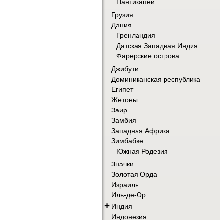
Пантикапей
Грузия
Дания
Гренландия
Датская Западная Индия
Фарерские острова
Джибути
Доминиканская республика
Египет
Жетоны
Заир
Замбия
Западная Африка
Зимбабве
Южная Родезия
Значки
Золотая Орда
Израиль
Иль-де-Ор.
+
Индия
Индонезия