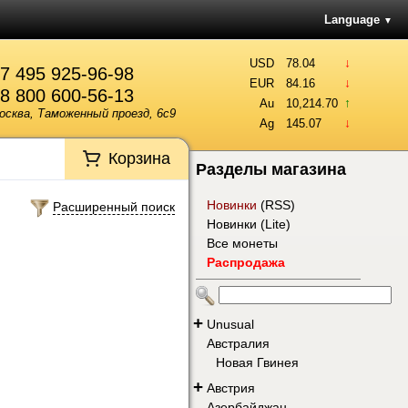
Language
▼
↓
USD
78.04
7 495 925-96-98
↓
EUR
84.16
8 800 600-56-13
↑
Au
10,214.70
осква, Таможенный проезд, 6с9
↓
Ag
145.07
Корзина
Разделы магазина
Новинки
(
RSS
)
Расширенный поиск
Новинки (Lite)
Все монеты
Распродажа
+
Unusual
Австралия
Новая Гвинея
+
Австрия
Азербайджан