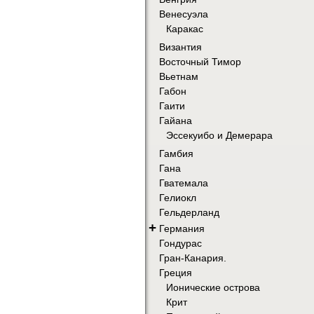
Венесуэла
Каракас
Византия
Восточный Тимор
Вьетнам
Габон
Гаити
Гайана
Эссекуибо и Демерара
Гамбия
Гана
Гватемала
Гелиокл
Гельдерланд
+
Германия
Гондурас
Гран-Канария.
Греция
Ионические острова
Крит