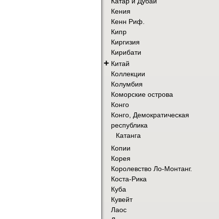
Катар и Дубай
Кения
Кенн Риф.
Кипр
Киргизия
Кирибати
+
Китай
Коллекции
Колумбия
Коморские острова
Конго
Конго, Демократическая
республика
Катанга
Копии
Корея
Королевство Ло-Монтанг.
Коста-Рика
Куба
Кувейт
Лаос