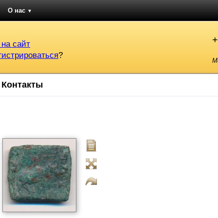
О нас
▼
+
 на сайт
гистрироваться
?
М
Контакты