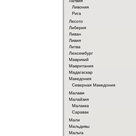
Латвия
Ливония
Рига
Лесото
Либерия
Ливан
Ливия
Литва
Люксембург
Маврикий
Мавритания
Мадагаскар
Македония
Северная Македония
Малави
Малайзия
Малакка
Саравак
Мали
Мальдивы
Мальта