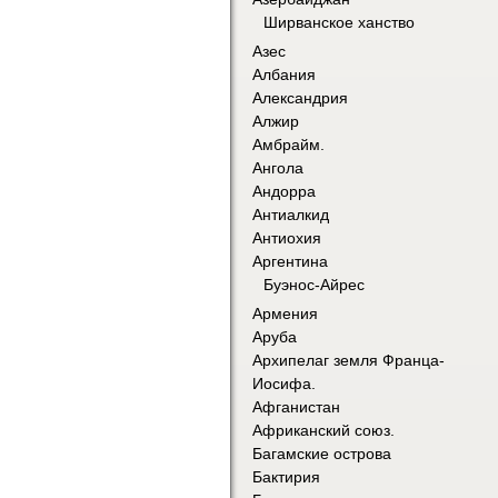
Ширванское ханство
Азес
Албания
Александрия
Алжир
Амбрайм.
Ангола
Андорра
Антиалкид
Антиохия
Аргентина
Буэнос-Айрес
Армения
Аруба
Архипелаг земля Франца-
Иосифа.
Афганистан
Африканский союз.
Багамские острова
Бактирия