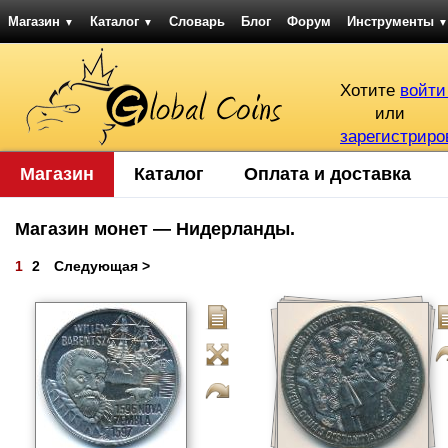
Магазин
Каталог
Словарь
Блог
Форум
Инструменты
▼
▼
▼
Хотите
войти
или
зарегистриро
Магазин
Каталог
Оплата и доставка
Магазин монет — Нидерланды.
1
2
Следующая >