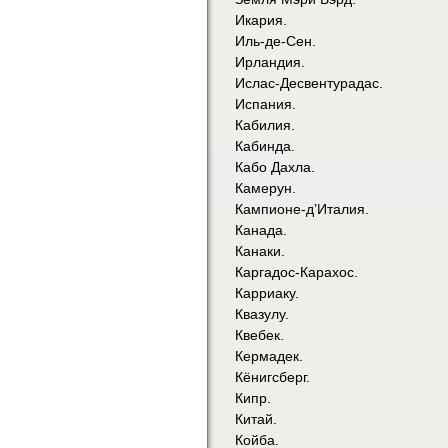
Икария.
Иль-де-Сен.
Ирландия.
Ислас-Десвентурадас.
Испания.
Кабилия.
Кабинда.
Кабо Дахла.
Камерун.
Кампионе-д’Италия.
Канада.
Канаки.
Каргадос-Карахос.
Карриаку.
Квазулу.
Квебек.
Кермадек.
Кёнигсберг.
Кипр.
Китай.
Койба.