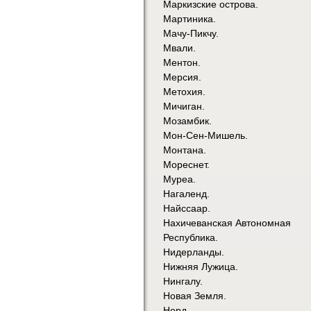
Маркизские острова.
Мартиника.
Мачу-Пикчу.
Мвали.
Ментон.
Мерсия.
Метохия.
Мичиган.
Мозамбик.
Мон-Сен-Мишель.
Монтана.
Мореснет.
Муреа.
Нагаленд.
Найссаар.
Нахичеванская Автономная
Республика.
Нидерланды.
Нижняя Лужица.
Нингалу.
Новая Земля.
Норд.