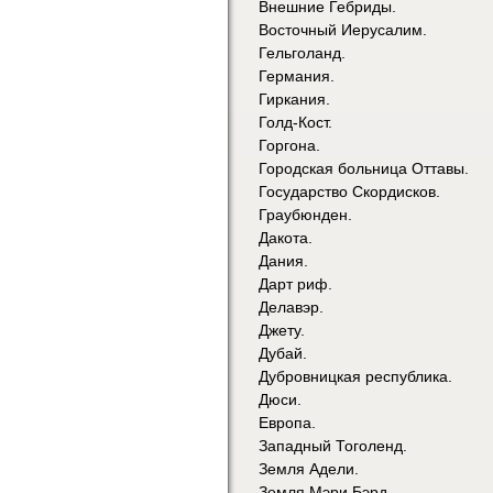
Внешние Гебриды.
Восточный Иерусалим.
Гельголанд.
Германия.
Гиркания.
Голд-Кост.
Горгона.
Городская больница Оттавы.
Государство Скордисков.
Граубюнден.
Дакота.
Дания.
Дарт риф.
Делавэр.
Джету.
Дубай.
Дубровницкая республика.
Дюси.
Европа.
Западный Тоголенд.
Земля Адели.
Земля Мэри Бэрд.