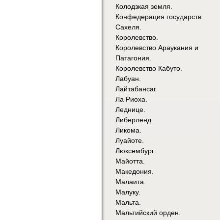
Колодзкая земля.
Конфедерация государств
Сахеля.
Королевство.
Королевство Араукания и
Патагония.
Королевство Кабуто.
Лабуан.
Лайтабансаг.
Ла Риоха.
Леднице.
Либерленд.
Ликома.
Луайоте.
Люксембург.
Майотта.
Македония.
Малаита.
Малуку.
Мальта.
Мальтийский орден.