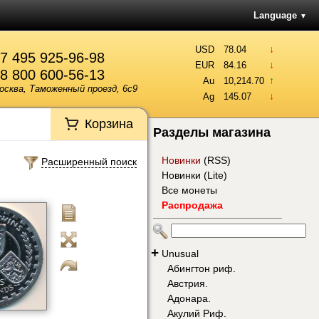
Language
▼
↓
USD
78.04
7 495 925-96-98
↓
EUR
84.16
8 800 600-56-13
↑
Au
10,214.70
осква, Таможенный проезд, 6с9
↓
Ag
145.07
Корзина
Разделы магазина
Новинки
(
RSS
)
Расширенный поиск
Новинки (Lite)
Все монеты
Распродажа
+
Unusual
Абингтон риф.
Австрия.
Адонара.
Акулий Риф.