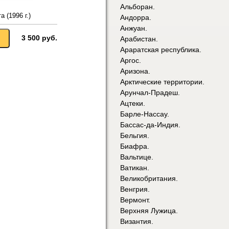
Альборан.
а (1996 г.)
Андорра.
Анжуан.
3 500 руб.
Арабистан.
Араратская республика.
Аргос.
Аризона.
Арктические территории.
Арунчал-Прадеш.
Ацтеки.
Барле-Нассау.
Бассас-да-Индия.
Бельгия.
Биафра.
Вальтице.
Ватикан.
Великобритания.
Венгрия.
Вермонт.
Верхняя Лужица.
Византия.