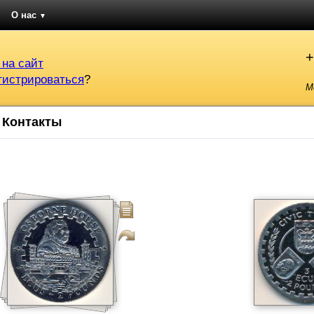
О нас
▼
+
 на сайт
гистрироваться
?
М
Контакты