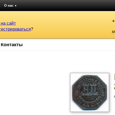
О нас
▼
+
 на сайт
гистрироваться
?
М
Контакты