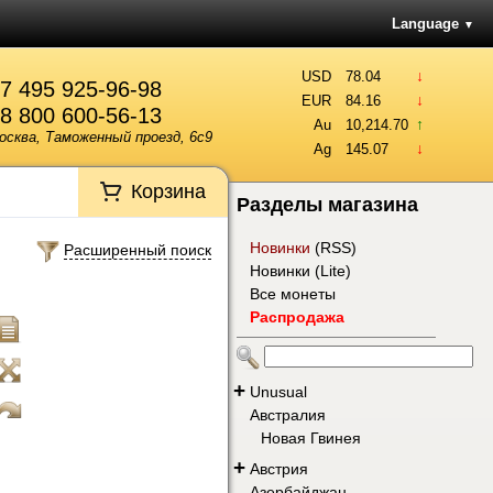
Language
▼
↓
USD
78.04
7 495 925-96-98
↓
EUR
84.16
8 800 600-56-13
↑
Au
10,214.70
осква, Таможенный проезд, 6с9
↓
Ag
145.07
Корзина
Разделы магазина
Новинки
(
RSS
)
Расширенный поиск
Новинки (Lite)
Все монеты
Распродажа
+
Unusual
Австралия
Новая Гвинея
+
Австрия
Азербайджан