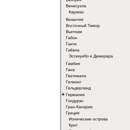
Венесуэла
Каракас
Византия
Восточный Тимор
Вьетнам
Габон
Гаити
Гайана
Эссекуибо и Демерара
Гамбия
Гана
Гватемала
Гелиокл
Гельдерланд
+
Германия
Гондурас
Гран-Канария.
Греция
Ионические острова
Крит