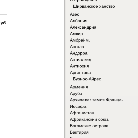
Ширванское ханство
Азес
Албания
руб.
Александрия
Алжир
Амбрайм.
Ангола
Андорра
Антиалкид
Антиохия
Аргентина
Буэнос-Айрес
Армения
Аруба
Архипелаг земля Франца-
Иосифа.
Афганистан
Африканский союз.
Багамские острова
Бактирия