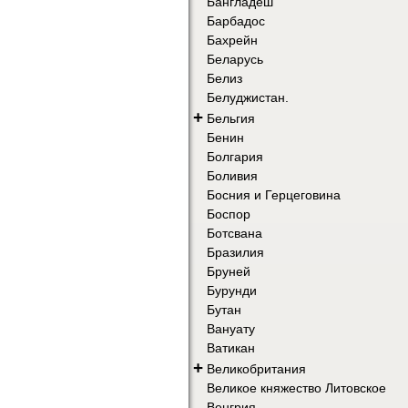
Бангладеш
Барбадос
Бахрейн
Беларусь
Белиз
Белуджистан.
+
Бельгия
Бенин
Болгария
Боливия
Босния и Герцеговина
Боспор
Ботсвана
Бразилия
Бруней
Бурунди
Бутан
Вануату
Ватикан
+
Великобритания
Великое княжество Литовское
Венгрия