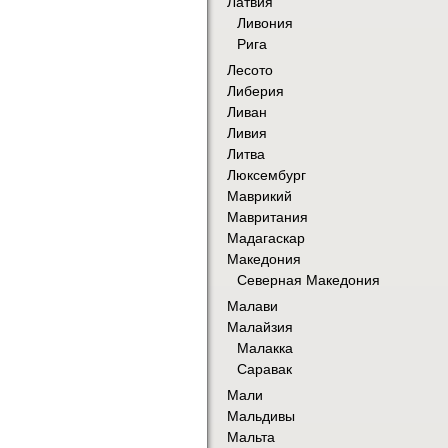
Латвия
Ливония
Рига
Лесото
Либерия
Ливан
Ливия
Литва
Люксембург
Маврикий
Мавритания
Мадагаскар
Македония
Северная Македония
Малави
Малайзия
Малакка
Саравак
Мали
Мальдивы
Мальта