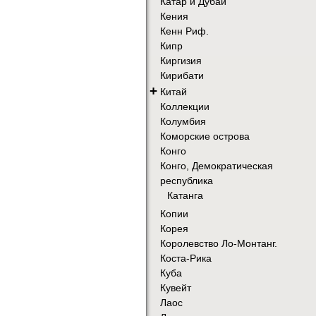
Катар и Дубай
Кения
Кенн Риф.
Кипр
Киргизия
Кирибати
+
Китай
Коллекции
Колумбия
Коморские острова
Конго
Конго, Демократическая
республика
Катанга
Копии
Корея
Королевство Ло-Монтанг.
Коста-Рика
Куба
Кувейт
Лаос