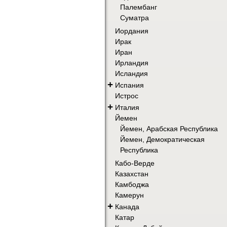
Палембанг
Суматра
Иордания
Ирак
Иран
Ирландия
Исландия
+
Испания
Истрос
+
Италия
Йемен
Йемен, Арабская Республика
Йемен, Демократическая
Республика
Кабо-Верде
Казахстан
Камбоджа
Камерун
+
Канада
Катар