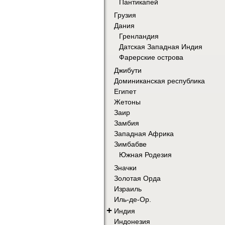
Пантикапей
Грузия
Дания
Гренландия
Датская Западная Индия
Фарерские острова
Джибути
Доминиканская республика
Египет
Жетоны
Заир
Замбия
Западная Африка
Зимбабве
Южная Родезия
Значки
Золотая Орда
Израиль
Иль-де-Ор.
+
Индия
Индонезия