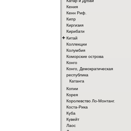
Катар и Дубай
Кения
Кенн Риф.
Кипр
Киргизия
Кирибати
+
Китай
Коллекции
Колумбия
Коморские острова
Конго
Конго, Демократическая
республика
Катанга
Копии
Корея
Королевство Ло-Монтанг.
Коста-Рика
Куба
Кувейт
Лаос