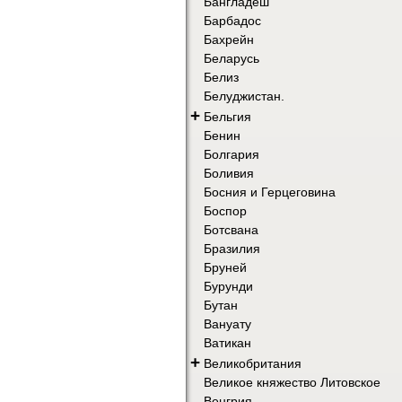
Бангладеш
Барбадос
Бахрейн
Беларусь
Белиз
Белуджистан.
+
Бельгия
Бенин
Болгария
Боливия
Босния и Герцеговина
Боспор
Ботсвана
Бразилия
Бруней
Бурунди
Бутан
Вануату
Ватикан
+
Великобритания
Великое княжество Литовское
Венгрия