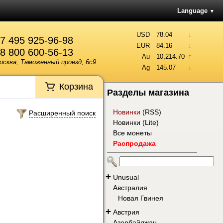
Language
▼
↓
USD
78.04
7 495 925-96-98
↓
EUR
84.16
8 800 600-56-13
↑
Au
10,214.70
осква, Таможенный проезд, 6с9
↓
Ag
145.07
Корзина
Разделы магазина
Новинки
(
RSS
)
Расширенный поиск
Новинки (Lite)
Все монеты
Распродажа
+
Unusual
Австралия
Новая Гвинея
+
Австрия
Азербайджан