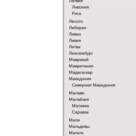
Латвия
Ливония
Рига
Лесото
Либерия
Ливан
Ливия
Литва
Люксембург
Маврикий
Мавритания
Мадагаскар
Македония
Северная Македония
Малави
Малайзия
Малакка
Саравак
Мали
Мальдивы
Мальта