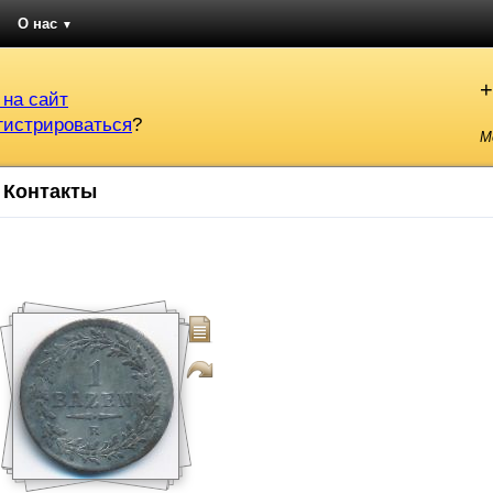
О нас
▼
+
 на сайт
гистрироваться
?
М
Контакты