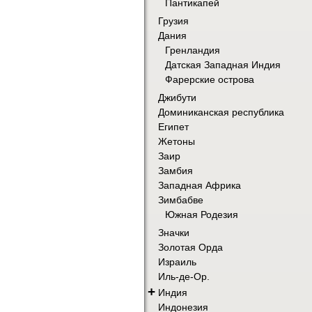
Пантикапей
Грузия
Дания
Гренландия
Датская Западная Индия
Фарерские острова
Джибути
Доминиканская республика
Египет
Жетоны
Заир
Замбия
Западная Африка
Зимбабве
Южная Родезия
Значки
Золотая Орда
Израиль
Иль-де-Ор.
+
Индия
Индонезия