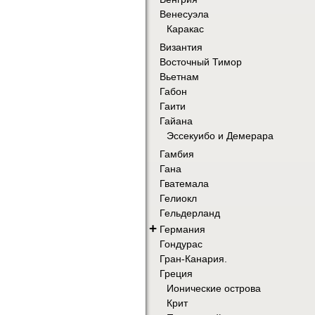
Венесуэла
Каракас
Византия
Восточный Тимор
Вьетнам
Габон
Гаити
Гайана
Эссекуибо и Демерара
Гамбия
Гана
Гватемала
Гелиокл
Гельдерланд
+
Германия
Гондурас
Гран-Канария.
Греция
Ионические острова
Крит