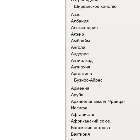
Ширванское ханство
Азес
Албания
Александрия
Алжир
Амбрайм.
Ангола
Андорра
Антиалкид
Антиохия
Аргентина
Буэнос-Айрес
Армения
Аруба
Архипелаг земля Франца-
Иосифа.
Афганистан
Африканский союз.
Багамские острова
Бактирия