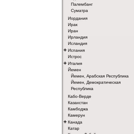
Палембанг
Суматра
Иордания
Ирак
Иран
Ирландия
Исландия
+
Испания
Истрос
+
Италия
Йемен
Йемен, Арабская Республика
Йемен, Демократическая
Республика
Кабо-Верде
Казахстан
Камбоджа
Камерун
+
Канада
Катар