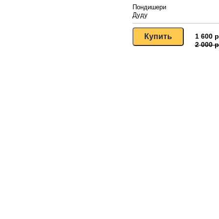
Пондишери
Дуду
1 600 р
2 000 р