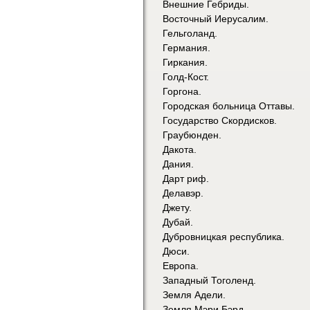
Внешние Гебриды.
Восточный Иерусалим.
Гельголанд.
Германия.
Гиркания.
Голд-Кост.
Горгона.
Городская больница Оттавы.
Государство Скордисков.
Граубюнден.
Дакота.
Дания.
Дарт риф.
Делавэр.
Джету.
Дубай.
Дубровницкая республика.
Дюси.
Европа.
Западный Тоголенд.
Земля Адели.
Земля Мэри Бэрд.