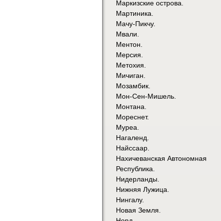
Маркизские острова.
Мартиника.
Мачу-Пикчу.
Мвали.
Ментон.
Мерсия.
Метохия.
Мичиган.
Мозамбик.
Мон-Сен-Мишель.
Монтана.
Мореснет.
Муреа.
Нагаленд.
Найссаар.
Нахичеванская Автономная
Республика.
Нидерланды.
Нижняя Лужица.
Нингалу.
Новая Земля.
Норд.