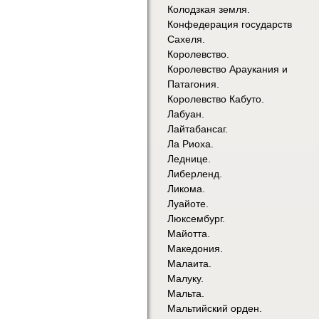
Колодзкая земля.
Конфедерация государств
Сахеля.
Королевство.
Королевство Араукания и
Патагония.
Королевство Кабуто.
Лабуан.
Лайтабансаг.
Ла Риоха.
Леднице.
Либерленд.
Ликома.
Луайоте.
Люксембург.
Майотта.
Македония.
Малаита.
Малуку.
Мальта.
Мальтийский орден.