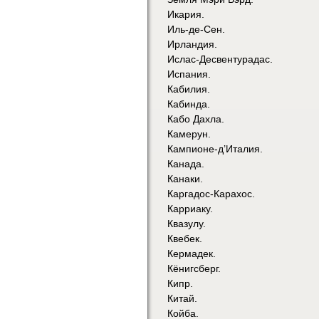
Икария.
Иль-де-Сен.
Ирландия.
Ислас-Десвентурадас.
Испания.
Кабилия.
Кабинда.
Кабо Дахла.
Камерун.
Кампионе-д’Италия.
Канада.
Канаки.
Каргадос-Карахос.
Карриаку.
Квазулу.
Квебек.
Кермадек.
Кёнигсберг.
Кипр.
Китай.
Койба.