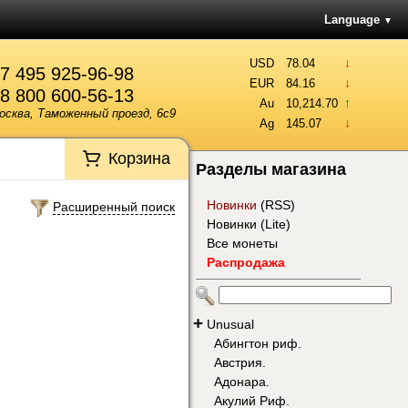
Language
▼
↓
USD
78.04
7 495 925-96-98
↓
EUR
84.16
8 800 600-56-13
↑
Au
10,214.70
осква, Таможенный проезд, 6с9
↓
Ag
145.07
Корзина
Разделы магазина
Новинки
(
RSS
)
Расширенный поиск
Новинки (Lite)
Все монеты
Распродажа
+
Unusual
Абингтон риф.
Австрия.
Адонара.
Акулий Риф.