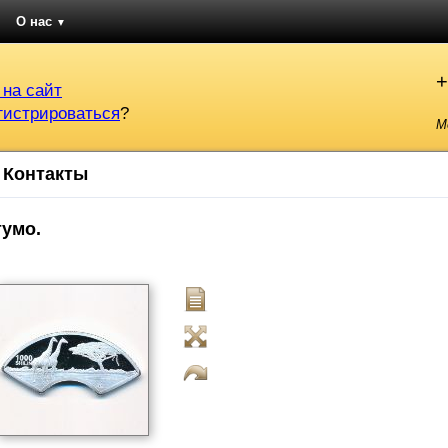
О нас
▼
+
 на сайт
гистрироваться
?
М
Контакты
тумо.