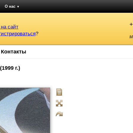
О нас
▼
+
 на сайт
гистрироваться
?
М
Контакты
1999 г.)