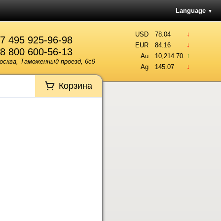
Language
▼
↓
USD
78.04
7 495 925-96-98
↓
EUR
84.16
8 800 600-56-13
↑
Au
10,214.70
осква, Таможенный проезд, 6с9
↓
Ag
145.07
Корзина