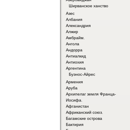
Ширванское ханство
Азес
Албания
Александрия
Алжир
Амбрайм.
Ангола
Андорра
Антиалкид
Антиохия
Аргентина
Буэнос-Айрес
Армения
Аруба
Архипелаг земля Франца-
Иосифа.
Афганистан
Африканский союз.
Багамские острова
Бактирия