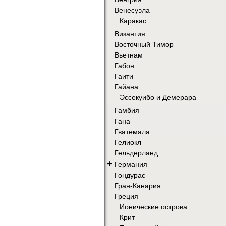
Венесуэла
Каракас
Византия
Восточный Тимор
Вьетнам
Габон
Гаити
Гайана
Эссекуибо и Демерара
Гамбия
Гана
Гватемала
Гелиокл
Гельдерланд
+
Германия
Гондурас
Гран-Канария.
Греция
Ионические острова
Крит