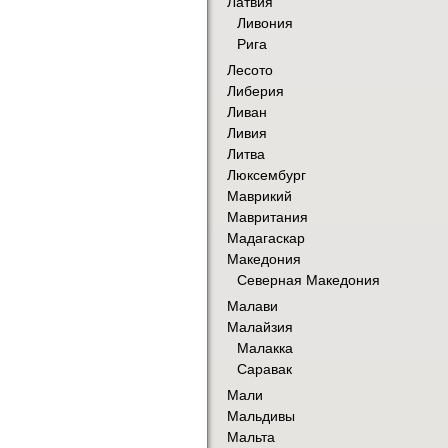
Латвия
Ливония
Рига
Лесото
Либерия
Ливан
Ливия
Литва
Люксембург
Маврикий
Мавритания
Мадагаскар
Македония
Северная Македония
Малави
Малайзия
Малакка
Саравак
Мали
Мальдивы
Мальта