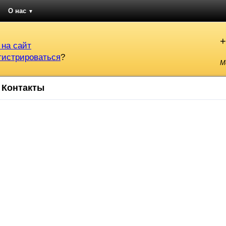
О нас
▼
+
 на сайт
гистрироваться
?
М
Контакты