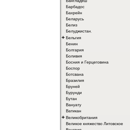
Бангладеш
Барбадос
Бахрейн
Беларусь
Белиз
Белуджистан.
+
Бельгия
Бенин
Болгария
Боливия
Босния и Герцеговина
Боспор
Ботсвана
Бразилия
Бруней
Бурунди
Бутан
Вануату
Ватикан
+
Великобритания
Великое княжество Литовское
Венгрия