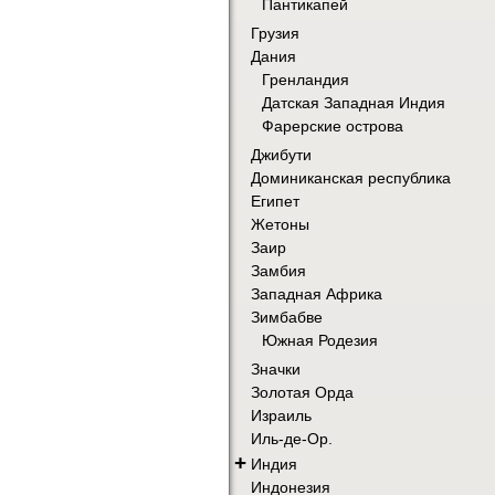
Пантикапей
Грузия
Дания
Гренландия
Датская Западная Индия
Фарерские острова
Джибути
Доминиканская республика
Египет
Жетоны
Заир
Замбия
Западная Африка
Зимбабве
Южная Родезия
Значки
Золотая Орда
Израиль
Иль-де-Ор.
+
Индия
Индонезия