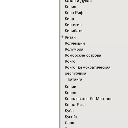
Катар и Дубай
Кения
Кенн Риф.
Кипр
Киргизия
Кирибати
+
Китай
Коллекции
Колумбия
Коморские острова
Конго
Конго, Демократическая
республика
Катанга
Копии
Корея
Королевство Ло-Монтанг.
Коста-Рика
Куба
Кувейт
Лаос