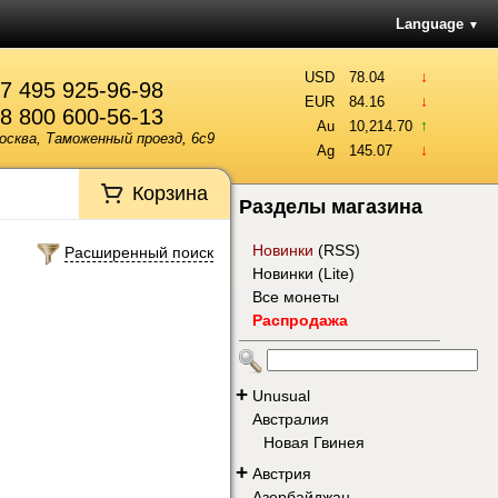
Language
▼
↓
USD
78.04
7 495 925-96-98
↓
EUR
84.16
8 800 600-56-13
↑
Au
10,214.70
осква, Таможенный проезд, 6с9
↓
Ag
145.07
Корзина
Разделы магазина
Новинки
(
RSS
)
Расширенный поиск
Новинки (Lite)
Все монеты
Распродажа
+
Unusual
Австралия
Новая Гвинея
+
Австрия
Азербайджан