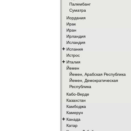
Палембанг
Суматра
Иордания
Ирак
Иран
Ирландия
Исландия
+
Испания
Истрос
+
Италия
Йемен
Йемен, Арабская Республика
Йемен, Демократическая
Республика
Кабо-Верде
Казахстан
Камбоджа
Камерун
+
Канада
Катар