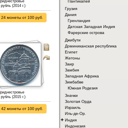
Пантикапей
риднестровье
 рубль (2014 г.)
Грузия
Дания
24 монеты от 100 руб.
Гренландия
Датская Западная Индия
Фарерские острова
Джибути
Доминиканская республика
Египет
Жетоны
Заир
Замбия
Западная Африка
Зимбабве
Южная Родезия
риднестровье
Значки
 рубль (2015 г.)
Золотая Орда
Израиль
42 монеты от 100 руб.
Иль-де-Ор.
+
Индия
Индонезия