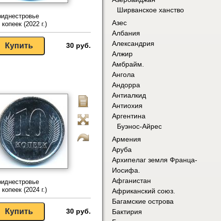
Ширванское ханство
риднестровье
Азес
 копеек (2022 г.)
Албания
Александрия
30 руб.
Алжир
Амбрайм.
Ангола
Андорра
Антиалкид
Антиохия
Аргентина
Буэнос-Айрес
Армения
Аруба
Архипелаг земля Франца-
Иосифа.
Афганистан
риднестровье
 копеек (2024 г.)
Африканский союз.
Багамские острова
30 руб.
Бактирия