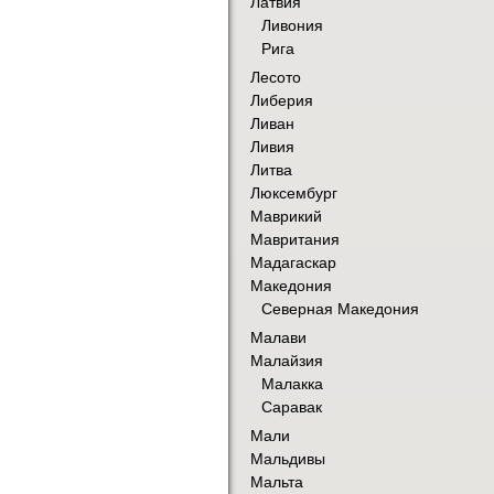
Латвия
Ливония
Рига
Лесото
Либерия
Ливан
Ливия
Литва
Люксембург
Маврикий
Мавритания
Мадагаскар
Македония
Северная Македония
Малави
Малайзия
Малакка
Саравак
Мали
Мальдивы
Мальта