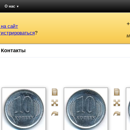
О нас
▼
+
 на сайт
гистрироваться
?
М
Контакты