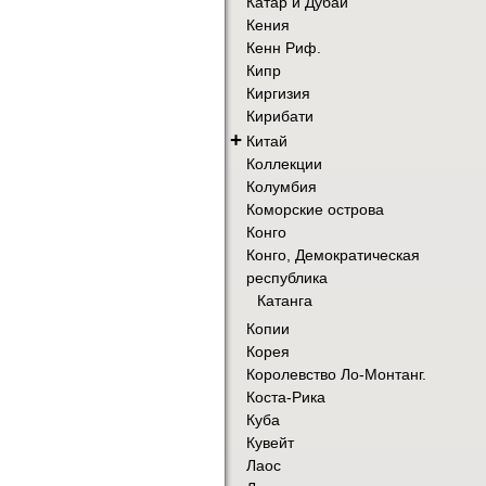
Катар и Дубай
Кения
Кенн Риф.
Кипр
Киргизия
Кирибати
+
Китай
Коллекции
Колумбия
Коморские острова
Конго
Конго, Демократическая
республика
Катанга
Копии
Корея
Королевство Ло-Монтанг.
Коста-Рика
Куба
Кувейт
Лаос