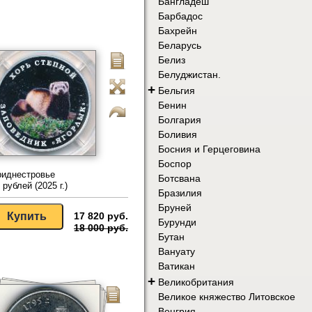
Бангладеш
Барбадос
Бахрейн
Беларусь
Белиз
Белуджистан.
+
Бельгия
Бенин
Болгария
Боливия
Босния и Герцеговина
Боспор
риднестровье
Ботсвана
 рублей (2025 г.)
Бразилия
Бруней
17 820 руб.
Бурунди
18 000 руб.
Бутан
Вануату
Ватикан
+
Великобритания
Великое княжество Литовское
Венгрия