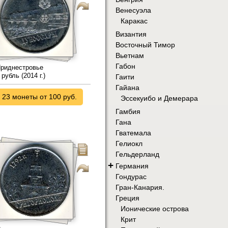
Венесуэла
Каракас
Византия
Восточный Тимор
Вьетнам
Габон
риднестровье
 рубль (2014 г.)
Гаити
Гайана
23 монеты от 100 руб.
Эссекуибо и Демерара
Гамбия
Гана
Гватемала
Гелиокл
Гельдерланд
+
Германия
Гондурас
Гран-Канария.
Греция
Ионические острова
Крит