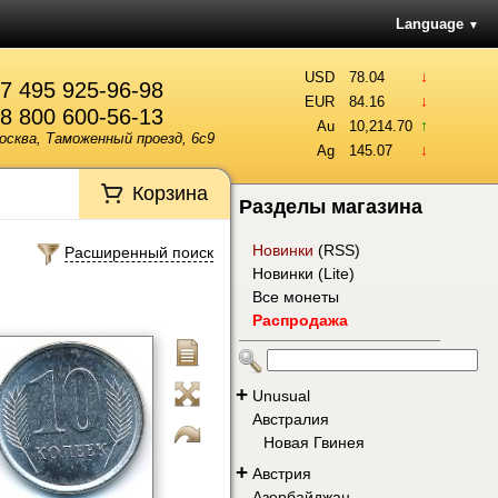
Language
▼
↓
USD
78.04
7 495 925-96-98
↓
EUR
84.16
8 800 600-56-13
↑
Au
10,214.70
осква, Таможенный проезд, 6с9
↓
Ag
145.07
Корзина
Разделы магазина
Новинки
(
RSS
)
Расширенный поиск
Новинки (Lite)
Все монеты
Распродажа
+
Unusual
Австралия
Новая Гвинея
+
Австрия
Азербайджан