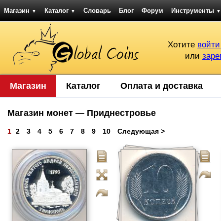
Магазин
Каталог
Словарь
Блог
Форум
Инструменты
▼
▼
▼
Хотите
войти
или
заре
Магазин
Каталог
Оплата и доставка
Магазин монет — Приднестровье
1
2
3
4
5
6
7
8
9
10
Следующая >