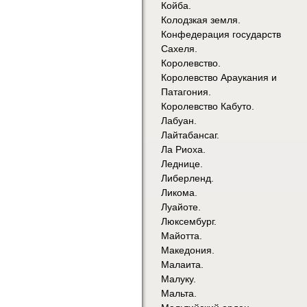
Койба.
Колодзкая земля.
Конфедерация государств
Сахеля.
Королевство.
Королевство Араукания и
Патагония.
Королевство Кабуто.
Лабуан.
Лайтабансаг.
Ла Риоха.
Леднице.
Либерленд.
Ликома.
Луайоте.
Люксембург.
Майотта.
Македония.
Малаита.
Малуку.
Мальта.