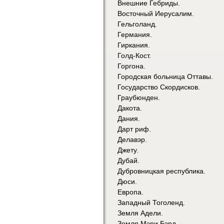
Внешние Гебриды.
Восточный Иерусалим.
Гельголанд.
Германия.
Гиркания.
Голд-Кост.
Горгона.
Городская больница Оттавы.
Государство Скордисков.
Граубюнден.
Дакота.
Дания.
Дарт риф.
Делавэр.
Джету.
Дубай.
Дубровницкая республика.
Дюси.
Европа.
Западный Тоголенд.
Земля Адели.
Земля Мэри Бэрд.