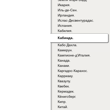
Икария.
Иль-де-Сен.
Ирландия.
Ислас-Десвентурадас.
Испания.
Кабилия.
Кабинда.
Кабо Дахла.
Камерун.
Кампионе-д’Италия.
Канада.
Канаки.
Каргадос-Карахос.
Карриаку.
Квазулу.
Квебек.
Кермадек.
Кёнигсберг.
Кипр.
Китай.