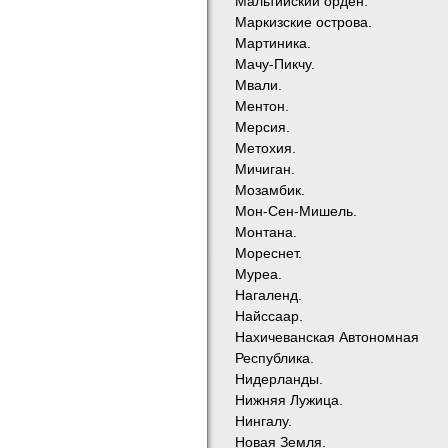
Мальтийский орден.
Маркизские острова.
Мартиника.
Мачу-Пикчу.
Мвали.
Ментон.
Мерсия.
Метохия.
Мичиган.
Мозамбик.
Мон-Сен-Мишель.
Монтана.
Мореснет.
Муреа.
Нагаленд.
Найссаар.
Нахичеванская Автономная
Республика.
Нидерланды.
Нижняя Лужица.
Нингалу.
Новая Земля.