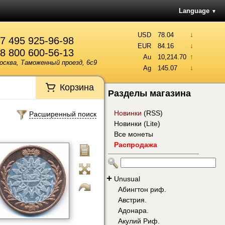
Language
▼
↓
USD
78.04
7 495 925-96-98
↓
EUR
84.16
8 800 600-56-13
↑
Au
10,214.70
осква, Таможенный проезд, 6с9
↓
Ag
145.07
Корзина
Разделы магазина
Новинки
(
RSS
)
Расширенный поиск
Новинки (Lite)
Все монеты
Распродажа
+
Unusual
Абингтон риф.
Австрия.
Адонара.
Акулий Риф.