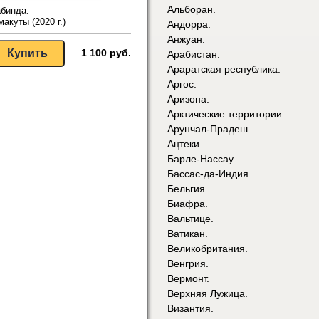
Альборан.
бинда.
макуты (2020 г.)
Андорра.
Анжуан.
1 100 руб.
Арабистан.
Араратская республика.
Аргос.
Аризона.
Арктические территории.
Арунчал-Прадеш.
Ацтеки.
Барле-Нассау.
Бассас-да-Индия.
Бельгия.
Биафра.
Вальтице.
Ватикан.
Великобритания.
Венгрия.
Вермонт.
Верхняя Лужица.
Византия.