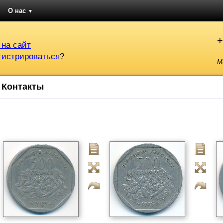
О нас
▼
+
 на сайт
гистрироваться
?
М
Контакты