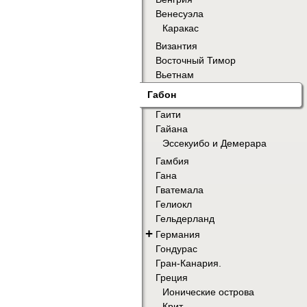
Венесуэла
Каракас
Византия
Восточный Тимор
Вьетнам
Габон
Гаити
Гайана
Эссекуибо и Демерара
Гамбия
Гана
Гватемала
Гелиокл
Гельдерланд
+
Германия
Гондурас
Гран-Канария.
Греция
Ионические острова
Крит