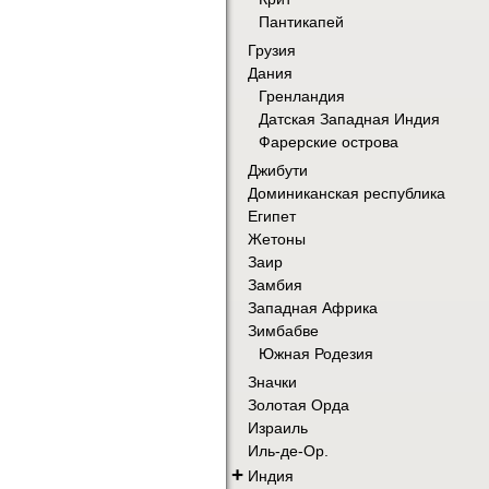
Пантикапей
Грузия
Дания
Гренландия
Датская Западная Индия
Фарерские острова
Джибути
Доминиканская республика
Египет
Жетоны
Заир
Замбия
Западная Африка
Зимбабве
Южная Родезия
Значки
Золотая Орда
Израиль
Иль-де-Ор.
+
Индия