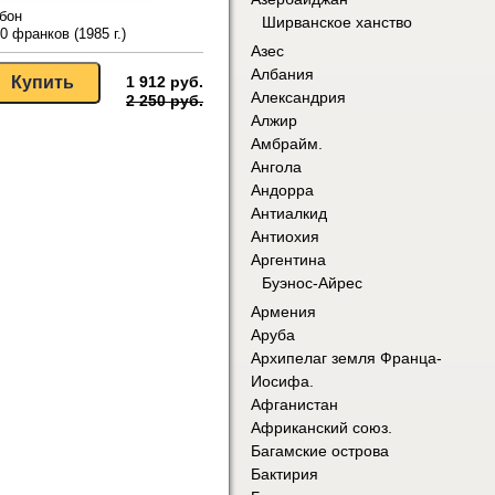
бон
Ширванское ханство
0 франков (1985 г.)
Азес
Албания
1 912 руб.
Александрия
2 250 руб.
Алжир
Амбрайм.
Ангола
Андорра
Антиалкид
Антиохия
Аргентина
Буэнос-Айрес
Армения
Аруба
Архипелаг земля Франца-
Иосифа.
Афганистан
Африканский союз.
Багамские острова
Бактирия