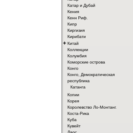
Катар и Дубай
Кения
Кенн Риф.
Кипр
Киргизия
Кирибати
+
Китай
Коллекции
Колумбия
Коморские острова
Конго
Конго, Демократическая
республика
Катанга
Копии
Корея
Королевство Ло-Монтанг.
Коста-Рика
Куба
Кувейт
Лаос