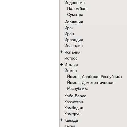
Индонезия
Палембанг
Суматра
Иордания
Ирак
Иран
Ирландия
Исландия
+
Испания
Истрос
+
Италия
Йемен
Йемен, Арабская Республика
Йемен, Демократическая
Республика
Кабо-Верде
Казахстан
Камбоджа
Камерун
+
Канада
Катар