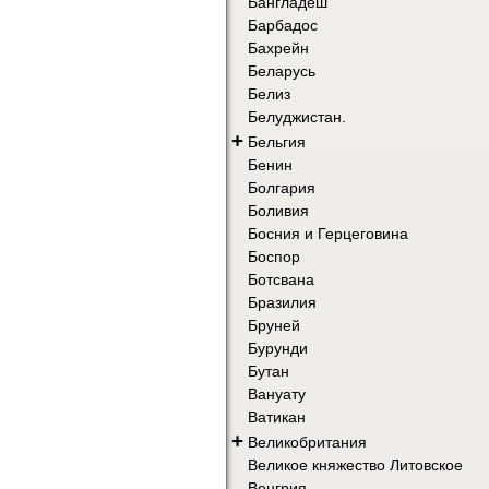
Бангладеш
Барбадос
Бахрейн
Беларусь
Белиз
Белуджистан.
+
Бельгия
Бенин
Болгария
Боливия
Босния и Герцеговина
Боспор
Ботсвана
Бразилия
Бруней
Бурунди
Бутан
Вануату
Ватикан
+
Великобритания
Великое княжество Литовское
Венгрия