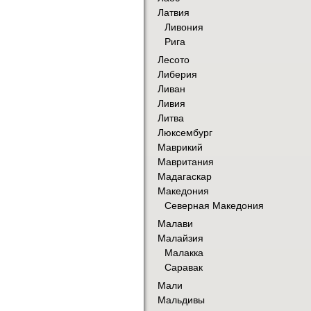
Латвия
Ливония
Рига
Лесото
Либерия
Ливан
Ливия
Литва
Люксембург
Маврикий
Мавритания
Мадагаскар
Македония
Северная Македония
Малави
Малайзия
Малакка
Саравак
Мали
Мальдивы