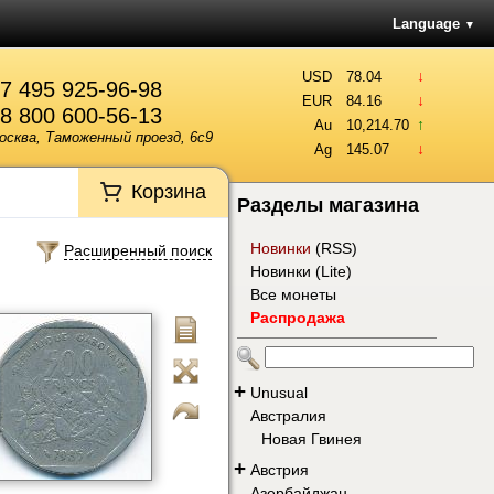
Language
▼
↓
USD
78.04
7 495 925-96-98
↓
EUR
84.16
8 800 600-56-13
↑
Au
10,214.70
осква, Таможенный проезд, 6с9
↓
Ag
145.07
Корзина
Разделы магазина
Новинки
(
RSS
)
Расширенный поиск
Новинки (Lite)
Все монеты
Распродажа
+
Unusual
Австралия
Новая Гвинея
+
Австрия
Азербайджан