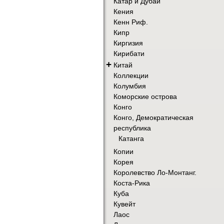
Катар и Дубай
Кения
Кенн Риф.
Кипр
Киргизия
Кирибати
+
Китай
Коллекции
Колумбия
Коморские острова
Конго
Конго, Демократическая
республика
Катанга
Копии
Корея
Королевство Ло-Монтанг.
Коста-Рика
Куба
Кувейт
Лаос