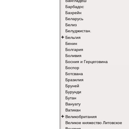
Бангладеш
Барбадос
Бахрейн
Беларусь
Белиз
Белуджистан.
+
Бельгия
Бенин
Болгария
Боливия
Босния и Герцеговина
Боспор
Ботсвана
Бразилия
Бруней
Бурунди
Бутан
Вануату
Ватикан
+
Великобритания
Великое княжество Литовское
Венгрия