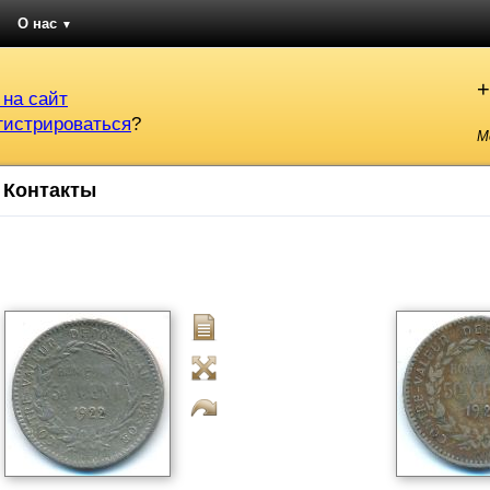
О нас
▼
+
 на сайт
гистрироваться
?
М
Контакты