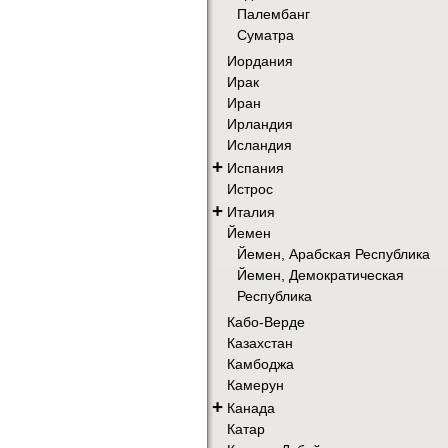
Палембанг
Суматра
Иордания
Ирак
Иран
Ирландия
Исландия
+
Испания
Истрос
+
Италия
Йемен
Йемен, Арабская Республика
Йемен, Демократическая
Республика
Кабо-Верде
Казахстан
Камбоджа
Камерун
+
Канада
Катар