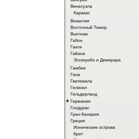
Венесуэла
Каракас
Византия
Восточный Тимор
Вьетнам
Габон
Гаити
Гайана
Эссекуибо и Демерара
Гамбия
Гана
Гватемала
Гелиокл
Гельдерланд
+
Германия
Гондурас
Гран-Канария.
Греция
Ионические острова
Крит