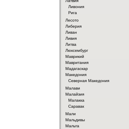
Латвия
Ливония
Рига
Лесото
Либерия
Ливан
Ливия
Литва
Люксембург
Маврикий
Мавритания
Мадагаскар
Македония
Северная Македония
Малави
Малайзия
Малакка
Саравак
Мали
Мальдивы
Мальта