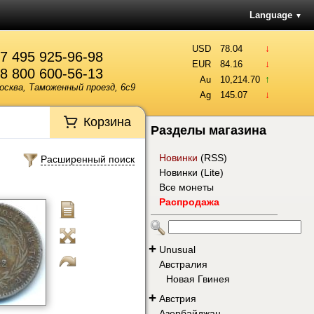
Language
▼
↓
USD
78.04
7 495 925-96-98
↓
EUR
84.16
8 800 600-56-13
↑
Au
10,214.70
осква, Таможенный проезд, 6с9
↓
Ag
145.07
Корзина
Разделы магазина
Новинки
(
RSS
)
Расширенный поиск
Новинки (Lite)
Все монеты
Распродажа
+
Unusual
Австралия
Новая Гвинея
+
Австрия
Азербайджан