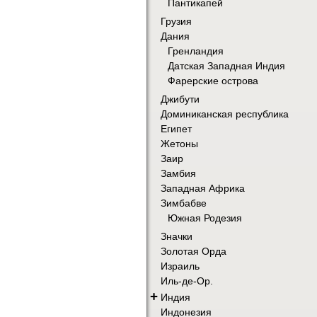
Пантикапей
Грузия
Дания
Гренландия
Датская Западная Индия
Фарерские острова
Джибути
Доминиканская республика
Египет
Жетоны
Заир
Замбия
Западная Африка
Зимбабве
Южная Родезия
Значки
Золотая Орда
Израиль
Иль-де-Ор.
+
Индия
Индонезия