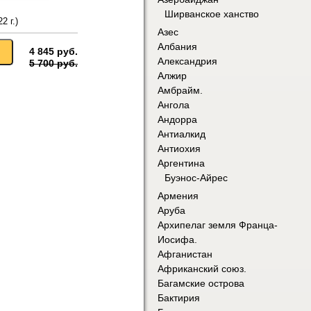
Ширванское ханство
2 г.)
Азес
Албания
4 845 руб.
Александрия
5 700 руб.
Алжир
Амбрайм.
Ангола
Андорра
Антиалкид
Антиохия
Аргентина
Буэнос-Айрес
Армения
Аруба
Архипелаг земля Франца-
Иосифа.
Афганистан
Африканский союз.
Багамские острова
Бактирия