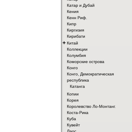
Катар и Дубай
Кения
Кенн Риф.
Кипр
Киргизия
Кирибати
+
Китай
Коллекции
Колумбия
Коморские острова
Конго
Конго, Демократическая
республика
Катанга
Копии
Корея
Королевство Ло-Монтанг.
Коста-Рика
Куба
Кувейт
Лаос