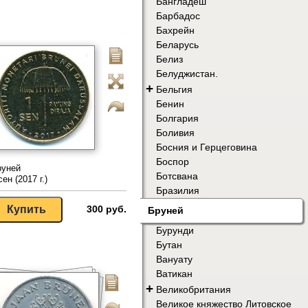
Бангладеш
Барбадос
Бахрейн
Беларусь
Белиз
Белуджистан.
+
Бельгия
Бенин
Болгария
Боливия
Босния и Герцеговина
Боспор
руней
Ботсвана
сен (2017 г.)
Бразилия
300 руб.
Бруней
Бурунди
Бутан
Вануату
Ватикан
+
Великобритания
Великое княжество Литовское