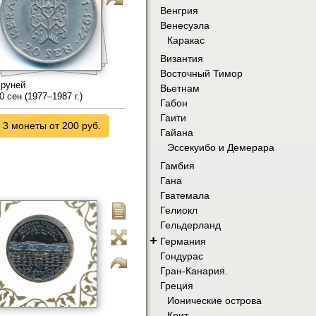
Венгрия
Венесуэла
Каракас
Византия
Восточный Тимор
руней
Вьетнам
0 сен (1977–1987 г.)
Габон
Гаити
3 монеты от 200 руб.
Гайана
Эссекуибо и Демерара
Гамбия
Гана
Гватемала
Гелиокл
Гельдерланд
+
Германия
Гондурас
Гран-Канария.
Греция
Ионические острова
Крит