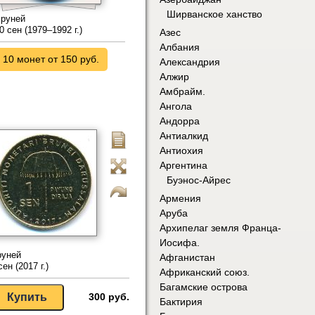
Ширванское ханство
руней
0 сен (1979–1992 г.)
Азес
Албания
10 монет от 150 руб.
Александрия
Алжир
Амбрайм.
Ангола
Андорра
Антиалкид
Антиохия
Аргентина
Буэнос-Айрес
Армения
Аруба
Архипелаг земля Франца-
Иосифа.
руней
Афганистан
сен (2017 г.)
Африканский союз.
Багамские острова
300 руб.
Бактирия