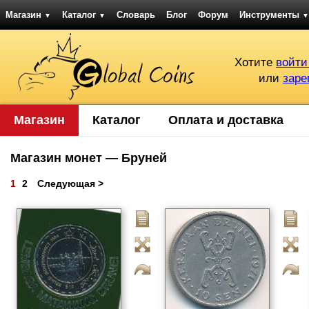
Магазин
Каталог
Словарь
Блог
Форум
Инструменты
▼
▼
▼
Хотите
войти
или
заре
Магазин
Каталог
Оплата и доставка
Магазин монет — Бруней
1
2
Следующая >