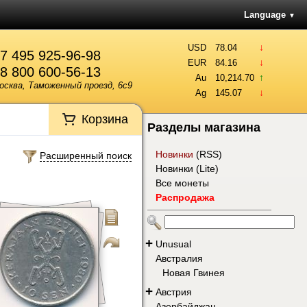
Language
▼
↓
USD
78.04
7 495 925-96-98
↓
EUR
84.16
8 800 600-56-13
↑
Au
10,214.70
осква, Таможенный проезд, 6с9
↓
Ag
145.07
Корзина
Разделы магазина
Новинки
(
RSS
)
Расширенный поиск
Новинки (Lite)
Все монеты
Распродажа
+
Unusual
Австралия
Новая Гвинея
+
Австрия
Азербайджан