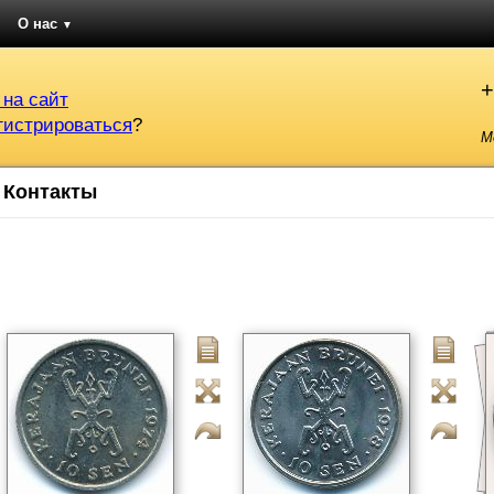
О нас
▼
+
 на сайт
гистрироваться
?
М
Контакты