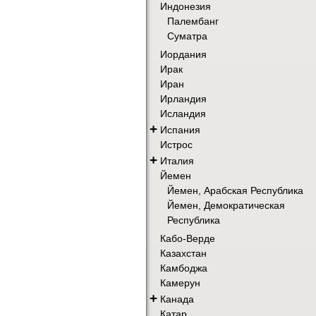
Индонезия
Палембанг
Суматра
Иордания
Ирак
Иран
Ирландия
Исландия
+
Испания
Истрос
+
Италия
Йемен
Йемен, Арабская Республика
Йемен, Демократическая
Республика
Кабо-Верде
Казахстан
Камбоджа
Камерун
+
Канада
Катар