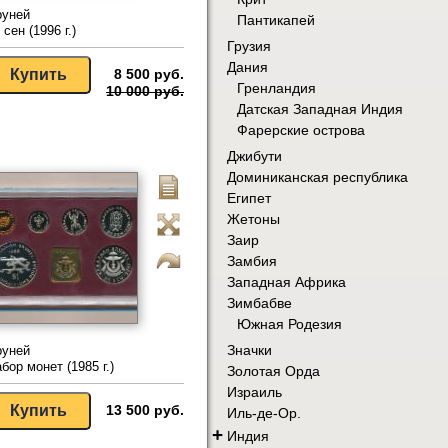
руней
Пантикапей
 сен (1996 г.)
Грузия
Дания
8 500 руб.
Гренландия
10 000 руб.
Датская Западная Индия
Фарерские острова
Джибути
Доминиканская республика
Египет
Жетоны
Заир
Замбия
Западная Африка
Зимбабве
Южная Родезия
Значки
руней
бор монет (1985 г.)
Золотая Орда
Израиль
13 500 руб.
Иль-де-Ор.
+
Индия