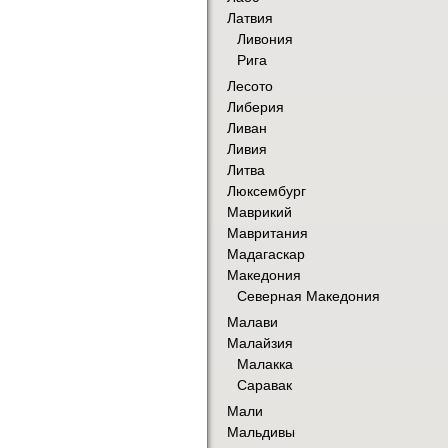
Латвия
Ливония
Рига
Лесото
Либерия
Ливан
Ливия
Литва
Люксембург
Маврикий
Мавритания
Мадагаскар
Македония
Северная Македония
Малави
Малайзия
Малакка
Саравак
Мали
Мальдивы