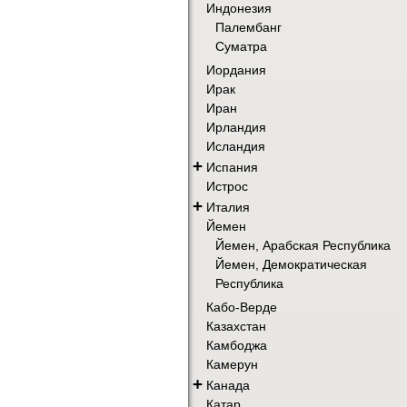
Индонезия
Палембанг
Суматра
Иордания
Ирак
Иран
Ирландия
Исландия
+
Испания
Истрос
+
Италия
Йемен
Йемен, Арабская Республика
Йемен, Демократическая
Республика
Кабо-Верде
Казахстан
Камбоджа
Камерун
+
Канада
Катар