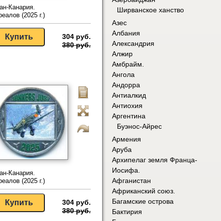
ан-Канария.
Ширванское ханство
реалов (2025 г.)
Азес
Албания
304 руб.
Александрия
380 руб.
Алжир
Амбрайм.
Ангола
Андорра
Антиалкид
Антиохия
Аргентина
Буэнос-Айрес
Армения
Аруба
Архипелаг земля Франца-
Иосифа.
ан-Канария.
Афганистан
реалов (2025 г.)
Африканский союз.
Багамские острова
304 руб.
380 руб.
Бактирия