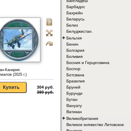
Бангладеш
Барбадос
Бахрейн
Беларусь
Белиз
Белуджистан.
+
Бельгия
Бенин
Болгария
Боливия
Босния и Герцеговина
Боспор
ан-Канария.
реалов (2025 г.)
Ботсвана
Бразилия
304 руб.
Бруней
380 руб.
Бурунди
Бутан
Вануату
Ватикан
+
Великобритания
Великое княжество Литовское
Венгрия