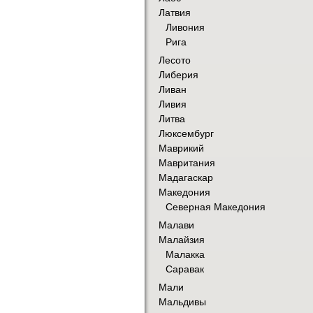
Латвия
Ливония
Рига
Лесото
Либерия
Ливан
Ливия
Литва
Люксембург
Маврикий
Мавритания
Мадагаскар
Македония
Северная Македония
Малави
Малайзия
Малакка
Саравак
Мали
Мальдивы