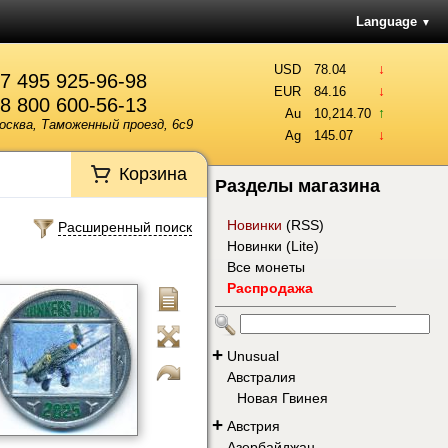
Language
▼
↓
USD
78.04
7 495 925-96-98
↓
EUR
84.16
8 800 600-56-13
↑
Au
10,214.70
осква, Таможенный проезд, 6с9
↓
Ag
145.07
Корзина
Разделы магазина
Новинки
(
RSS
)
Расширенный поиск
Новинки (Lite)
Все монеты
Распродажа
+
Unusual
Австралия
Новая Гвинея
+
Австрия
Азербайджан