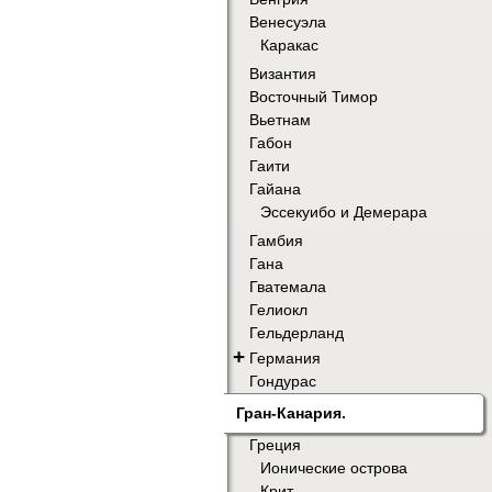
Венесуэла
Каракас
Византия
Восточный Тимор
Вьетнам
Габон
Гаити
Гайана
Эссекуибо и Демерара
Гамбия
Гана
Гватемала
Гелиокл
Гельдерланд
+
Германия
Гондурас
Гран-Канария.
Греция
Ионические острова
Крит