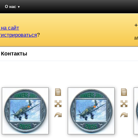
О нас
▼
+
 на сайт
гистрироваться
?
М
Контакты