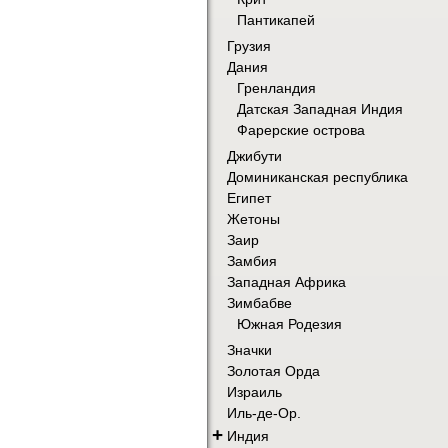
Пантикапей
Грузия
Дания
Гренландия
Датская Западная Индия
Фарерские острова
Джибути
Доминиканская республика
Египет
Жетоны
Заир
Замбия
Западная Африка
Зимбабве
Южная Родезия
Значки
Золотая Орда
Израиль
Иль-де-Ор.
+
Индия