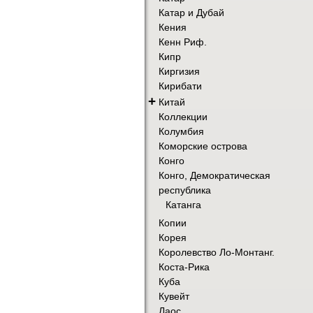
Катар и Дубай
Кения
Кенн Риф.
Кипр
Киргизия
Кирибати
+
Китай
Коллекции
Колумбия
Коморские острова
Конго
Конго, Демократическая
республика
Катанга
Копии
Корея
Королевство Ло-Монтанг.
Коста-Рика
Куба
Кувейт
Лаос